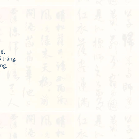
hết
 trắng,
ng,