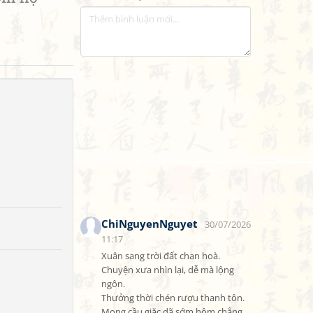
ChiNguyenNguyet
30/07/2026
11:17
Xuân sang trời đất chan hoà.

Chuyện xưa nhìn lại, dễ mà lộng 
ngôn.

Thưởng thời chén rượu thanh tôn.

Mong cầu giặc dã sớm hôm chẳng 