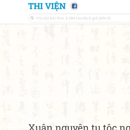
THI VIỆN
Xuân nguyên tụ tộc n