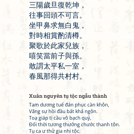
三
陽
歲
旦
復
乾
坤
，
往
事
回
頭
不
可
言
。
坐
甲
鼻
求
無
白
鬼
，
對
時
相
賞
酌
清
樽
。
聚
歌
於
此
家
兒
族
，
嘻
笑
當
前
子
與
孫
。
敢
謂
太
平
私
一
室
，
春
風
那
得
共
村
村
。
Xuân nguyên tụ tộc ngẫu thành
Tam dương tuế đán phục càn khôn,
Vãng sự hồi đầu bất khả ngôn.
Toạ giáp tị cầu vô bạch quỷ,
Đối thời tương thưởng chước thanh tôn.
Tụ ca ư thử gia nhi tộc.