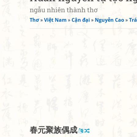
ngẫu nhiên thành thơ
Thơ
»
Việt Nam
»
Cận đại
»
Nguyễn Cao
»
Trá
春
元
聚
族
偶
成