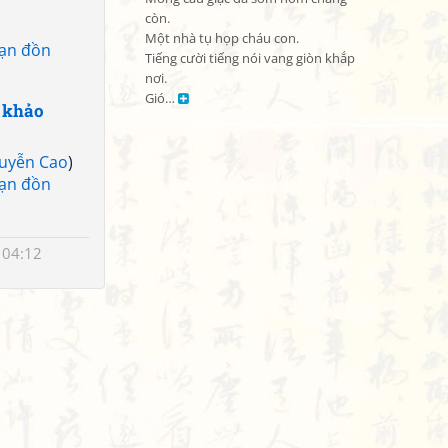
còn.

Một nhà tụ họp cháu con.

Lạn đồn
Tiếng cười tiếng nói vang giòn khắp 
nơi.

Gió… 
 khảo
uyễn Cao
)
Lạn đồn
 04:12