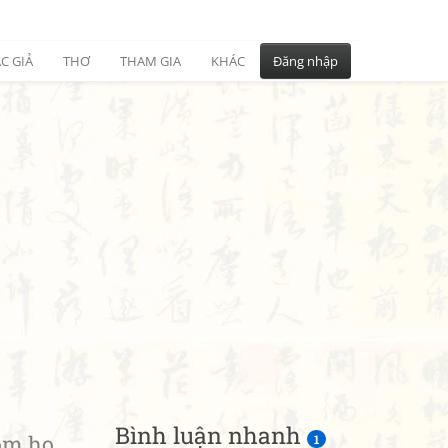
C GIẢ
THƠ
THAM GIA
KHÁC
Đăng nhập
Bình luận nhanh
óm họ
1