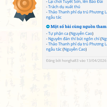
-
Lại chơi Tuyết Sơn, lên Bảo Đài
-
Trách dụ xuất thú
-
Thảo Thanh phỉ dạ trú Phương 
ngẫu tác
Một số bài cùng nguồn tham
-
Tự phận ca
(
Nguyễn Cao
)
-
Nguyên đán thí bút ngôn chí
(
Ng
-
Thảo Thanh phỉ dạ trú Phương 
ngẫu tác
(
Nguyễn Cao
)
Đăng bởi
hongha83
vào 13/04/2026