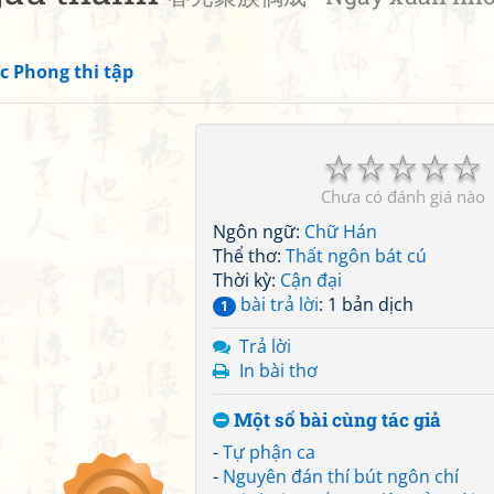
c Phong thi tập
☆
☆
☆
☆
☆
Chưa có đánh giá nào
Ngôn ngữ:
Chữ Hán
Thể thơ:
Thất ngôn bát cú
Thời kỳ:
Cận đại
bài trả lời
: 1 bản dịch
1
Trả lời
In bài thơ
Một số bài cùng tác giả
-
Tự phận ca
-
Nguyên đán thí bút ngôn chí