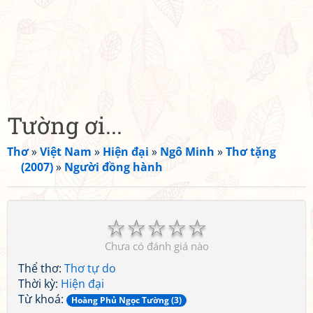
Tường ơi...
Thơ
»
Việt Nam
»
Hiện đại
»
Ngô Minh
»
Thơ tặng
(2007)
»
Người đồng hành
☆
☆
☆
☆
☆
Chưa có đánh giá nào
Thể thơ:
Thơ tự do
Thời kỳ:
Hiện đại
Từ khoá:
Hoàng Phủ Ngọc Tường (3)