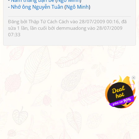
-
Năm tháng bạn bè
(
Ngô Minh
)
-
Nhớ ông Nguyễn Tuân
(
Ngô Minh
)
Đăng bởi
Thập Tứ Cách Cách
vào 28/07/2009 00:16, đã
sửa 1 lần, lần cuối bởi
demmuadong
vào 28/07/2009
07:33