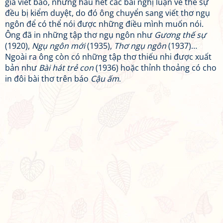
gia viết báo, nhưng hầu hết các bài nghị luận về thế sự
đều bị kiểm duyệt, do đó ông chuyển sang viết thơ ngụ
ngôn để có thể nói được những điều mình muốn nói.
Ông đã in những tập thơ ngụ ngôn như
Gương thế sự
(1920),
Ngụ ngôn mới
(1935),
Thơ ngụ ngôn
(1937)…
Ngoài ra ông còn có những tập thơ thiếu nhi được xuất
bản như
Bài hát trẻ con
(1936) hoặc thỉnh thoảng có cho
in đôi bài thơ trên báo
Cậu ấm
.