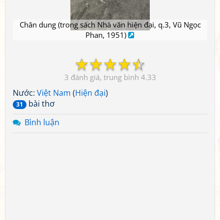
Chân dung (trong sách Nhà văn hiện đại, q.3, Vũ Ngọc
Phan, 1951)
☆
☆
☆
☆
☆
3
4.33
Nước:
Việt Nam
(
Hiện đại
)
bài thơ
31
Bình luận