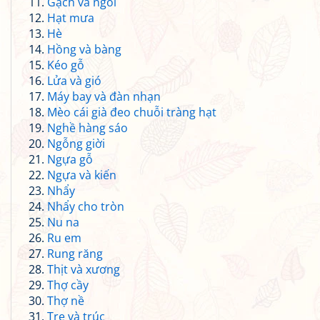
Gạch và ngói
Hạt mưa
Hè
Hồng và bàng
Kéo gỗ
Lửa và gió
Máy bay và đàn nhạn
Mèo cái già đeo chuỗi tràng hạt
Nghề hàng sáo
Ngỗng giời
Ngựa gỗ
Ngựa và kiến
Nhẩy
Nhẩy cho tròn
Nu na
Ru em
Rung răng
Thịt và xương
Thợ cầy
Thợ nề
Tre và trúc