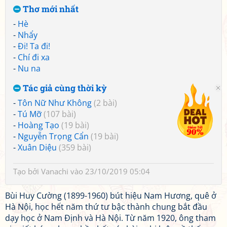
Thơ mới nhất
-
Hè
-
Nhẩy
-
Đi! Ta đi!
-
Chí đi xa
-
Nu na
Tác giả cùng thời kỳ
-
Tôn Nữ Như Không
(2 bài)
-
Tú Mỡ
(107 bài)
-
Hoàng Tạo
(19 bài)
-
Nguyễn Trọng Cẩn
(19 bài)
-
Xuân Diệu
(359 bài)
Tạo bởi
Vanachi
vào 23/10/2019 05:04
Bùi Huy Cường (1899-1960) bút hiệu Nam Hương, quê ở
Hà Nội, học hết năm thứ tư bậc thành chung bắt đầu
dạy học ở Nam Định và Hà Nội. Từ năm 1920, ông tham