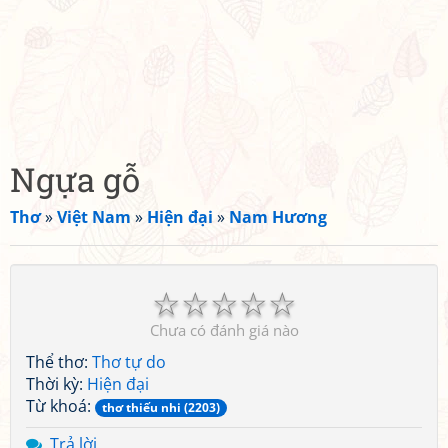
Ngựa gỗ
Thơ
»
Việt Nam
»
Hiện đại
»
Nam Hương
☆
☆
☆
☆
☆
Chưa có đánh giá nào
Thể thơ:
Thơ tự do
Thời kỳ:
Hiện đại
Từ khoá:
thơ thiếu nhi (2203)
Trả lời