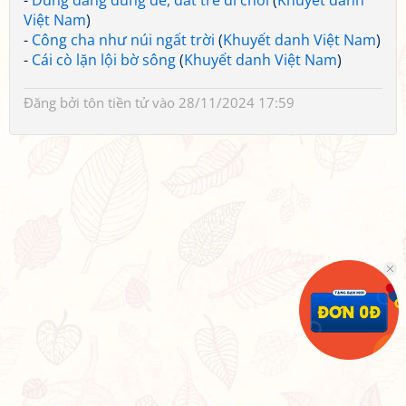
-
Dung dăng dung dẻ, dắt trẻ đi chơi
(
Khuyết danh
Việt Nam
)
-
Công cha như núi ngất trời
(
Khuyết danh Việt Nam
)
-
Cái cò lặn lội bờ sông
(
Khuyết danh Việt Nam
)
Đăng bởi
tôn tiền tử
vào 28/11/2024 17:59