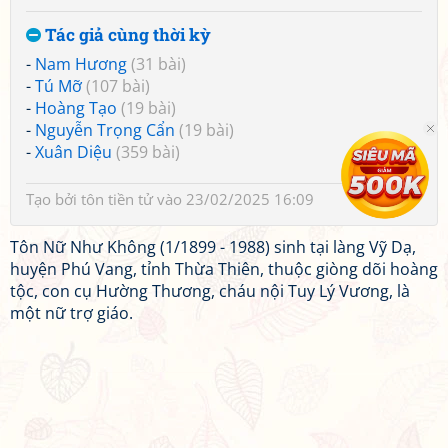
Tác giả cùng thời kỳ
-
Nam Hương
(31 bài)
-
Tú Mỡ
(107 bài)
-
Hoàng Tạo
(19 bài)
-
Nguyễn Trọng Cẩn
(19 bài)
-
Xuân Diệu
(359 bài)
Tạo bởi
tôn tiền tử
vào 23/02/2025 16:09
Tôn Nữ Như Không (1/1899 - 1988) sinh tại làng Vỹ Dạ,
huyện Phú Vang, tỉnh Thừa Thiên, thuộc giòng dõi hoàng
tộc, con cụ Hường Thương, cháu nội Tuy Lý Vương, là
một nữ trợ giáo.