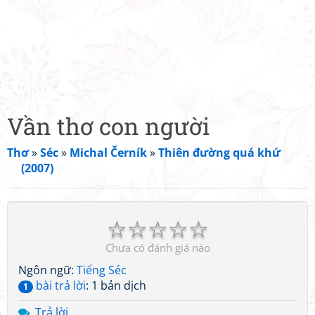
Vần thơ con người
Thơ
»
Séc
»
Michal Černík
»
Thiên đường quá khứ
(2007)
☆
☆
☆
☆
☆
Chưa có đánh giá nào
Ngôn ngữ:
Tiếng Séc
bài trả lời
: 1 bản dịch
1
Trả lời