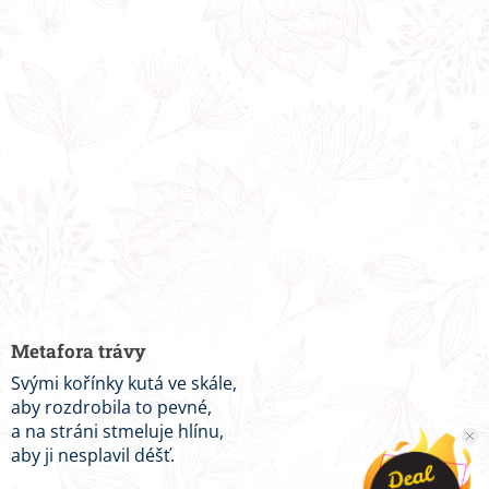
Metafora trávy
Svými kořínky kutá ve skále,
aby rozdrobila to pevné,
a na stráni stmeluje hlínu,
aby ji nesplavil déšť.