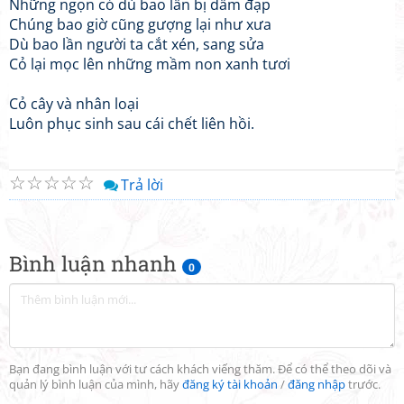
Những ngọn cỏ dù bao lần bị dẫm đạp
Chúng bao giờ cũng gượng lại như xưa
Dù bao lần người ta cắt xén, sang sửa
Cỏ lại mọc lên những mầm non xanh tươi
Cỏ cây và nhân loại
Luôn phục sinh sau cái chết liên hồi.
☆
☆
☆
☆
☆
Trả lời
Bình luận nhanh
0
Bạn đang bình luận với tư cách khách viếng thăm. Để có thể theo dõi và
quản lý bình luận của mình, hãy
đăng ký tài khoản
/
đăng nhập
trước.