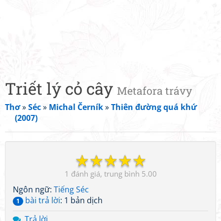
Triết lý cỏ cây
Metafora trávy
Thơ
»
Séc
»
Michal Černík
»
Thiên đường quá khứ
(2007)
☆
☆
☆
☆
☆
1
5.00
Ngôn ngữ:
Tiếng Séc
bài trả lời
: 1 bản dịch
1
Trả lời