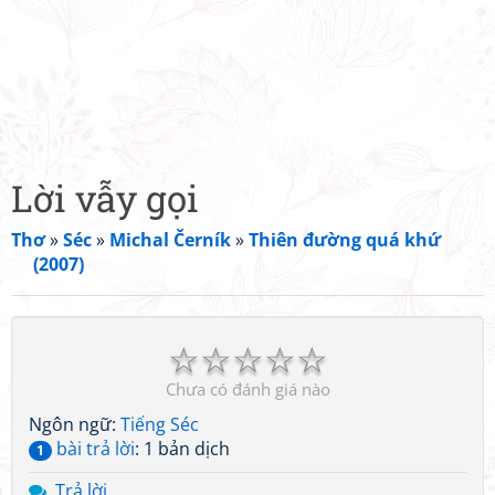
Lời vẫy gọi
Thơ
»
Séc
»
Michal Černík
»
Thiên đường quá khứ
(2007)
☆
☆
☆
☆
☆
Chưa có đánh giá nào
Ngôn ngữ:
Tiếng Séc
bài trả lời
: 1 bản dịch
1
Trả lời