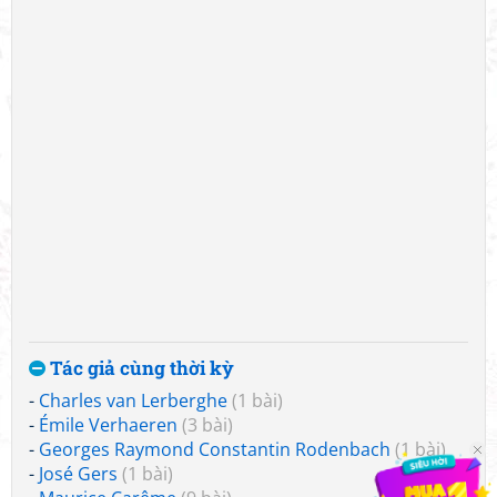
Tác giả cùng thời kỳ
-
Charles van Lerberghe
(1 bài)
-
Émile Verhaeren
(3 bài)
-
Georges Raymond Constantin Rodenbach
(1 bài)
-
José Gers
(1 bài)