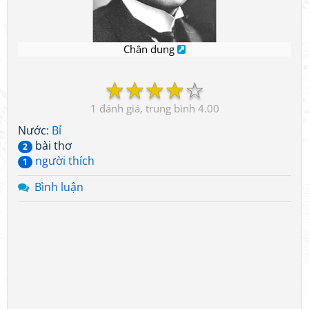
Chân dung
☆
☆
☆
☆
☆
1
4.00
Nước:
Bỉ
bài thơ
2
người thích
1
Bình luận