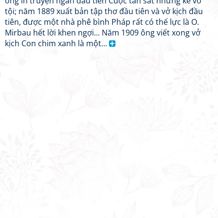
ông in truyện ngắn đầu tiên Cuộc tàn sát những kẻ vô
tội; năm 1889 xuất bản tập thơ đầu tiên và vở kịch đầu
tiên, được một nhà phê bình Pháp rất có thế lực là O.
Mirbau hết lời khen ngợi... Năm 1909 ông viết xong vở
kịch Con chim xanh là một…