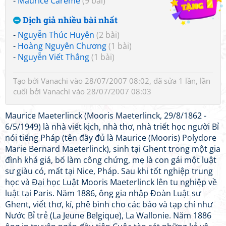
-
Maurice Carême
(9 bài)
Dịch giả nhiều bài nhất
-
Nguyễn Thúc Huyên
(2 bài)
-
Hoàng Nguyên Chương
(1 bài)
-
Nguyễn Viết Thắng
(1 bài)
Tạo bởi
Vanachi
vào 28/07/2007 08:02, đã sửa 1 lần, lần
cuối bởi
Vanachi
vào 28/07/2007 08:03
Maurice Maeterlinck (Mooris Maeterlinck, 29/8/1862 -
6/5/1949) là nhà viết kịch, nhà thơ, nhà triết học người Bỉ
nói tiếng Pháp (tên đầy đủ là Maurice (Mooris) Polydore
Marie Bernard Maeterlinck), sinh tại Ghent trong một gia
đình khá giả, bố làm công chứng, mẹ là con gái một luật
sư giàu có, mất tại Nice, Pháp. Sau khi tốt nghiệp trung
học và Đại học Luật Mooris Maeterlinck lên tu nghiệp về
luật tại Paris. Năm 1886, ông gia nhập Đoàn Luật sư
Ghent, viết thơ, kí, phê bình cho các báo và tạp chí như
Nước Bỉ trẻ (La Jeune Belgique), La Wallonie. Năm 1886