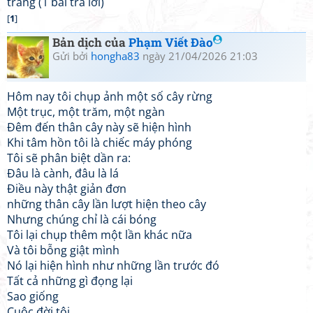
trang (1 bài trả lời)
[
1
]
Bản dịch của
Phạm Viết Đào
Gửi bởi
hongha83
ngày 21/04/2026 21:03
Hôm nay tôi chụp ảnh một số cây rừng
Một trục, một trăm, một ngàn
Đêm đến thân cây này sẽ hiện hình
Khi tâm hồn tôi là chiếc máy phóng
Tôi sẽ phân biệt dần ra:
Đâu là cành, đâu là lá
Điều này thật giản đơn
những thân cây lần lượt hiện theo cây
Nhưng chúng chỉ là cái bóng
Tôi lại chụp thêm một lần khác nữa
Và tôi bỗng giật mình
Nó lại hiện hình như những lần trước đó
Tất cả những gì đọng lại
Sao giống
Cuộc đời tôi...