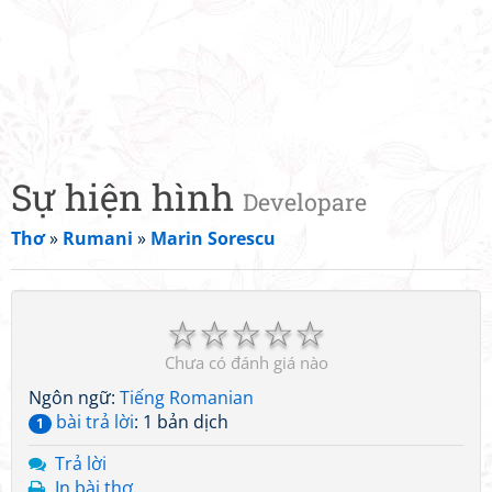
Sự hiện hình
Developare
Thơ
»
Rumani
»
Marin Sorescu
☆
☆
☆
☆
☆
Chưa có đánh giá nào
Ngôn ngữ:
Tiếng Romanian
bài trả lời
: 1 bản dịch
1
Trả lời
In bài thơ