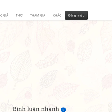
C GIẢ
THƠ
THAM GIA
KHÁC
Đăng nhập
Bình luận nhanh
0