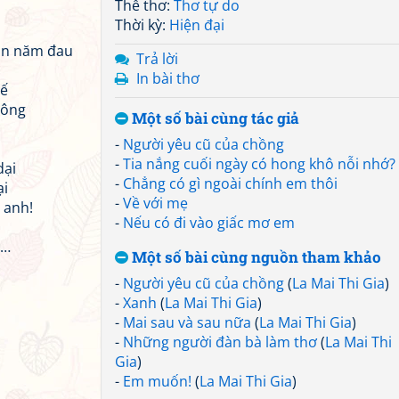
Thể thơ:
Thơ tự do
Thời kỳ:
Hiện đại
gàn năm đau
Trả lời
In bài thơ
hế
mông
Một số bài cùng tác giả
-
Người yêu cũ của chồng
-
Tia nắng cuối ngày có hong khô nỗi nhớ?
dại
-
Chẳng có gì ngoài chính em thôi
ại
-
Về với mẹ
 anh!
-
Nếu có đi vào giấc mơ em
h…
Một số bài cùng nguồn tham khảo
-
Người yêu cũ của chồng
(
La Mai Thi Gia
)
-
Xanh
(
La Mai Thi Gia
)
-
Mai sau và sau nữa
(
La Mai Thi Gia
)
-
Những người đàn bà làm thơ
(
La Mai Thi
Gia
)
-
Em muốn!
(
La Mai Thi Gia
)