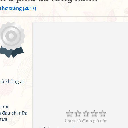
Thơ trắng (2017)
mà không ai
n mi
☆
☆
☆
☆
☆
n đau chi nữa
 tựa
Chưa có đánh giá nào