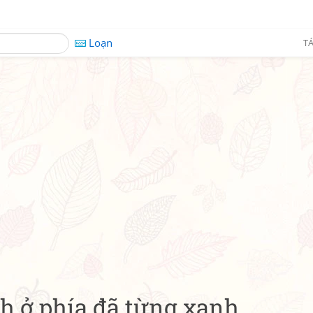
Loạn
TÁ
 ở phía đã từng xanh