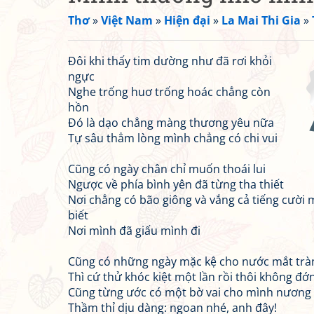
Thơ
»
Việt Nam
»
Hiện đại
»
La Mai Thi Gia
»
Đôi khi thấy tim dường như đã rơi khỏi
ngực
Nghe trống huơ trống hoác chẳng còn
hồn
Đó là dạo chẳng màng thương yêu nữa
Tự sâu thẳm lòng mình chẳng có chi vui
Cũng có ngày chân chỉ muốn thoái lui
Ngược về phía bình yên đã từng tha thiết
Nơi chẳng có bão giông và vắng cả tiếng cười 
biết
Nơi mình đã giấu mình đi
Cũng có những ngày mặc kệ cho nước mắt trà
Thì cứ thử khóc kiệt một lần rồi thôi không đớ
Cũng từng ước có một bờ vai cho mình nương
Thầm thỉ dịu dàng: ngoan nhé, anh đây!