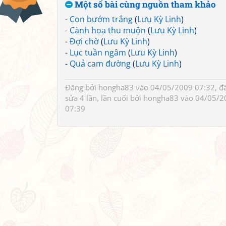
Một số bài cùng nguồn tham khảo
-
Con bướm trắng
(
Lưu Kỳ Linh
)
-
Cành hoa thu muộn
(
Lưu Kỳ Linh
)
-
Đợi chờ
(
Lưu Kỳ Linh
)
-
Lục tuần ngâm
(
Lưu Kỳ Linh
)
-
Quả cam đường
(
Lưu Kỳ Linh
)
Đăng bởi
hongha83
vào 04/05/2009 07:32, đ
sửa 4 lần, lần cuối bởi
hongha83
vào 04/05/2
07:39