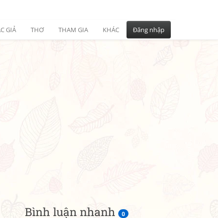
C GIẢ
THƠ
THAM GIA
KHÁC
Đăng nhập
Bình luận nhanh
0