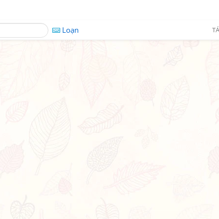
Loạn
TÁ