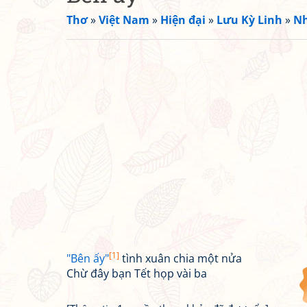
Thơ
»
Việt Nam
»
Hiện đại
»
Lưu Kỳ Linh
»
Nh
[1]
"Bên ấy"
tình xuân chia một nửa
Chừ đây bạn Tết họp vài ba