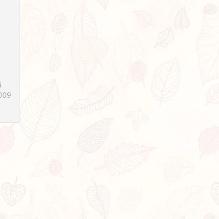
ã
009