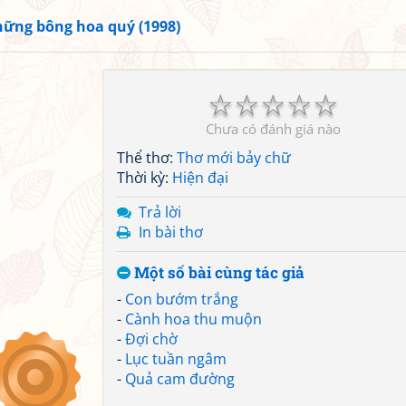
ững bông hoa quý (1998)
☆
☆
☆
☆
☆
Chưa có đánh giá nào
Thể thơ:
Thơ mới bảy chữ
Thời kỳ:
Hiện đại
Trả lời
In bài thơ
Một số bài cùng tác giả
-
Con bướm trắng
-
Cành hoa thu muộn
-
Đợi chờ
-
Lục tuần ngâm
-
Quả cam đường