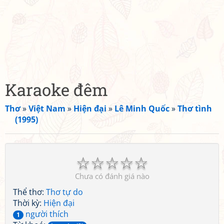
Karaoke đêm
Thơ
»
Việt Nam
»
Hiện đại
»
Lê Minh Quốc
»
Thơ tình
(1995)
☆
☆
☆
☆
☆
Chưa có đánh giá nào
Thể thơ:
Thơ tự do
Thời kỳ:
Hiện đại
người thích
1