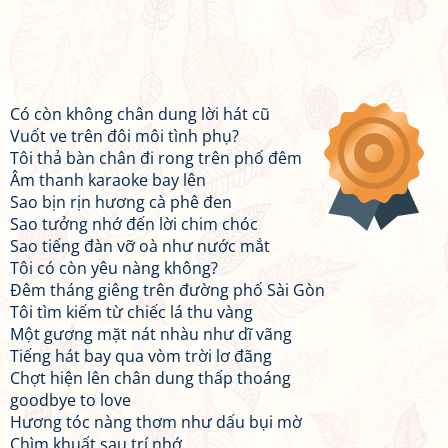
Có còn không chân dung lời hát cũ
Vuốt ve trên đôi môi tình phụ?
Tôi thả bàn chân đi rong trên phố đêm
Âm thanh karaoke bay lên
Sao bịn rịn hương cà phê đen
Sao tưởng nhớ đến lời chim chóc
Sao tiếng đàn vỡ oà như nước mắt
Tôi có còn yêu nàng không?
Đêm tháng giêng trên đường phố Sài Gòn
Tôi tìm kiếm từ chiếc lá thu vàng
Một gương mặt nát nhàu như dĩ vãng
Tiếng hát bay qua vòm trời lơ đãng
Chợt hiện lên chân dung thấp thoáng
goodbye to love
Hương tóc nàng thơm như dấu bụi mờ
Chìm khuất sau trí nhớ