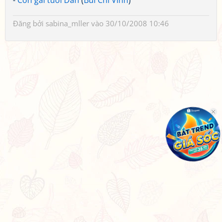
-
Con gái tuổi Dần
(
Bùi Chí Vinh
)
Đăng bởi
sabina_mller
vào 30/10/2008 10:46