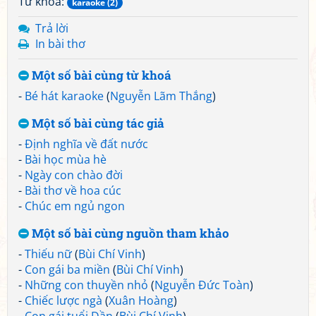
Từ khoá:
karaoke (2)
Trả lời
In bài thơ
Một số bài cùng từ khoá
-
Bé hát karaoke
(
Nguyễn Lãm Thắng
)
Một số bài cùng tác giả
-
Định nghĩa về đất nước
-
Bài học mùa hè
-
Ngày con chào đời
-
Bài thơ về hoa cúc
-
Chúc em ngủ ngon
Một số bài cùng nguồn tham khảo
-
Thiếu nữ
(
Bùi Chí Vinh
)
-
Con gái ba miền
(
Bùi Chí Vinh
)
-
Những con thuyền nhỏ
(
Nguyễn Đức Toàn
)
-
Chiếc lược ngà
(
Xuân Hoàng
)