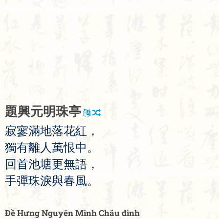
題
興
元
明
珠
亭
寂
寥
滿
地
落
花
紅
，
獨
有
離
人
萬
恨
中
。
回
首
池
塘
更
無
語
，
手
彈
珠
淚
與
春
風
。
Đề Hưng Nguyên Minh Châu đình