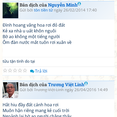
Bản dịch của
Nguyễn Minh
Gửi bởi
tôn tiền tử
ngày 26/02/2014 17:40
Đình hoang vắng hoa rơi đỏ đất
Kẻ xa nhà u uất khôn nguôi
Bờ ao không một tiếng người
Ôm đàn nước mắt tuôn rơi xuân về
tửu tận tình do tại
☆
☆
☆
☆
☆
Trả lời
Bản dịch của
Trương Việt Linh
Gửi bởi
Trương Việt Linh
ngày 26/04/2016 14:49
Hắt hiu đầy đất cánh hoa rơi
Muôn hận riêng mang kẻ cuối trời
Ngoảnh lại bờ ao người chẳng thấy