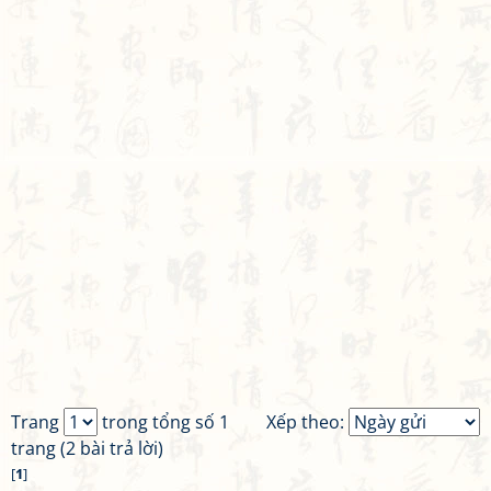
Trang
trong tổng số 1
Xếp theo:
trang (2 bài trả lời)
[
1
]