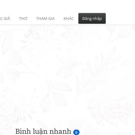
C GIẢ
THƠ
THAM GIA
KHÁC
Đăng nhập
Bình luận nhanh
0