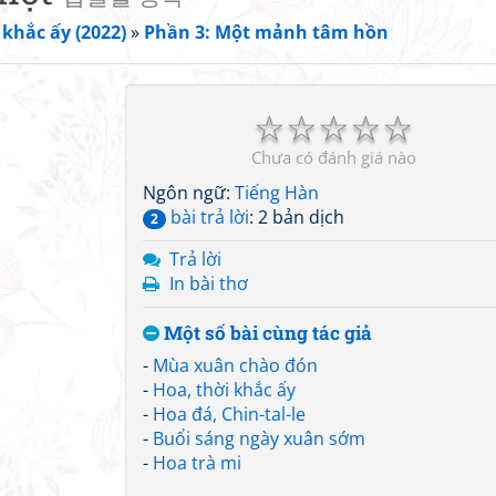
 khắc ấy (2022)
»
Phần 3: Một mảnh tâm hồn
☆
☆
☆
☆
☆
Chưa có đánh giá nào
Ngôn ngữ:
Tiếng Hàn
bài trả lời
: 2 bản dịch
2
Trả lời
In bài thơ
Một số bài cùng tác giả
-
Mùa xuân chào đón
-
Hoa, thời khắc ấy
-
Hoa đá, Chin-tal-le
-
Buổi sáng ngày xuân sớm
-
Hoa trà mi