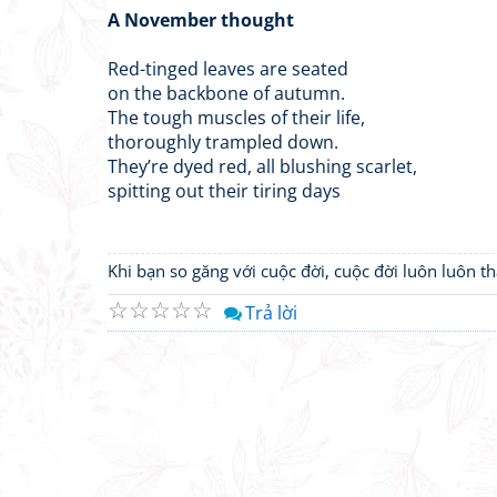
A November thought
Red-tinged leaves are seated
on the backbone of autumn.
The tough muscles of their life,
thoroughly trampled down.
They’re dyed red, all blushing scarlet,
spitting out their tiring days
Khi bạn so găng với cuộc đời, cuộc đời luôn luôn 
☆
☆
☆
☆
☆
Trả lời