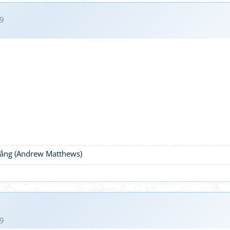
9
thắng (Andrew Matthews)
9