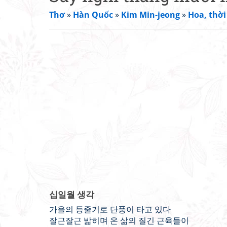
Thơ
»
Hàn Quốc
»
Kim Min-jeong
»
Hoa, thời
십일월 생각
가을의 등줄기로 단풍이 타고 있다
잘근잘근 밟히며 온 삶의 질긴 근육들이