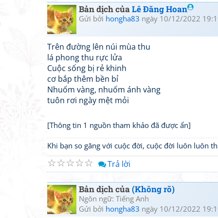
Bản dịch của
Lê Đăng Hoan
Gửi bởi
hongha83
ngày 10/12/2022 19:1
Trên đường lên núi mùa thu
lá phong thu rực lửa
Cuộc sống bị rẻ khinh
cơ bắp thêm bền bỉ
Nhuốm vàng, nhuốm ánh vàng
tuôn rơi ngày mệt mỏi
[Thông tin 1 nguồn tham khảo đã được ẩn]
Khi bạn so găng với cuộc đời, cuộc đời luôn luôn 
☆
☆
☆
☆
☆
Trả lời
Bản dịch của
(Không rõ)
Ngôn ngữ: Tiếng Anh
Gửi bởi
hongha83
ngày 10/12/2022 19:1