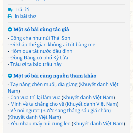
Trả lời
In bài thơ
Một số bài cùng tác giả
-
Công cha như núi Thái Sơn
-
Đi khắp thế gian không ai tốt bằng mẹ
-
Hôm qua tát nước đầu đình
-
Đồng Đăng có phố Kỳ Lừa
-
Trâu ơi ta bảo trâu này
Một số bài cùng nguồn tham khảo
-
Tay nâng chén muối, đĩa gừng
(
Khuyết danh Việt
Nam
)
-
Con vua thì lại làm vua
(
Khuyết danh Việt Nam
)
-
Mình về ta chẳng cho về
(
Khuyết danh Việt Nam
)
-
Vè nói ngược (Bước sang tháng sáu giá chân)
(
Khuyết danh Việt Nam
)
-
Yêu nhau mấy núi cũng leo
(
Khuyết danh Việt Nam
)