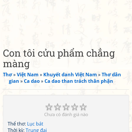
Con tôi cửu phẩm chẳng
màng
Thơ
»
Việt Nam
»
Khuyết danh Việt Nam
»
Thơ dân
gian
»
Ca dao
»
Ca dao than trách thân phận
☆
☆
☆
☆
☆
Chưa có đánh giá nào
Thể thơ:
Lục bát
Thời kỳ:
Trung đại