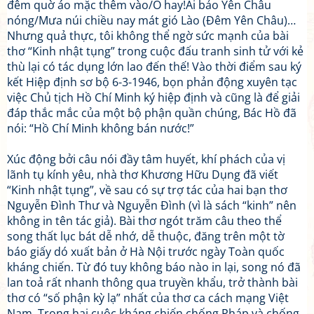
đêm quờ áo mặc thêm vào/Ô hay!Ai bảo Yên Châu
nóng/Mưa núi chiều nay mát gió Lào (Đêm Yên Châu)…
Nhưng quả thực, tôi không thể ngờ sức mạnh của bài
thơ “Kinh nhật tụng” trong cuộc đấu tranh sinh tử với kẻ
thù lại có tác dụng lớn lao đến thế! Vào thời điểm sau ký
kết Hiệp định sơ bộ 6-3-1946, bọn phản động xuyên tạc
việc Chủ tịch Hồ Chí Minh ký hiệp định và cũng là để giải
đáp thắc mắc của một bộ phận quần chúng, Bác Hồ đã
nói: “Hồ Chí Minh không bán nước!”
Xúc động bởi câu nói đầy tâm huyết, khí phách của vị
lãnh tụ kính yêu, nhà thơ Khương Hữu Dụng đã viết
“Kinh nhật tụng”, về sau có sự trợ tác của hai bạn thơ
Nguyễn Đình Thư và Nguyễn Đình (vì là sách “kinh” nên
không in tên tác giả). Bài thơ ngót trăm câu theo thể
song thất lục bát dễ nhớ, dễ thuộc, đăng trên một tờ
báo giấy dó xuất bản ở Hà Nội trước ngày Toàn quốc
kháng chiến. Từ đó tuy không báo nào in lại, song nó đã
lan toả rất nhanh thông qua truyền khẩu, trở thành bài
thơ có “số phận kỳ lạ” nhất của thơ ca cách mạng Việt
Nam. Trong hai cuộc kháng chiến chống Pháp và chống