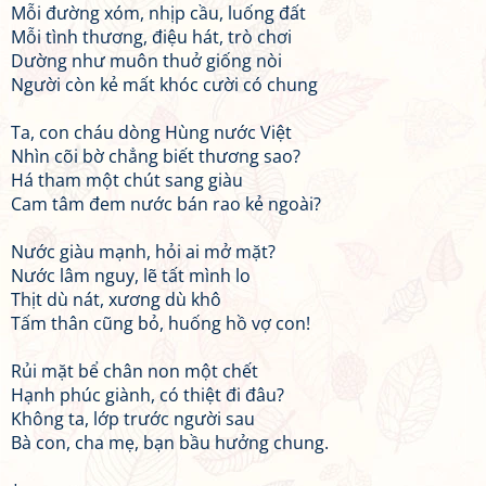
Mỗi đường xóm, nhịp cầu, luống đất
Mỗi tình thương, điệu hát, trò chơi
Dường như muôn thuở giống nòi
Người còn kẻ mất khóc cười có chung
Ta, con cháu dòng Hùng nước Việt
Nhìn cõi bờ chẳng biết thương sao?
Há tham một chút sang giàu
Cam tâm đem nước bán rao kẻ ngoài?
Nước giàu mạnh, hỏi ai mở mặt?
Nước lâm nguy, lẽ tất mình lo
Thịt dù nát, xương dù khô
Tấm thân cũng bỏ, huống hồ vợ con!
Rủi mặt bể chân non một chết
Hạnh phúc giành, có thiệt đi đâu?
Không ta, lớp trước người sau
Bà con, cha mẹ, bạn bầu hưởng chung.