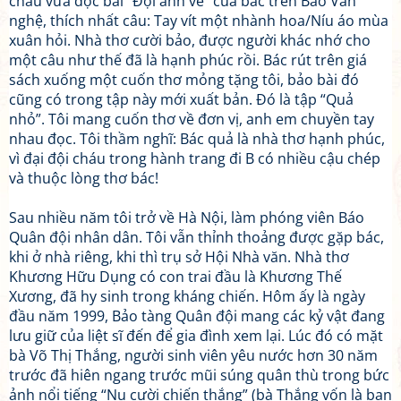
cháu vừa đọc bài “Đợi anh về” của bác trên Báo Văn
nghệ, thích nhất câu: Tay vít một nhành hoa/Níu áo mùa
xuân hỏi. Nhà thơ cười bảo, được người khác nhớ cho
một câu như thế đã là hạnh phúc rồi. Bác rút trên giá
sách xuống một cuốn thơ mỏng tặng tôi, bảo bài đó
cũng có trong tập này mới xuất bản. Đó là tập “Quả
nhỏ”. Tôi mang cuốn thơ về đơn vị, anh em chuyền tay
nhau đọc. Tôi thầm nghĩ: Bác quả là nhà thơ hạnh phúc,
vì đại đội cháu trong hành trang đi B có nhiều cậu chép
và thuộc lòng thơ bác!
Sau nhiều năm tôi trở về Hà Nội, làm phóng viên Báo
Quân đội nhân dân. Tôi vẫn thỉnh thoảng được gặp bác,
khi ở nhà riêng, khi thì trụ sở Hội Nhà văn. Nhà thơ
Khương Hữu Dụng có con trai đầu là Khương Thế
Xương, đã hy sinh trong kháng chiến. Hôm ấy là ngày
đầu năm 1999, Bảo tàng Quân đội mang các kỷ vật đang
lưu giữ của liệt sĩ đến để gia đình xem lại. Lúc đó có mặt
bà Võ Thị Thắng, người sinh viên yêu nước hơn 30 năm
trước đã hiên ngang trước mũi súng quân thù trong bức
ảnh nổi tiếng “Nụ cười chiến thắng” (bà Thắng vốn là bạn