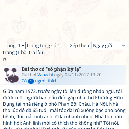
Trang
trong tổng số 1
Xếp theo:
trang (1 bài trả lời)
[
1
]
Bài thơ có “số phận kỳ lạ”
Gửi bởi
Vanachi
ngày 04/11/2017 13:20
Có
người thích
1
Giữa năm 1972, trước ngày tôi lên đường nhập ngũ, tôi
được một người bạn dẫn đến gặp nhà thơ Khương Hữu
Dụng tại nhà riêng ở phố Phan Bội Châu, Hà Nội. Nhà
thơ lúc đó đã 65 tuổi, mái tóc dài rủ xuống bạc phơ bồng
bềnh, đôi mắt tinh anh, đi lại nhanh nhẹn. Nhà thơ hóm
hỉnh hỏi: Anh lính mới có thích thơ không nhỉ? Tôi nói,