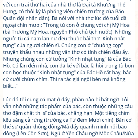
với con trai thứ hai của nhà thơ là Đại tá Khương Thế
Hưng, có thời kỳ là phóng viên chiến trường của Báo
Quân đội nhân dân). Bà nói với nhà thơ lúc đó tuổi đã
ngoại chín mươi: “Trong tù con ở chung với chị Mỹ Hoa
(bà Trương Mỹ Hoa, nguyên Phó chủ tịch nước). Những
người tù cả nam lẫn nữ đều thuộc bài thơ “Kinh nhật
tụng” của người chiến sĩ. Chúng con ở “chuồng cọp”
truyền khẩu nhau những vần thơ có tính chiến đấu ấy.
Nhưng chúng con cứ tưởng “Kinh nhật tụng” là của Bác
Hồ. Có lần đến nhà, con đã kể với bác là hồi trong tù bọn
con học thuộc “Kinh nhật tụng” của Bác Hồ rất hay, bác
cứ cười chúm chím. Thì ra tác giả ngồi bên mà không
biết…”
Lúc đó tôi cũng có mặt ở đấy, phần nào bị bất ngờ. Tôi
vẫn nhớ những tác phẩm của bác, còn thuộc những câu
thơ đậm chất thi sĩ của bác, chẳng hạn: Một tiếng chim
kêu sáng cả rừng (trường ca Từ đêm Mười chín); Bàn cờ
thế sự quân không động/Mà dấy quanh mình nỗi bão
dông (Lên Côn Sơn); Ngủ ở Yên Châu ngỡ Mộc Châu/Nửa