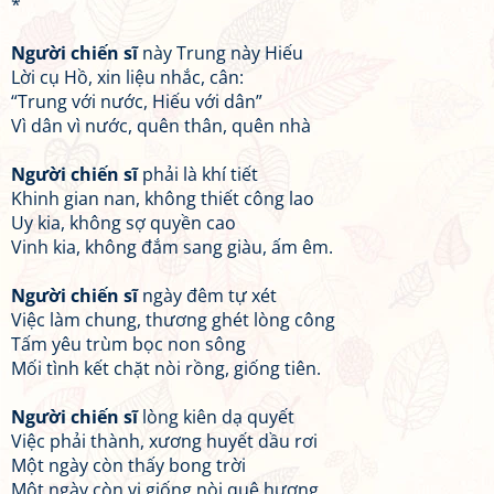
*
Người chiến sĩ
này Trung này Hiếu
Lời cụ Hồ, xin liệu nhắc, cân:
“Trung với nước, Hiếu với dân”
Vì dân vì nước, quên thân, quên nhà
Người chiến sĩ
phải là khí tiết
Khinh gian nan, không thiết công lao
Uy kia, không sợ quyền cao
Vinh kia, không đắm sang giàu, ấm êm.
Người chiến sĩ
ngày đêm tự xét
Việc làm chung, thương ghét lòng công
Tấm yêu trùm bọc non sông
Mối tình kết chặt nòi rồng, giống tiên.
Người chiến sĩ
lòng kiên dạ quyết
Việc phải thành, xương huyết dầu rơi
Một ngày còn thấy bong trời
Một ngày còn vị giống nòi quê hương