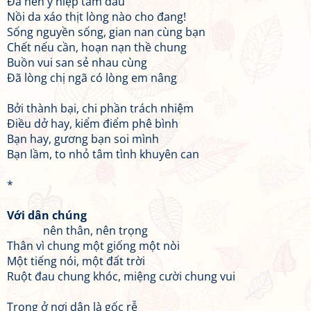
Đã nên ý hiệp tâm đầu
Nồi da xáo thịt lòng nào cho đang!
Sống nguyền sống, gian nan cùng bạn
Chết nếu cần, hoạn nạn thề chung
Buồn vui san sẻ nhau cùng
Đã lòng chị ngã có lòng em nâng
Bởi thành bại, chi phần trách nhiệm
Điều dở hay, kiểm điểm phê bình
Bạn hay, gương bạn soi mình
Bạn lầm, to nhỏ tâm tình khuyên can
*
Với dân chúng
nên thân, nên trọng
Thân vì chung một giống một nòi
Một tiếng nói, một đất trời
Ruột đau chung khóc, miệng cười chung vui
Trọng ở nơi dân là gốc rễ