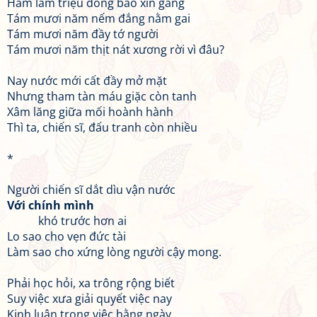
Hăm lăm triệu đồng bào xin gắng
Tám mươi năm nếm đắng nằm gai
Tám mươi năm đầy tớ người
Tám mươi năm thịt nát xương rời vì đâu?
Nay nước mới cất đầy mở mặt
Nhưng tham tàn máu giặc còn tanh
Xâm lăng giữa mối hoành hành
Thì ta, chiến sĩ, đấu tranh còn nhiều
*
Người chiến sĩ dắt dìu vận nước
Với chính mình
khó trước hơn ai
Lo sao cho vẹn đức tài
Làm sao cho xứng lòng người cậy mong.
Phải học hỏi, xa trông rộng biết
Suy việc xưa giải quyết việc nay
Kinh luân trong việc hằng ngày