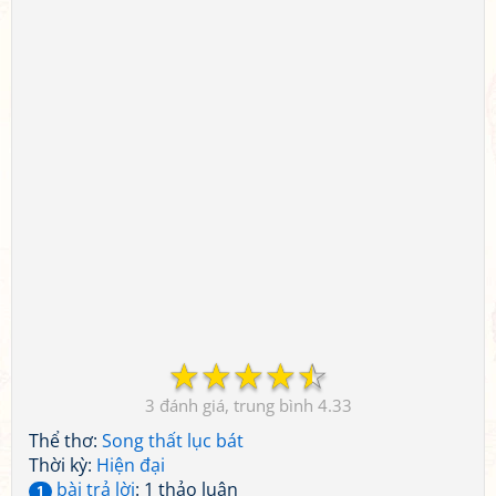
☆
☆
☆
☆
☆
3
4.33
Thể thơ:
Song thất lục bát
Thời kỳ:
Hiện đại
bài trả lời
: 1 thảo luận
1