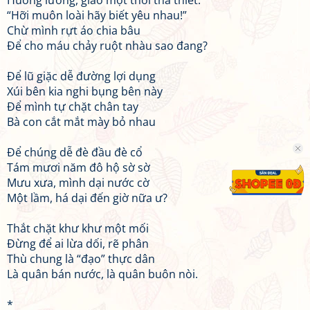
Huống lương, giáo một thời tha thiết:
“Hỡi muôn loài hãy biết yêu nhau!”
Chừ mình rựt áo chia bâu
Để cho máu chảy ruột nhàu sao đang?
Để lũ giặc dễ đường lợi dụng
Xúi bên kia nghi bụng bên này
Để mình tự chặt chân tay
Bà con cắt mắt mày bỏ nhau
Để chúng dễ đè đầu đè cổ
Tám mươi năm đô hộ sờ sờ
Mưu xưa, mình dại nước cờ
Một lầm, há dại đến giờ nữa ư?
Thắt chặt khư khư một mối
Đừng để ai lừa dối, rẽ phân
Thù chung là “đạo” thực dân
Là quân bán nước, là quân buôn nòi.
*