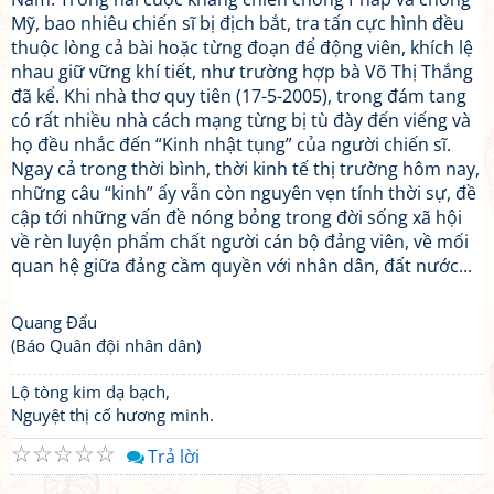
Mỹ, bao nhiêu chiến sĩ bị địch bắt, tra tấn cực hình đều
thuộc lòng cả bài hoặc từng đoạn để động viên, khích lệ
nhau giữ vững khí tiết, như trường hợp bà Võ Thị Thắng
đã kể. Khi nhà thơ quy tiên (17-5-2005), trong đám tang
có rất nhiều nhà cách mạng từng bị tù đày đến viếng và
họ đều nhắc đến “Kinh nhật tụng” của người chiến sĩ.
Ngay cả trong thời bình, thời kinh tế thị trường hôm nay,
những câu “kinh” ấy vẫn còn nguyên vẹn tính thời sự, đề
cập tới những vấn đề nóng bỏng trong đời sống xã hội
về rèn luyện phẩm chất người cán bộ đảng viên, về mối
quan hệ giữa đảng cầm quyền với nhân dân, đất nước...
Quang Đẩu
(Báo Quân đội nhân dân)
Lộ tòng kim dạ bạch,
Nguyệt thị cố hương minh.
☆
☆
☆
☆
☆
Trả lời