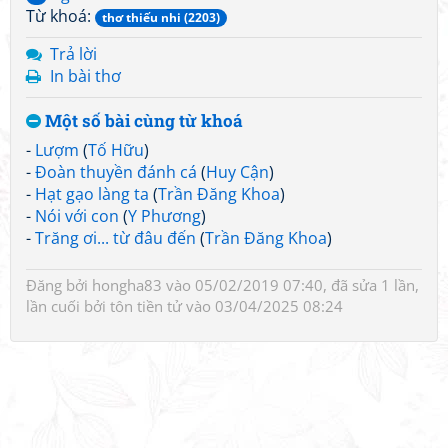
Từ khoá:
thơ thiếu nhi (2203)
Trả lời
In bài thơ
Một số bài cùng từ khoá
-
Lượm
(
Tố Hữu
)
-
Đoàn thuyền đánh cá
(
Huy Cận
)
-
Hạt gạo làng ta
(
Trần Đăng Khoa
)
-
Nói với con
(
Y Phương
)
-
Trăng ơi... từ đâu đến
(
Trần Đăng Khoa
)
Đăng bởi
hongha83
vào 05/02/2019 07:40, đã sửa 1 lần,
lần cuối bởi
tôn tiền tử
vào 03/04/2025 08:24