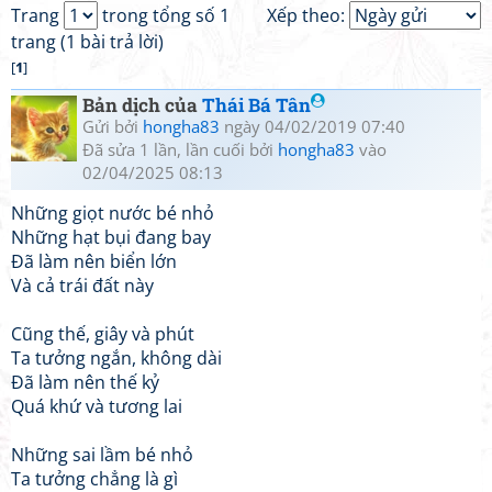
Trang
trong tổng số 1
Xếp theo:
trang (1 bài trả lời)
[
1
]
Bản dịch của
Thái Bá Tân
Gửi bởi
hongha83
ngày 04/02/2019 07:40
Đã sửa 1 lần, lần cuối bởi
hongha83
vào
02/04/2025 08:13
Những giọt nước bé nhỏ
Những hạt bụi đang bay
Đã làm nên biển lớn
Và cả trái đất này
Cũng thế, giây và phút
Ta tưởng ngắn, không dài
Đã làm nên thế kỷ
Quá khứ và tương lai
Những sai lầm bé nhỏ
Ta tưởng chẳng là gì