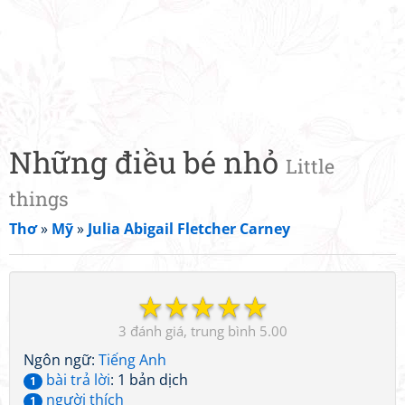
Những điều bé nhỏ
Little
things
Thơ
»
Mỹ
»
Julia Abigail Fletcher Carney
☆
☆
☆
☆
☆
3
5.00
Ngôn ngữ:
Tiếng Anh
bài trả lời
: 1 bản dịch
1
người thích
1