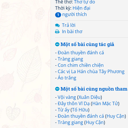
Thể thơ:
Thơ tự do
Thời kỳ:
Hiện đại
người thích
1
Trả lời
In bài thơ
Một số bài cùng tác giả
-
Đoàn thuyền đánh cá
-
Tràng giang
-
Con chim chiền chiện
-
Các vị La Hán chùa Tây Phương
-
Áo trắng
Một số bài cùng nguồn tham
-
Vội vàng
(
Xuân Diệu
)
-
Đây thôn Vĩ Dạ
(
Hàn Mặc Tử
)
-
Từ ấy
(
Tố Hữu
)
-
Đoàn thuyền đánh cá
(
Huy Cận
)
-
Tràng giang
(
Huy Cận
)