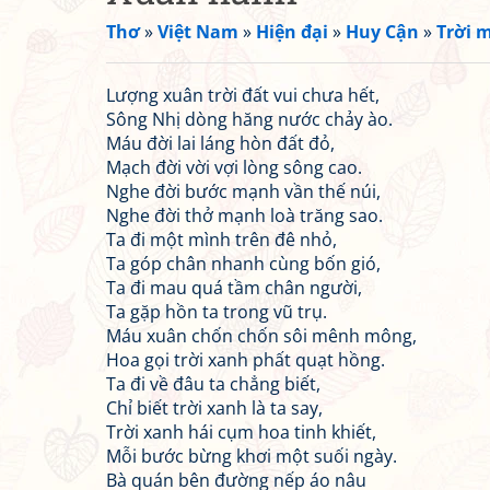
Thơ
»
Việt Nam
»
Hiện đại
»
Huy Cận
»
Trời m
Lượng xuân trời đất vui chưa hết,
Sông Nhị dòng hăng nước chảy ào.
Máu đời lai láng hòn đất đỏ,
Mạch đời vời vợi lòng sông cao.
Nghe đời bước mạnh vần thế núi,
Nghe đời thở mạnh loà trăng sao.
Ta đi một mình trên đê nhỏ,
Ta góp chân nhanh cùng bốn gió,
Ta đi mau quá tầm chân người,
Ta gặp hồn ta trong vũ trụ.
Máu xuân chốn chốn sôi mênh mông,
Hoa gọi trời xanh phất quạt hồng.
Ta đi về đâu ta chẳng biết,
Chỉ biết trời xanh là ta say,
Trời xanh hái cụm hoa tinh khiết,
Mỗi bước bừng khơi một suối ngày.
Bà quán bên đường nếp áo nâu