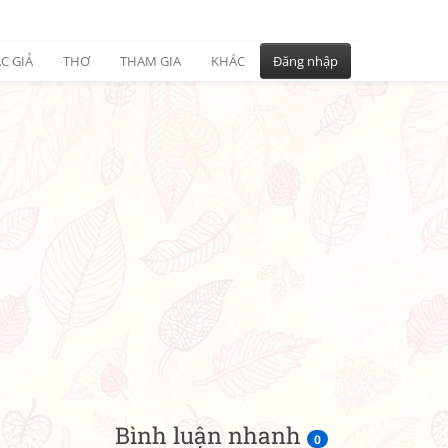
C GIẢ
THƠ
THAM GIA
KHÁC
Đăng nhập
Bình luận nhanh
0