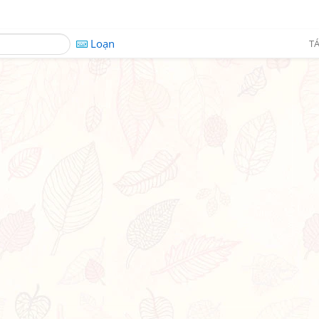
Loạn
TÁ