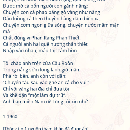
Được mớ cá bốn người còn gánh nặng;
Chuyện con cá phao bằng gỗ vàng như nắng
Dẫn luồng cá theo thuyền hàng dặm biển xa;
Chuyện cơm ngon giữa sóng, chuyện nước mắm mặn
mà
Chắt đúng vị Phan Rang Phan Thiết.
Cả người anh hai quê hương thân thiết
Nhập vào nhau, máu thịt tâm hồn.
Tôi chào anh trên cửa Cầu Roòn
Trong nắng sớm long lanh gió mặn.
Phà rời bến, anh còn với dặn:
“Chuyến tàu sau vào ghé ăn cá cho vui!”
Chỉ vội vàng hai địa chỉ đưa tôi
Và khẽ dặn “một làm dự trữ”.
Anh bạn miền Nam ơi! Lòng tôi xin nhớ.
1-1960
[Thông tin 1 nguồn tham khảo đã được ẩn]