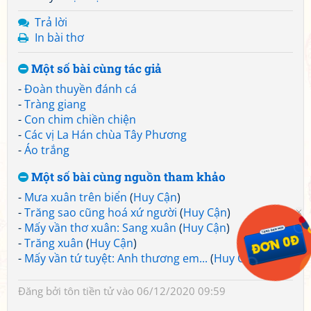
Trả lời
In bài thơ
Một số bài cùng tác giả
-
Đoàn thuyền đánh cá
-
Tràng giang
-
Con chim chiền chiện
-
Các vị La Hán chùa Tây Phương
-
Áo trắng
Một số bài cùng nguồn tham khảo
-
Mưa xuân trên biển
(
Huy Cận
)
-
Trăng sao cũng hoá xứ người
(
Huy Cận
)
-
Mấy vần thơ xuân: Sang xuân
(
Huy Cận
)
-
Trăng xuân
(
Huy Cận
)
-
Mấy vần tứ tuyệt: Anh thương em...
(
Huy Cận
)
Đăng bởi
tôn tiền tử
vào 06/12/2020 09:59