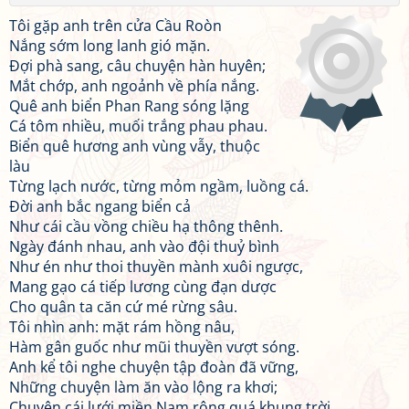
Tôi gặp anh trên cửa Cầu Roòn
Nắng sớm long lanh gió mặn.
Đợi phà sang, câu chuyện hàn huyên;
Mắt chớp, anh ngoảnh về phía nắng.
Quê anh biển Phan Rang sóng lặng
Cá tôm nhiều, muối trắng phau phau.
Biển quê hương anh vùng vẫy, thuộc
làu
Từng lạch nước, từng mỏm ngầm, luồng cá.
Đời anh bắc ngang biển cả
Như cái cầu vồng chiều hạ thông thênh.
Ngày đánh nhau, anh vào đội thuỷ bình
Như én như thoi thuyền mành xuôi ngược,
Mang gạo cá tiếp lương cùng đạn dược
Cho quân ta căn cứ mé rừng sâu.
Tôi nhìn anh: mặt rám hồng nâu,
Hàm gân guốc như mũi thuyền vượt sóng.
Anh kể tôi nghe chuyện tập đoàn đã vững,
Những chuyện làm ăn vào lộng ra khơi;
Chuyện cái lưới miền Nam rộng quá khung trời