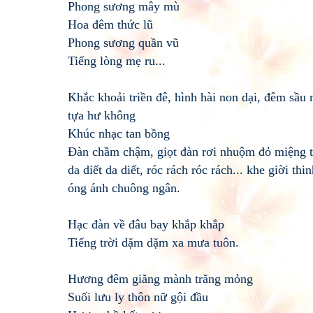
Phong sương mây mù
Hoa đêm thức lũ
Phong sương quần vũ
Tiếng lòng mẹ ru...
Khắc khoải triền đê, hình hài non dại, đêm sầu 
tựa hư không
Khúc nhạc tan bồng
Đàn chầm chậm, giọt đàn rơi nhuộm đỏ miệng 
da diết da diết, róc rách róc rách... khe giời thi
óng ánh chuông ngân.
Hạc đàn về đâu bay khắp khắp
Tiếng trời dặm dặm xa mưa tuôn.
Hương đêm giăng mành trăng mỏng
Suối lưu ly thôn nữ gội đầu