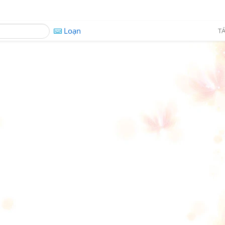
Loạn
TÁ