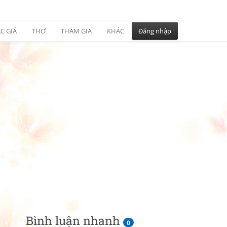
C GIẢ
THƠ
THAM GIA
KHÁC
Đăng nhập
Bình luận nhanh
0