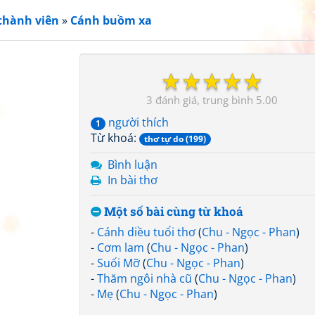
thành viên
»
Cánh buồm xa
☆
☆
☆
☆
☆
3
5.00
người thích
1
Từ khoá:
thơ tự do (199)
Bình luận
In bài thơ
Một số bài cùng từ khoá
-
Cánh diều tuổi thơ
(
Chu - Ngọc - Phan
)
-
Cơm lam
(
Chu - Ngọc - Phan
)
-
Suối Mỡ
(
Chu - Ngọc - Phan
)
-
Thăm ngôi nhà cũ
(
Chu - Ngọc - Phan
)
-
Mẹ
(
Chu - Ngọc - Phan
)