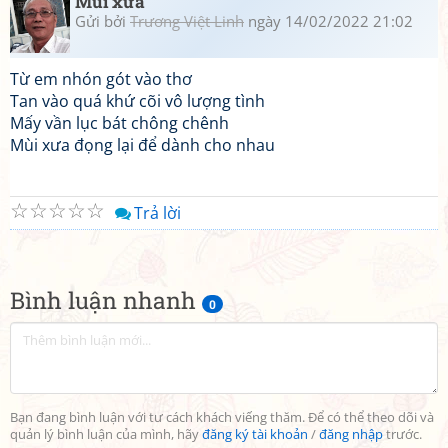
Mùi xưa
Gửi bởi
Trương Việt Linh
ngày 14/02/2022 21:02
Từ em nhón gót vào thơ
Tan vào quá khứ cõi vô lượng tình
Mấy vần lục bát chông chênh
Mùi xưa đọng lại để dành cho nhau
☆
☆
☆
☆
☆
Trả lời
Bình luận nhanh
0
Bạn đang bình luận với tư cách khách viếng thăm. Để có thể theo dõi và
quản lý bình luận của mình, hãy
đăng ký tài khoản
/
đăng nhập
trước.