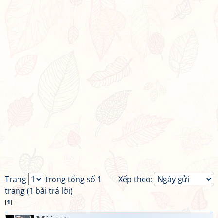
Trang
trong tổng số 1
Xếp theo:
trang (1 bài trả lời)
[
1
]