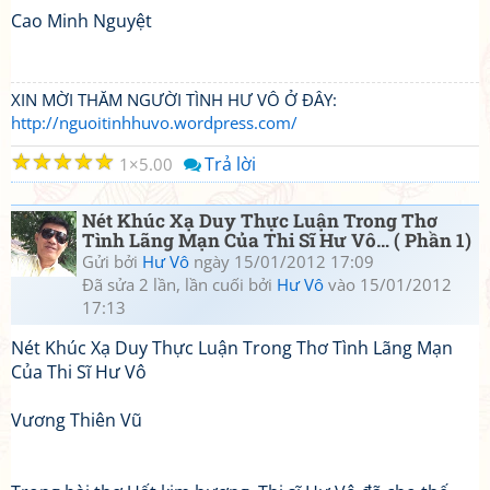
Cao Minh Nguyệt
XIN MỜI THĂM NGƯỜI TÌNH HƯ VÔ Ở ĐÂY:
http://nguoitinhhuvo.wordpress.com/
☆
☆
☆
☆
☆
Trả lời
1
5.00
Nét Khúc Xạ Duy Thực Luận Trong Thơ
Tình Lãng Mạn Của Thi Sĩ Hư Vô… ( Phần 1)
Gửi bởi
Hư Vô
ngày 15/01/2012 17:09
Đã sửa 2 lần, lần cuối bởi
Hư Vô
vào 15/01/2012
17:13
Nét Khúc Xạ Duy Thực Luận Trong Thơ Tình Lãng Mạn
Của Thi Sĩ Hư Vô
Vương Thiên Vũ