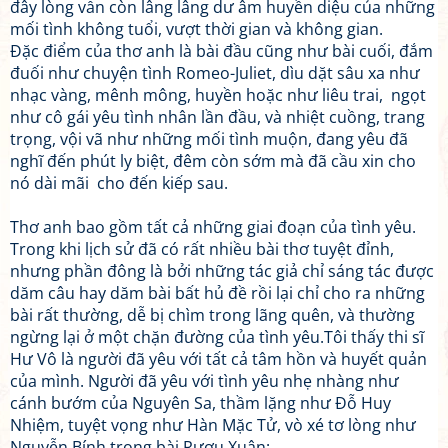
đây lòng vẫn còn lâng lâng dư âm huyền diệu của những
mối tình không tuổi, vượt thời gian và không gian.
Đặc điểm của thơ anh là bài đầu cũng như bài cuối, đắm
đuối như chuyện tình Romeo-Juliet, dìu dặt sâu xa như
nhạc vàng, mênh mông, huyền hoặc như liêu trai, ngọt
như cô gái yêu tình nhân lần đầu, và nhiệt cuồng, trang
trọng, vội vã như những mối tình muộn, đang yêu đã
nghĩ đến phút ly biệt, đêm còn sớm mà đã cầu xin cho
nó dài mãi cho đến kiếp sau.
Thơ anh bao gồm tất cả những giai đoạn của tình yêu.
Trong khi lịch sử đã có rất nhiều bài thơ tuyệt đỉnh,
nhưng phần đông là bởi những tác giả chỉ sáng tác được
dăm câu hay dăm bài bất hủ đề rồi lại chỉ cho ra những
bài rất thường, dễ bị chìm trong lãng quên, và thường
ngừng lại ở một chặn đường của tình yêu.Tôi thấy thi sĩ
Hư Vô là người đã yêu với tất cả tâm hồn và huyết quản
của mình. Người đã yêu với tình yêu nhẹ nhàng như
cánh bướm của Nguyên Sa, thầm lặng như Đỗ Huy
Nhiệm, tuyệt vọng như Hàn Mặc Tử, vò xé tơ lòng như
Nguyễn Bính trong bài Rượu Xuân: