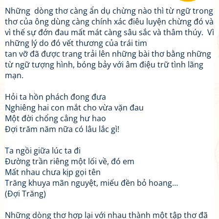
Những dòng thơ càng ẩn dụ chừng nào thì từ ngữ trong
thơ của ông dùng càng chính xác điêu luyện chừng đó và
vì thế sự đớn đau mất mát càng sâu sắc và thâm thúy. Vì
những lý do đó vết thương của trái tim
tan vỡ đã được trang trải lên những bài thơ bằng những
từ ngữ tượng hình, bóng bảy với âm điệu trữ tình lãng
mạn.
Hỏi ta hồn phách đong đưa
Nghiêng hai con mắt cho vừa vặn đau
Một đời chổng cẳng hư hao
Đợi trăm năm nữa có lâu lắc gì!
Ta ngồi giữa lúc ta đi
Đường trần riêng một lối về, đó em
Mất nhau chưa kịp gọi tên
Trăng khuya mãn nguyệt, miếu đền bỏ hoang…
(Đợi Trăng)
Những dòng thơ hợp lại với nhau thành một tập thơ đã