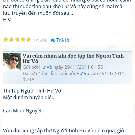
nào thì cuộc tình đau khổ Hư Vô này cũng sẽ mãi mãi
lưu truyền đến muôn đời sau…
H V
☆
☆
☆
☆
☆
Trả lời
1
5.00
Vài cảm nhận khi đọc tập thơ Người Tình
Hư Vô
Gửi bởi
Hư Vô
ngày 29/11/2011 01:55
Đã sửa 4 lần, lần cuối bởi
Hư Vô
vào 29/11/2011
02:15
Thi Tập Người Tình Hư Vô
Một dư âm huyền diệu
Cao Minh Nguyệt
Vừa đọc xong tập thơ Người Tình Hư Vô đêm qua, giờ