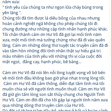
năm xưa:
" tình yêu của chúng ta như ngọn lửa cháy bùng trong
yên lặng ".
Chúng tôi đã tìm được lá diêu bông của nhau nhưng
hoàn cảnh nghiệt ngã không cho phép chúng tôi đi
chung đường như những cặp tình nhân hạnh phúc khác.
Tôi chân thành cám ơn Hư Vô đã gợi lại mối tình năm
xưa, một mối tình mà tưởng chừng như đã đi vào quên
lãng. Cám ơn những dòng thơ tuyệt tác truyền cảm đã đi
vào tâm hồn những đôi tình nhân thật sự hiểu giá trị
mầu nhiệm của tình yêu với những thi vị của cuộc đời
mật ngọt, đắng cay, hạnh phúc, bẽ bàng…
Cám ơn Hư Vô đã nói lên nỗi lòng tuyệt vọng vô bờ bến
về mối tình đầu không bao giờ phai nhạt trong lòng tôi.
Cám ơn Hư Vô đã cảm thông, diễn đạt tâm tình mà tôi
muốn chia sẻ với người tình muôn thuở. Cám ơn Hư Vô
đã giữ gìn tấm lòng son sắt thủy chung cho Người Tình
Hư Vô. Cám ơn đời đã cho tôi gặp lại người tình năm xưa
qua những dòng thơ truyền cảm của Hư Vô.
Dù đời có thăng trầm dâu bể, nhưng ở bất cứ hoàn cảnh