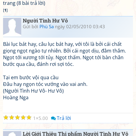
trang (8 bài trả lời)
[
1
]
Người Tình Hư Vô
Gửi bởi
Phù Sa
ngày 02/05/2010 03:43
Bài lục bát hay, câu lục bát hay, với tôi là bởi cái chất
giọng ngọt ngào tự nhiên. Bởi cái ngọt dịu, đằm thắm.
Ngọt tới xương tới tủy. Ngọt thấm. Ngọt tới bàn chân
bước qua cầu, đánh rơi sợi tóc.
Tại em bước vội qua cầu
Đâu hay ngọn tóc vướng vào vai anh.
(Người Tình Hư Vô- Hư Vô)
Hoàng Nga
☆
☆
☆
☆
☆
Trả lời
1
5.00
Lời Giới Thiệu Thi phẩm Người Tình Hư Vô