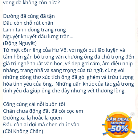
vọng đã không còn nữa?
Đường đã cùng đã tận
Đâu còn chỗ rút chân
Lạnh tanh dòng trăng rụng
Nguyệt khuyết dấu lưng trần...
(Động Nguyệt)
Từ một cõi riêng của Hư Vô, với ngòi bút lão luyện và
tâm hồn gắn bó trong văn chương ông đã chú trọng đến
giá trị nghệ thuật văn học, vẻ đẹp gợi cảm, âm điệu nhịp
nhàng, trang nhã và sang trọng của từ ngữ, cùng với
những dòng thơ xúc tích ông đã gói ghém và trừu tượng
hóa tình yêu của ông. Những uẩn khúc của tác giả trong
tình yêu đã giúp ông che đậy những vết thương lòng.
Cõng cùng cái nỗi buồn tôi
Chân chưa động đất đã còi cọc em
Đường xa lạ hoắc lạ quen
Đâu còn ai đợi mà chen chúc vào.
(Cõi Không Chân)