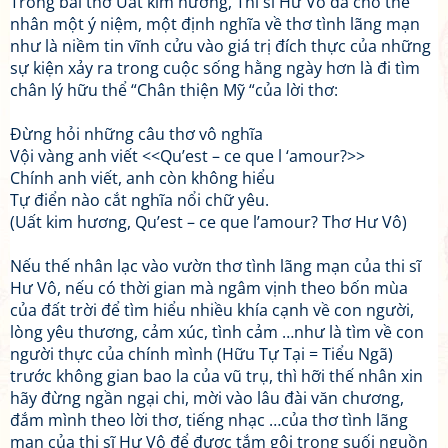
Trong bài thơ Uất kim hương, Thi sĩ Hư Vô đã cho thế
nhân một ý niệm, một định nghĩa về thơ tình lãng mạn
như là niềm tin vĩnh cửu vào giá trị đích thực của những
sự kiện xảy ra trong cuộc sống hằng ngày hơn là đi tìm
chân lý hữu thể “Chân thiện Mỹ “của lời thơ:
Đừng hỏi những câu thơ vô nghĩa
Vội vàng anh viết <<Qu’est – ce que l ‘amour?>>
Chính anh viết, anh còn không hiểu
Tự điển nào cắt nghĩa nổi chữ yêu.
(Uất kim hương, Qu’est – ce que l’amour? Thơ Hư Vô)
Nếu thế nhân lạc vào vườn thơ tình lãng mạn của thi sĩ
Hư Vô, nếu có thời gian mà ngâm vịnh theo bốn mùa
của đất trời để tìm hiểu nhiều khía cạnh về con người,
lòng yêu thương, cảm xúc, tình cảm …như là tìm về con
người thực của chính mình (Hữu Tự Tại = Tiểu Ngã)
trước không gian bao la của vũ trụ, thì hỡi thế nhân xin
hãy đừng ngần ngại chi, mời vào lâu đài văn chương,
đắm mình theo lời thơ, tiếng nhạc …của thơ tình lãng
mạn của thi sĩ Hư Vô để được tắm gội trong suối nguồn