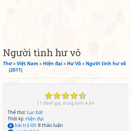
Người tình hư vô
Thơ
»
Việt Nam
»
Hiện đại
»
Hư Vô
»
Người tình hư vô
(2011)
☆
☆
☆
☆
☆
11
4.64
Thể thơ:
Lục bát
Thời kỳ:
Hiện đại
bài trả lời
: 8 thảo luận
8