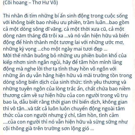
(Cõi hoang – Thơ Hư Vô)
Thi nhân đi tìm những bí ẩn sinh động trong cuộc sống
với không biết bao nhiêu ưu phiền, trầm luân…bao gồm
cả một dòng sông dĩ vãng, cả một thời xưa cũ, cả một
dòng năm tháng đã trôi xa …và nó vẫn hiện hữu và biến
động để hình thành một tương lai với những ước mơ,
những kỳ vọng …cho một ngày mai tươi đẹp …
Mời thế nhân buông bỏ những ưu phiền buồn khổ của
kiếp nhơn sinh ngắn ngủi, hãy để tâm hồn mình lắng
động mà nghe lời thơ tạ tình thay hồn vô ngôn với
những ẩn dụ vẫn hằng hiện hữu và mãi trường tồn trong
dòng sông biến dịch của sinh thức: tình yêu thương và
những tuyên ngôn của lòng trắc ẩn, chất chứa bao niềm
thương cảm về sự hiện hữu của con người trong vũ trụ
bao la, dẫu biết rằng thời gian thì biến dịch, không gian
thì vô tận…và tất cả luôn luôn chuyển động ngoài tâm
thức của con người nhưng ý chí, tâm hồn, tình cảm
….của con người thì nó vẫn hiện hữu và sừng sững như
cội thông già trên trường sơn lộng gió …