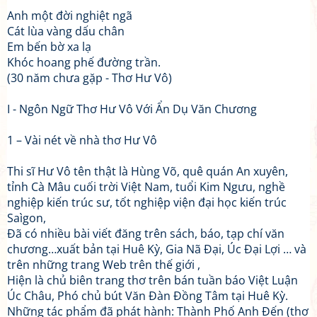
Anh một đời nghiệt ngã
Cát lùa vàng dấu chân
Em bến bờ xa lạ
Khóc hoang phế đường trần.
(30 năm chưa gặp - Thơ Hư Vô)
I - Ngôn Ngữ Thơ Hư Vô Với Ẩn Dụ Văn Chương
1 – Vài nét về nhà thơ Hư Vô
Thi sĩ Hư Vô tên thật là Hùng Võ, quê quán An xuyên,
tỉnh Cà Mâu cuối trời Việt Nam, tuổi Kim Ngưu, nghề
nghiệp kiến trúc sư, tốt nghiệp viện đại học kiến trúc
Saìgon,
Đã có nhiều bài viết đăng trên sách, báo, tạp chí văn
chương…xuất bản tại Huê Kỳ, Gia Nã Đại, Úc Đại Lợi … và
trên những trang Web trên thế giới ,
Hiện là chủ biên trang thơ trên bán tuần báo Việt Luận
Úc Châu, Phó chủ bút Văn Đàn Đồng Tâm tại Huê Kỳ.
Những tác phẩm đã phát hành: Thành Phố Anh Đến (thơ