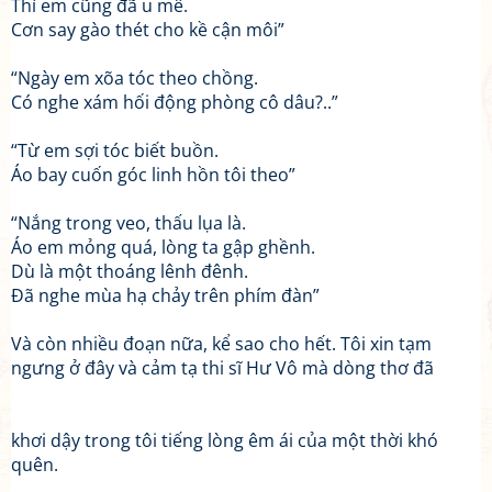
Thì em cũng đã u mê.
Cơn say gào thét cho kề cận môi”
“Ngày em xõa tóc theo chồng.
Có nghe xám hối động phòng cô dâu?..”
“Từ em sợi tóc biết buồn.
Áo bay cuốn góc linh hồn tôi theo”
“Nắng trong veo, thấu lụa là.
Áo em mỏng quá, lòng ta gập ghềnh.
Dù là một thoáng lênh đênh.
Đã nghe mùa hạ chảy trên phím đàn”
Và còn nhiều đoạn nữa, kể sao cho hết. Tôi xin tạm
ngưng ở đây và cảm tạ thi sĩ Hư Vô mà dòng thơ đã
khơi dậy trong tôi tiếng lòng êm ái của một thời khó
quên.