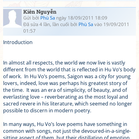
Kiên Nguyễn
Gửi bởi
Phù Sa
ngày 18/09/2011 18:09
Đã sửa 4 lần, lần cuối bởi
Phù Sa
vào 19/09/2011
01:57
Introduction
In almost all respects, the world we now live is vastly
different from the world that is reflected in Hu Vo’s body
of work. In Hu Vo’s poems, Saigon was a city for young
lovers, indeed, love was perhaps his greatest story of
the time. It was an era of simplicity, of beauty, and of
everlasting love – reverberating as the most loyal and
sacred revere in his literature, which seemed no longer
possible to discern in modern poetry.
In many ways, Hu Vo’s love poems have something in
common with songs, not just the devoured-in-a-single-
sitting aspect of them, but their distillation of emotion