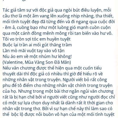
Tác giả tâm sự với độc giả qua ngòi bút điêu luyện, mỗi
câu thơ là một âm vang lên xuống nhịp nhàng, tha thiết,
mối tình tuyệt đẹp đã từng đến và đi ngang qua cuộc đời
- êm ả, cuồng bạo như một luồng gió mạnh cuồn cuộn
qua một cánh đồng mênh mông rồi tan biến vào hư vô.
Tôi vo tròn sợi tóc em huyền tuyệt
Buộc lại trần ai mối gút thăng trầm
Lần mò mãi vuột tay vào vô tận
Níu áo em về một nhúm hư không!
(Valentine, Mùa Vàng Son Đã Mãn)
Nếu văn chương được thể hiện qua một cuốn tiểu
thuyết dài thì độc giả có nhiều thì giờ để hiểu rõ về
những nhân vật trong truyện. Người viết bỏ rất công
phu để tô điểm cho những nhân vật chính trong truyện
của họ. Nhưng trong một bài thơ ngắn ngủi văn chương
rất là bị hạn chế bởi vì người viết cũng như người đọc chỉ
có một sự lựa chọn duy nhất là dành rất ít thời gian cho
nhân vật trong thơ. Bởi vì sự hạn chế này thì làm sao có
thể bộc lộ được nỗi buồn vô hạn của một mối tình tuyệt