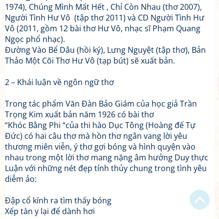
1974), Chúng Mình Mất Hết , Chỉ Còn Nhau (thơ 2007),
Người Tình Hư Vô (tập thơ 2011) và CD Người Tình Hư
Vô (2011, gồm 12 bài thơ Hư Vô, nhạc sĩ Phạm Quang
Ngọc phổ nhạc).
Đường Vào Bể Dâu (hồi ký), Lưng Nguyệt (tập thơ), Bản
Thảo Một Cõi Thơ Hư Vô (tạp bút) sẽ xuất bản.
2 – Khái luận về ngôn ngữ thơ
Trong tác phẩm Văn Đàn Bảo Giám của học giả Trần
Trọng Kim xuất bản năm 1926 có bài thơ
“Khóc Bằng Phi “của thi hào Dục Tông (Hoàng đế Tự
Đức) có hai câu thơ mà hồn thơ ngân vang lời yêu
Bạn bị lạc trong Thi Viện vì có nội dung quá đồ sộ?
thương miên viễn, ý thơ gợi bóng và hình quyện vào
nhau trong một lời thơ mang nặng âm hưởng Duy thực
Chỉ dẫn làm quen
Luận với những nét đẹp tính thủy chung trong tình yêu
diễm ảo:
Xem sau
Đập cổ kính ra tìm thấy bóng
Không hiện lại
Xếp tàn y lại để dành hơi