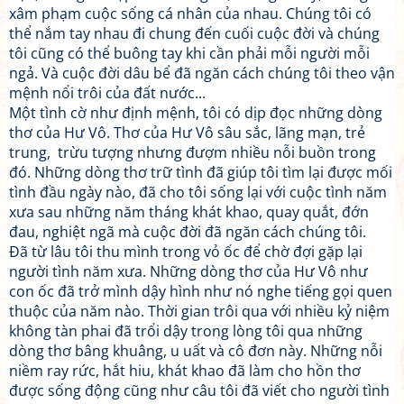
xâm phạm cuộc sống cá nhân của nhau. Chúng tôi có
thể nắm tay nhau đi chung đến cuối cuộc đời và chúng
tôi cũng có thể buông tay khi cần phải mỗi người mỗi
ngả. Và cuộc đời dâu bể đã ngăn cách chúng tôi theo vận
mệnh nổi trôi của đất nước...
Một tình cờ như định mệnh, tôi có dịp đọc những dòng
thơ của Hư Vô. Thơ của Hư Vô sâu sắc, lãng mạn, trẻ
trung, trừu tượng nhưng đượm nhiều nỗi buồn trong
đó. Những dòng thơ trữ tình đã giúp tôi tìm lại được mối
tình đầu ngày nào, đã cho tôi sống lại với cuộc tình năm
xưa sau những năm tháng khát khao, quay quắt, đớn
đau, nghiệt ngã mà cuộc đời đã ngăn cách chúng tôi.
Đã từ lâu tôi thu mình trong vỏ ốc để chờ đợi gặp lại
người tình năm xưa. Những dòng thơ của Hư Vô như
con ốc đã trở mình dậy hình như nó nghe tiếng gọi quen
thuộc của năm nào. Thời gian trôi qua với nhiều kỷ niệm
không tàn phai đã trổi dậy trong lòng tôi qua những
dòng thơ bâng khuâng, u uất và cô đơn này. Những nỗi
niềm ray rức, hắt hiu, khát khao đã làm cho hồn thơ
được sống động cũng như câu tôi đã viết cho người tình