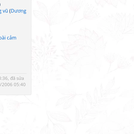
)
g vũ
(
Dương
hoài cảm
:36, đã sửa
/2006 05:40