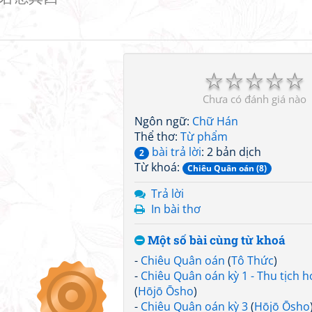
☆
☆
☆
☆
☆
Chưa có đánh giá nào
Ngôn ngữ:
Chữ Hán
Thể thơ:
Từ phẩm
bài trả lời
: 2 bản dịch
2
Từ khoá:
Chiêu Quân oán (8)
Trả lời
In bài thơ
Một số bài cùng từ khoá
-
Chiêu Quân oán
(
Tô Thức
)
-
Chiêu Quân oán kỳ 1 - Thu tịch 
(
Hōjō Ōsho
)
-
Chiêu Quân oán kỳ 3
(
Hōjō Ōsho