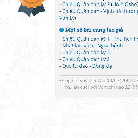
-
Chiêu Quân oán kỳ 2
(
Hōjō Ōsho
-
Chiêu Quân oán - Vịnh hà thượn
Vạn Lý
)
Một số bài cùng tác giả
-
Chiêu Quân oán kỳ 1 - Thu tịch 
-
Nhất lạc sách - Ngoạ bệnh
-
Chiêu Quân oán kỳ 3
-
Chiêu Quân oán kỳ 2
-
Quy tự dao - Đông dạ
Đăng bởi
Vanachi
vào 09/07/2005 03
1 lần, lần cuối bởi
Vanachi
vào 22/03