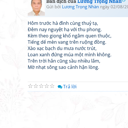
Bản dịch của
Lương Trọng Nhàn
Gửi bởi
Lương Trọng Nhàn
ngày 02/08/2
Hôm trước hà đình cùng thuỷ tạ,
Đêm nay nguyệt hạ với thu phong.
Kèm theo giọng khổ ngâm quen thuộc,
Tiếng dế mèn vang trên ruộng đồng.
Xào xạc bạch du mưa nước trút,
Loan xanh đứng múa một mình không.
Trên trời hẳn cũng sầu nhiều lắm,
Mờ nhạt sông sao cảnh hận lòng.
☆
☆
☆
☆
☆
Trả lời