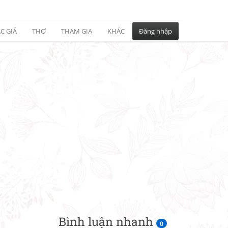
C GIẢ
THƠ
THAM GIA
KHÁC
Đăng nhập
Bình luận nhanh
0