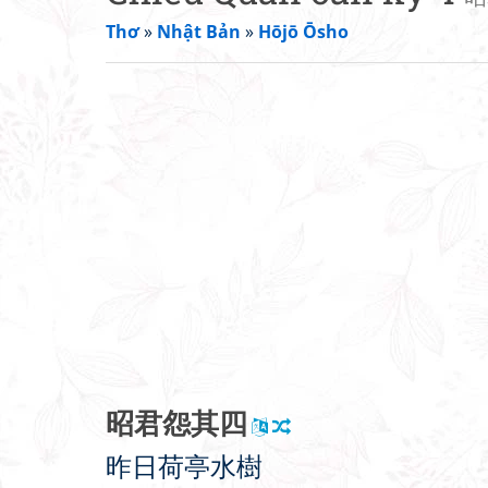
Thơ
»
Nhật Bản
»
Hōjō Ōsho
昭
君
怨
其
四
昨
日
荷
亭
水
樹