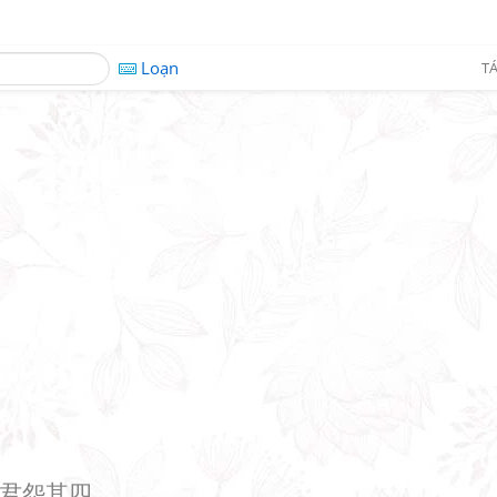
Loạn
TÁ
君怨其四