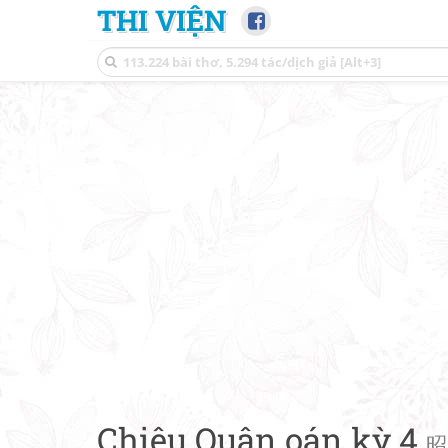
THI VIỆN
Chiêu Quân oán kỳ 4
昭