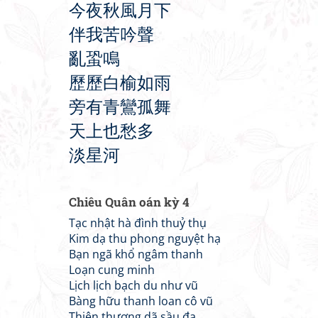
今
夜
秋
風
月
下
伴
我
苦
吟
聲
亂
蛩
鳴
歷
歷
白
榆
如
雨
旁
有
青
鸞
孤
舞
天
上
也
愁
多
淡
星
河
Chiêu Quân oán kỳ 4
Tạc nhật hà đình thuỷ thụ
Kim dạ thu phong nguyệt hạ
Bạn ngã khổ ngâm thanh
Loạn cung minh
Lịch lịch bạch du như vũ
Bàng hữu thanh loan cô vũ
Thiên thượng dã sầu đa