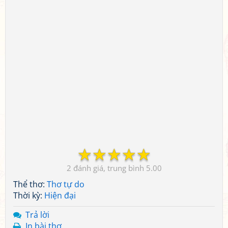
☆
☆
☆
☆
☆
2
5.00
Thể thơ:
Thơ tự do
Thời kỳ:
Hiện đại
Trả lời
In bài thơ