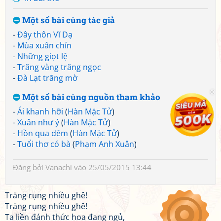
Một số bài cùng tác giả
-
Đây thôn Vĩ Dạ
-
Mùa xuân chín
-
Những giọt lệ
-
Trăng vàng trăng ngọc
-
Đà Lạt trăng mờ
Một số bài cùng nguồn tham khảo
-
Ái khanh hỡi
(
Hàn Mặc Tử
)
-
Xuân như ý
(
Hàn Mặc Tử
)
-
Hồn qua đêm
(
Hàn Mặc Tử
)
-
Tuổi thơ có bà
(
Phạm Anh Xuân
)
Đăng bởi
Vanachi
vào 25/05/2015 13:44
Trăng rụng nhiều ghê!
Trăng rụng nhiều ghê!
Ta liền đánh thức hoa đang ngủ,