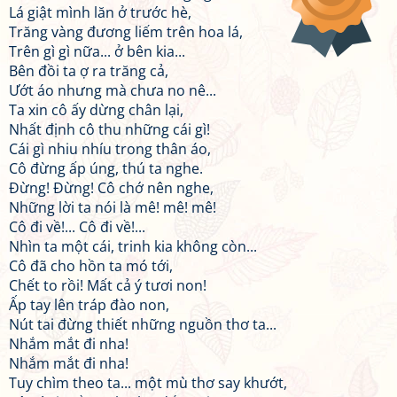
Lá giật mình lăn ở trước hè,
Trăng vàng đương liếm trên hoa lá,
Trên gì gì nữa... ở bên kia...
Bên đồi ta ợ ra trăng cả,
Ướt áo nhưng mà chưa no nê...
Ta xin cô ấy dừng chân lại,
Nhất định cô thu những cái gì!
Cái gì nhiu nhíu trong thân áo,
Cô đừng ấp úng, thú ta nghe.
Đừng! Đừng! Cô chớ nên nghe,
Những lời ta nói là mê! mê! mê!
Cô đi về!... Cô đi về!...
Nhìn ta một cái, trinh kia không còn...
Cô đã cho hồn ta mó tới,
Chết to rồi! Mất cả ý tươi non!
Ấp tay lên tráp đào non,
Nút tai đừng thiết những nguồn thơ ta...
Nhắm mắt đi nha!
Nhắm mắt đi nha!
Tuy chìm theo ta... một mù thơ say khướt,