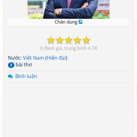
Chân dung
☆
☆
☆
☆
☆
9
4.78
Nước:
Việt Nam
(
Hiện đại
)
bài thơ
3
Bình luận