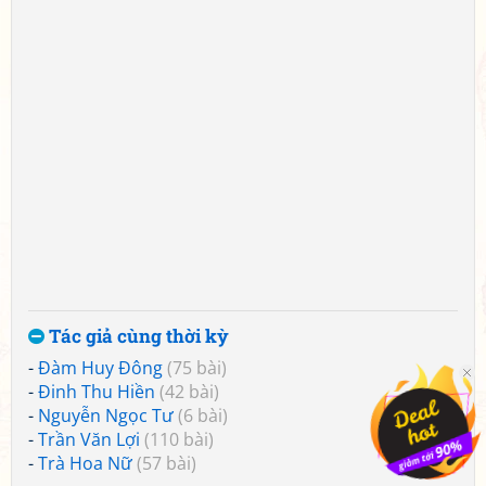
Tác giả cùng thời kỳ
-
Đàm Huy Đông
(75 bài)
-
Đinh Thu Hiền
(42 bài)
-
Nguyễn Ngọc Tư
(6 bài)
-
Trần Văn Lợi
(110 bài)
-
Trà Hoa Nữ
(57 bài)