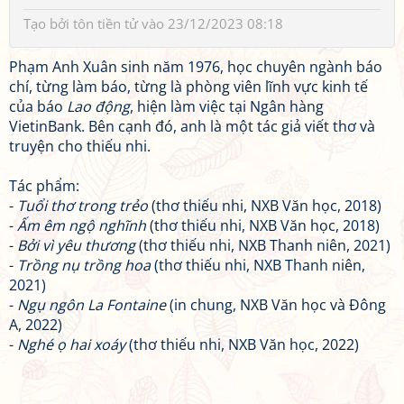
Tạo bởi
tôn tiền tử
vào 23/12/2023 08:18
Phạm Anh Xuân sinh năm 1976, học chuyên ngành báo
chí, từng làm báo, từng là phòng viên lĩnh vực kinh tế
của báo
Lao động
, hiện làm việc tại Ngân hàng
VietinBank. Bên cạnh đó, anh là một tác giả viết thơ và
truyện cho thiếu nhi.
Tác phẩm:
-
Tuổi thơ trong trẻo
(thơ thiếu nhi, NXB Văn học, 2018)
-
Ấm êm ngộ nghĩnh
(thơ thiếu nhi, NXB Văn học, 2018)
-
Bởi vì yêu thương
(thơ thiếu nhi, NXB Thanh niên, 2021)
-
Trồng nụ trồng hoa
(thơ thiếu nhi, NXB Thanh niên,
2021)
-
Ngụ ngôn La Fontaine
(in chung, NXB Văn học và Đông
A, 2022)
-
Nghé ọ hai xoáy
(thơ thiếu nhi, NXB Văn học, 2022)