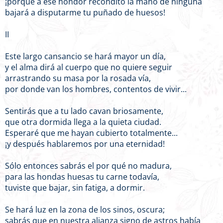
¡porque a ese hondor recóndito la mano de ninguna
bajará a disputarme tu puñado de huesos!
II
Este largo cansancio se hará mayor un día,
y el alma dirá al cuerpo que no quiere seguir
arrastrando su masa por la rosada vía,
por donde van los hombres, contentos de vivir...
Sentirás que a tu lado cavan briosamente,
que otra dormida llega a la quieta ciudad.
Esperaré que me hayan cubierto totalmente...
¡y después hablaremos por una eternidad!
Sólo entonces sabrás el por qué no madura,
para las hondas huesas tu carne todavía,
tuviste que bajar, sin fatiga, a dormir.
Se hará luz en la zona de los sinos, oscura;
sabrás que en nuestra alianza signo de astros había