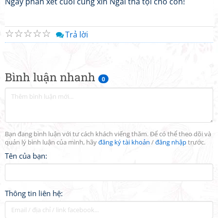
Ngày phán xét cuối cùng xin Ngài tha tội cho con!
☆
☆
☆
☆
☆
Trả lời
Bình luận nhanh
0
Bạn đang bình luận với tư cách khách viếng thăm. Để có thể theo dõi và
quản lý bình luận của mình, hãy
đăng ký tài khoản
/
đăng nhập
trước.
Tên của bạn:
Thông tin liên hệ: