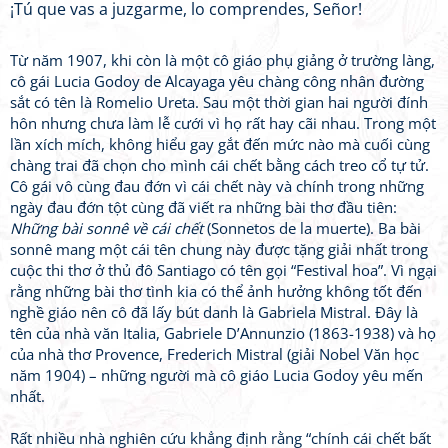
¡Tú que vas a juzgarme, lo comprendes, Señor!
Từ năm 1907, khi còn là một cô giáo phụ giảng ở trường làng,
cô gái Lucia Godoy de Alcayaga yêu chàng công nhân đường
sắt có tên là Romelio Ureta. Sau một thời gian hai người đính
hôn nhưng chưa làm lễ cưới vì họ rất hay cãi nhau. Trong một
lần xích mích, không hiểu gay gắt đến mức nào mà cuối cùng
chàng trai đã chọn cho mình cái chết bằng cách treo cổ tự tử.
Cô gái vô cùng đau đớn vì cái chết này và chính trong những
ngày đau đớn tột cùng đã viết ra những bài thơ đầu tiên:
Những bài sonnê về cái chết
(Sonnetos de la muerte). Ba bài
sonnê mang một cái tên chung này được tặng giải nhất trong
cuộc thi thơ ở thủ đô Santiago có tên gọi “Festival hoa”. Vì ngại
rằng những bài thơ tình kia có thể ảnh hưởng không tốt đến
nghề giáo nên cô đã lấy bút danh là Gabriela Mistral. Đây là
tên của nhà văn Italia, Gabriele D’Annunzio (1863-1938) và họ
của nhà thơ Provence, Frederich Mistral (giải Nobel Văn học
năm 1904) – những người mà cô giáo Lucia Godoy yêu mến
nhất.
Rất nhiều nhà nghiên cứu khẳng định rằng “chính cái chết bất