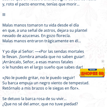
y, roto el pacto enorme, tenías que morir...
III
Malas manos tomaron tu vida desde el día
en que, a una señal de astros, dejara su plantel
nevado de azucenas. En gozo florecía.
Malas manos entraron trágicamente en él...
Y yo dije al Señor: —«Por las sendas mortales
le llevan. ¡Sombra amada que no saben guiar!
¡Arráncalo, Señor, a esas manos fatales
o le hundes en el largo sueño que sabes dar!
»¡No le puedo gritar, no le puedo seguir!
Su barca empuja un negro viento de tempestad.
Retórnalo a mis brazos o le siegas en flor».
Se detuvo la barca rosa de su vivir...
¿Que no sé del amor, que no tuve piedad?