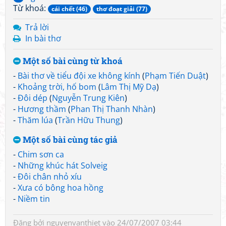
Từ khoá:
cái chết (46)
thơ đoạt giải (77)
Trả lời
In bài thơ
Một số bài cùng từ khoá
-
Bài thơ về tiểu đội xe không kính
(
Phạm Tiến Duật
)
-
Khoảng trời, hố bom
(
Lâm Thị Mỹ Dạ
)
-
Đôi dép
(
Nguyễn Trung Kiên
)
-
Hương thầm
(
Phan Thị Thanh Nhàn
)
-
Thăm lúa
(
Trần Hữu Thung
)
Một số bài cùng tác giả
-
Chim sơn ca
-
Những khúc hát Solveig
-
Đôi chân nhỏ xíu
-
Xưa có bông hoa hồng
-
Niềm tin
Đăng bởi
nguyenvanthiet
vào 24/07/2007 03:44