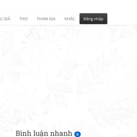
C GIẢ
THƠ
THAM GIA
KHÁC
Đăng nhập
Bình luận nhanh
0