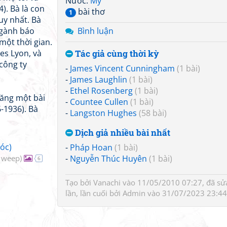
Nước:
Mỹ
). Bà là con
bài thơ
1
duy nhất. Bà
ngành báo
Bình luận
một thời gian.
es Lyon, và
Tác giả cùng thời kỳ
công ty
-
James Vincent Cunningham
(1 bài)
-
James Laughlin
(1 bài)
-
Ethel Rosenberg
(1 bài)
ăng một bài
-
Countee Cullen
(1 bài)
-1936). Bà
-
Langston Hughes
(58 bài)
Dịch giả nhiều bài nhất
óc)
-
Pháp Hoan
(1 bài)
 weep)
-
Nguyễn Thúc Huyên
(1 bài)
6
Tạo bởi
Vanachi
vào 11/05/2010 07:27, đã sử
lần, lần cuối bởi
Admin
vào 31/07/2023 23:44