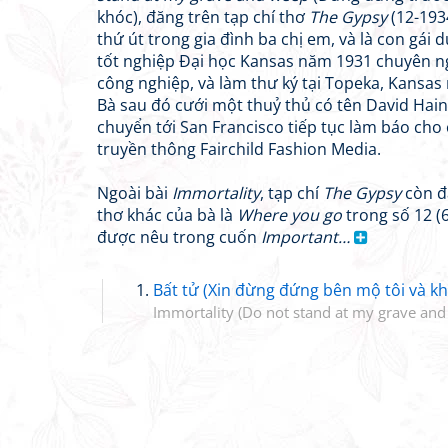
khóc), đăng trên tạp chí thơ
The Gypsy
(12-1934
thứ út trong gia đình ba chị em, và là con gái 
tốt nghiệp Đại học Kansas năm 1931 chuyên 
công nghiệp, và làm thư ký tại Topeka, Kansas 
Bà sau đó cưới một thuỷ thủ có tên David Hain
chuyển tới San Francisco tiếp tục làm báo cho 
truyền thông Fairchild Fashion Media.
Ngoài bài
Immortality
, tạp chí
The Gypsy
còn đ
thơ khác của bà là
Where you go
trong số 12 (6
được nêu trong cuốn
Important…
Bất tử (Xin đừng đứng bên mộ tôi và kh
Immortality (Do not stand at my grave and