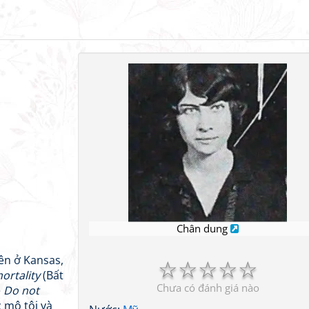
Chân dung
lên ở Kansas,
☆
☆
☆
☆
☆
ortality
(Bất
Chưa có đánh giá nào
ề
Do not
 mộ tôi và