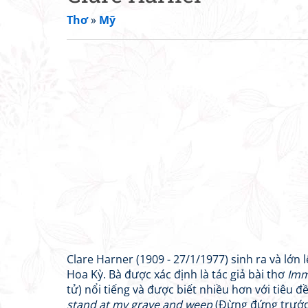
Thơ
»
Mỹ
Clare Harner (1909 - 27/1/1977) sinh ra và lớn 
Hoa Kỳ. Bà được xác định là tác giả bài thơ
Imm
tử) nổi tiếng và được biết nhiều hơn với tiêu đ
stand at my grave and weep
(Đừng đứng trước