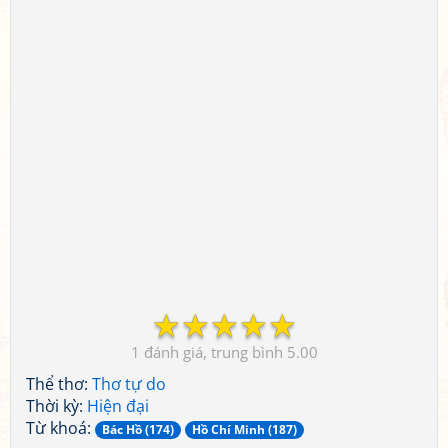
☆
☆
☆
☆
☆
1
5.00
Thể thơ:
Thơ tự do
Thời kỳ:
Hiện đại
Từ khoá:
Bác Hồ (174)
Hồ Chí Minh (187)