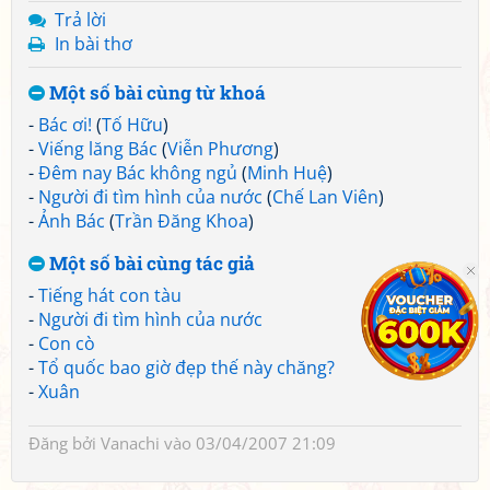
Trả lời
In bài thơ
Một số bài cùng từ khoá
-
Bác ơi!
(
Tố Hữu
)
-
Viếng lăng Bác
(
Viễn Phương
)
-
Đêm nay Bác không ngủ
(
Minh Huệ
)
-
Người đi tìm hình của nước
(
Chế Lan Viên
)
-
Ảnh Bác
(
Trần Đăng Khoa
)
Một số bài cùng tác giả
-
Tiếng hát con tàu
-
Người đi tìm hình của nước
-
Con cò
-
Tổ quốc bao giờ đẹp thế này chăng?
-
Xuân
Đăng bởi
Vanachi
vào 03/04/2007 21:09