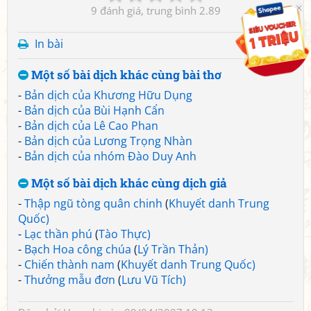
9
2.89
In bài
Một số bài dịch khác cùng bài thơ
-
Bản dịch của Khương Hữu Dụng
-
Bản dịch của Bùi Hạnh Cẩn
-
Bản dịch của Lê Cao Phan
-
Bản dịch của Lương Trọng Nhàn
-
Bản dịch của nhóm Đào Duy Anh
Một số bài dịch khác cùng dịch giả
-
Thập ngũ tòng quân chinh
(
Khuyết danh Trung
Quốc)
-
Lạc thần phú
(
Tào Thực)
-
Bạch Hoa công chúa
(
Lý Trần Thản)
-
Chiến thành nam
(
Khuyết danh Trung Quốc)
-
Thưởng mẫu đơn
(
Lưu Vũ Tích)