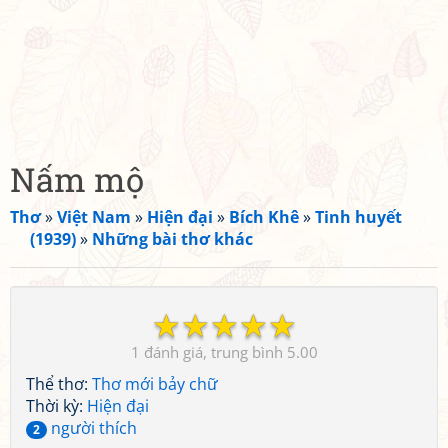
Nấm mộ
Thơ
»
Việt Nam
»
Hiện đại
»
Bích Khê
»
Tinh huyết
(1939)
»
Những bài thơ khác
☆
☆
☆
☆
☆
1
5.00
Thể thơ:
Thơ mới bảy chữ
Thời kỳ:
Hiện đại
người thích
2