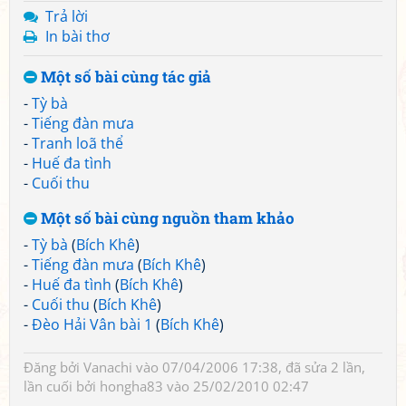
Trả lời
In bài thơ
Một số bài cùng tác giả
-
Tỳ bà
-
Tiếng đàn mưa
-
Tranh loã thể
-
Huế đa tình
-
Cuối thu
Một số bài cùng nguồn tham khảo
-
Tỳ bà
(
Bích Khê
)
-
Tiếng đàn mưa
(
Bích Khê
)
-
Huế đa tình
(
Bích Khê
)
-
Cuối thu
(
Bích Khê
)
-
Đèo Hải Vân bài 1
(
Bích Khê
)
Đăng bởi
Vanachi
vào 07/04/2006 17:38, đã sửa 2 lần,
lần cuối bởi
hongha83
vào 25/02/2010 02:47