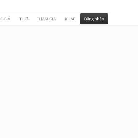
C GIẢ
THƠ
THAM GIA
KHÁC
Đăng nhập