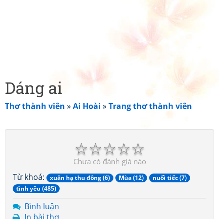
Dáng ai
Thơ thành viên
»
Ai Hoài
»
Trang thơ thành viên
☆
☆
☆
☆
☆
Chưa có đánh giá nào
Từ khoá:
xuân hạ thu đông (6)
Mùa (12)
nuối tiếc (7)
tình yêu (485)
Bình luận
In bài thơ