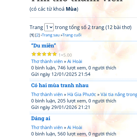
(có các từ khoá
Mùa
)
Trang
trong tổng số 2 trang (12 bài thơ)
[
1
] [
2
] ›
Trang sau
»
Trang cuối
“Du miên”
☆
☆
☆
☆
☆
1
5.00
Thơ thành viên
»
Ai Hoài
0 bình luận, 746 lượt xem, 0 người thích
Gửi ngày 12/01/2025 21:54
Có hai mùa tranh nhau
Thơ thành viên
»
Hà Gia Phước
»
Vài tia nắng tron
0 bình luận, 205 lượt xem, 0 người thích
Gửi ngày 29/01/2026 21:21
Dáng ai
Thơ thành viên
»
Ai Hoài
0 bình luận, 560 lượt xem, 0 người thích