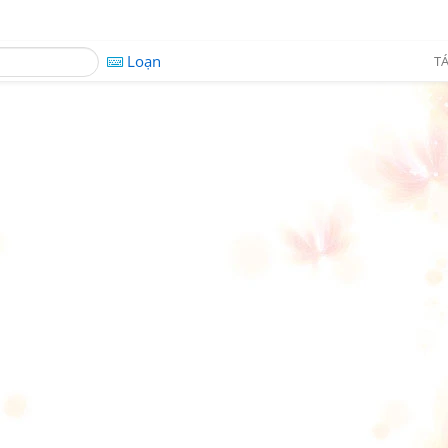
Loạn
TÁ