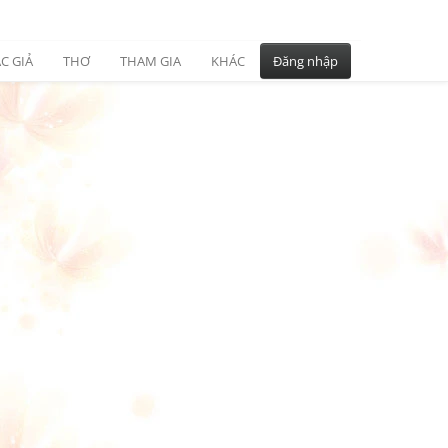
C GIẢ
THƠ
THAM GIA
KHÁC
Đăng nhập