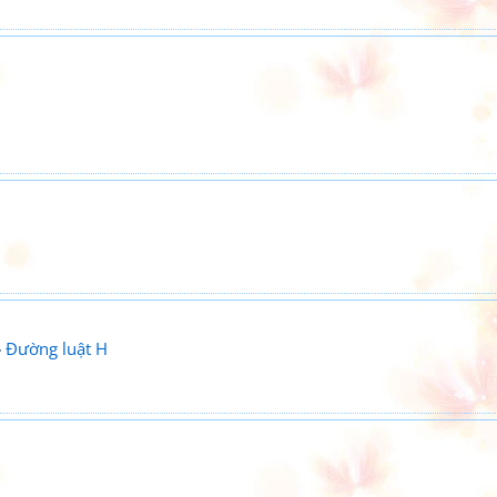
»
Đường luật H