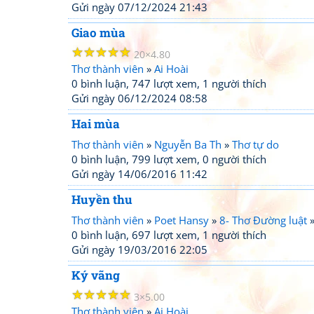
Gửi ngày 07/12/2024 21:43
Giao mùa
☆
☆
☆
☆
☆
20
4.80
Thơ thành viên
»
Ai Hoài
0 bình luận, 747 lượt xem, 1 người thích
Gửi ngày 06/12/2024 08:58
Hai mùa
Thơ thành viên
»
Nguyễn Ba Th
»
Thơ tự do
0 bình luận, 799 lượt xem, 0 người thích
Gửi ngày 14/06/2016 11:42
Huyền thu
Thơ thành viên
»
Poet Hansy
»
8- Thơ Đường luật
0 bình luận, 697 lượt xem, 1 người thích
Gửi ngày 19/03/2016 22:05
Ký vãng
☆
☆
☆
☆
☆
3
5.00
Thơ thành viên
»
Ai Hoài