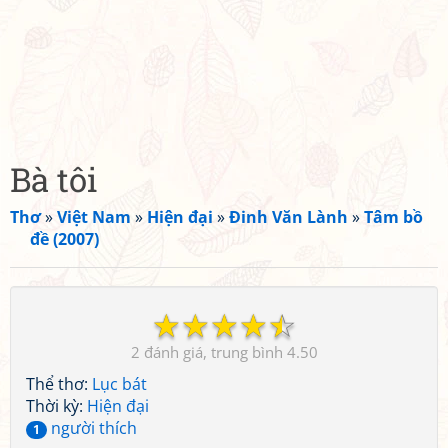
Bà tôi
Thơ
»
Việt Nam
»
Hiện đại
»
Đinh Văn Lành
»
Tâm bồ
đề (2007)
☆
☆
☆
☆
☆
2
4.50
Thể thơ:
Lục bát
Thời kỳ:
Hiện đại
người thích
1