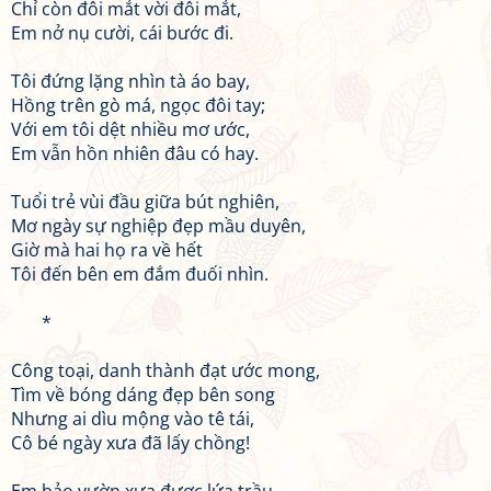
Chỉ còn đôi mắt vời đôi mắt,
Em nở nụ cười, cái bước đi.
Tôi đứng lặng nhìn tà áo bay,
Hồng trên gò má, ngọc đôi tay;
Với em tôi dệt nhiều mơ ước,
Em vẫn hồn nhiên đâu có hay.
Tuổi trẻ vùi đầu giữa bút nghiên,
Mơ ngày sự nghiệp đẹp mầu duyên,
Giờ mà hai họ ra về hết
Tôi đến bên em đắm đuối nhìn.
*
Công toại, danh thành đạt ước mong,
Tìm về bóng dáng đẹp bên song
Nhưng ai dìu mộng vào tê tái,
Cô bé ngày xưa đã lấy chồng!