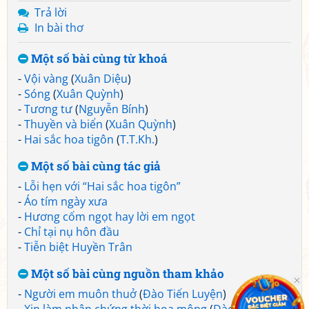
Trả lời
In bài thơ
Một số bài cùng từ khoá
-
Vội vàng
(
Xuân Diệu
)
-
Sóng
(
Xuân Quỳnh
)
-
Tương tư
(
Nguyễn Bính
)
-
Thuyền và biển
(
Xuân Quỳnh
)
-
Hai sắc hoa tigôn
(
T.T.Kh.
)
Một số bài cùng tác giả
-
Lỗi hẹn với “Hai sắc hoa tigôn”
-
Áo tím ngày xưa
-
Hương cốm ngọt hay lời em ngọt
-
Chỉ tại nụ hôn đầu
-
Tiễn biệt Huyền Trân
Một số bài cùng nguồn tham khảo
-
Người em muôn thuở
(
Đào Tiến Luyện
)