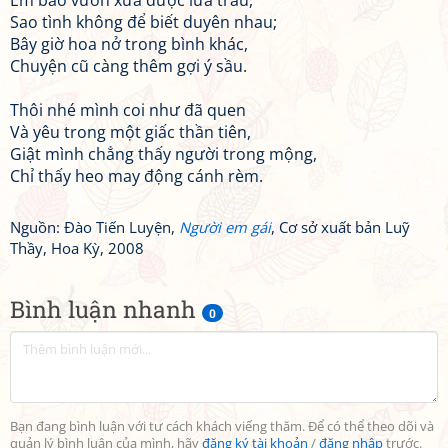
Em bảo vườn xưa được lứa trầu,
Sao tình không để biết duyên nhau;
Bây giờ hoa nở trong bình khác,
Chuyện cũ càng thêm gợi ý sầu.
Thôi nhé mình coi như đã quen
Và yêu trong một giấc thần tiên,
Giật mình chẳng thấy người trong mộng,
Chỉ thấy heo may động cánh rèm.
Nguồn: Đào Tiến Luyện,
Người em gái
, Cơ sở xuất bản Luỹ
Thầy, Hoa Kỳ, 2008
Bình luận nhanh
0
Bạn đang bình luận với tư cách khách viếng thăm. Để có thể theo dõi và
quản lý bình luận của mình, hãy
đăng ký tài khoản
/
đăng nhập
trước.