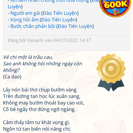
-
Xin làm nhân chứng thời hoa mộng
(
Đào Tiến
Luyện
)
-
Người em gái
(
Đào Tiến Luyện
)
-
Vọng hồi âm
(
Đào Tiến Luyện
)
-
Bước chân phản bội
(
Đào Tiến Luyện
)
Đăng bởi
Vanachi
vào 04/07/2022 14:37
Vẻ chi một lá trầu cau,
Sao anh không hỏi những ngày còn
không?
(Ca dao)
Lấy nón bài thơ chụp bướm vàng
Trên đường tan học lúc xuân sang,
Không may bướm thoát bay cao vút,
Cô bé ngây thơ đứng ngỡ ngàng.
Cảm thấy tâm tư khát vọng gì,
Ngôn từ tan biến nói năng chi;