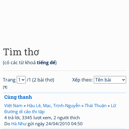
Tìm thơ
(có các từ khoá
tiếng dế
)
Trang
/1 (2 bài thơ)
Xếp theo:
[
1
]
Cùng thanh
Việt Nam
»
Hậu Lê, Mạc, Trịnh-Nguyễn
»
Thái Thuận
»
Lữ
Đường di cảo thi tập
4 trả lời, 3345 lượt xem, 2 người thích
Do
Hà Như
gửi ngày 24/04/2010 04:50