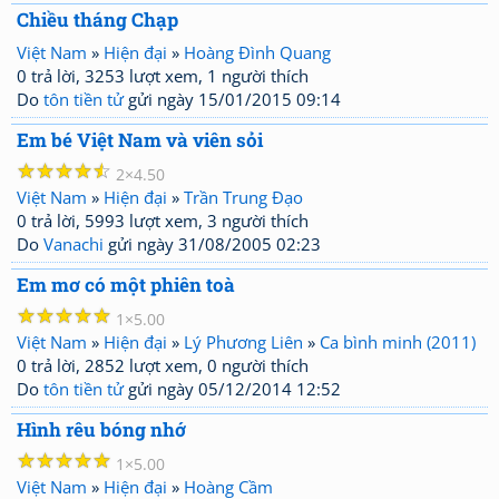
Chiều tháng Chạp
Việt Nam
»
Hiện đại
»
Hoàng Đình Quang
0 trả lời, 3253 lượt xem, 1 người thích
Do
tôn tiền tử
gửi ngày 15/01/2015 09:14
Em bé Việt Nam và viên sỏi
☆
☆
☆
☆
☆
2
4.50
Việt Nam
»
Hiện đại
»
Trần Trung Đạo
0 trả lời, 5993 lượt xem, 3 người thích
Do
Vanachi
gửi ngày 31/08/2005 02:23
Em mơ có một phiên toà
☆
☆
☆
☆
☆
1
5.00
Việt Nam
»
Hiện đại
»
Lý Phương Liên
»
Ca bình minh (2011)
0 trả lời, 2852 lượt xem, 0 người thích
Do
tôn tiền tử
gửi ngày 05/12/2014 12:52
Hình rêu bóng nhớ
☆
☆
☆
☆
☆
1
5.00
Việt Nam
»
Hiện đại
»
Hoàng Cầm