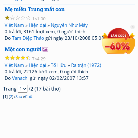
Mẹ miền Trung mất con
☆
☆
☆
☆
☆
1
1.00
Việt Nam
»
Hiện đại
»
Nguyễn Như Mây
0 trả lời, 3161 lượt xem, 0 người thích
Do
Tam Diệp Thảo
gửi ngày 23/10/2008 05:08
Một con người
☆
☆
☆
☆
☆
7
4.29
Việt Nam
»
Hiện đại
»
Tố Hữu
»
Ra trận (1972)
0 trả lời, 22126 lượt xem, 0 người thích
Do
Vanachi
gửi ngày 02/02/2007 13:57
Trang
/2 (17 bài thơ)
[
1
] [
2
] ›
Sau
»
Cuối