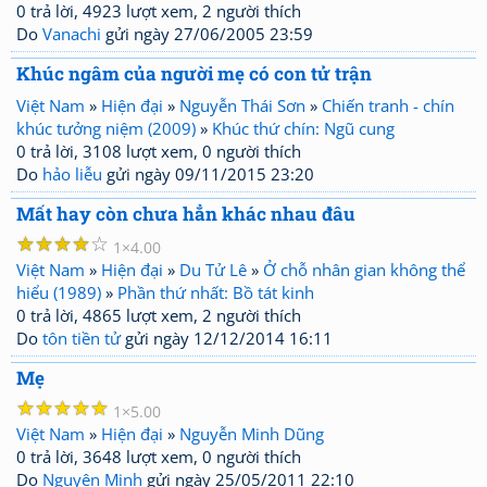
0 trả lời, 4923 lượt xem, 2 người thích
Do
Vanachi
gửi ngày 27/06/2005 23:59
Khúc ngâm của người mẹ có con tử trận
Việt Nam
»
Hiện đại
»
Nguyễn Thái Sơn
»
Chiến tranh - chín
khúc tưởng niệm (2009)
»
Khúc thứ chín: Ngũ cung
0 trả lời, 3108 lượt xem, 0 người thích
Do
hảo liễu
gửi ngày 09/11/2015 23:20
Mất hay còn chưa hẳn khác nhau đâu
☆
☆
☆
☆
☆
1
4.00
Việt Nam
»
Hiện đại
»
Du Tử Lê
»
Ở chỗ nhân gian không thể
hiểu (1989)
»
Phần thứ nhất: Bồ tát kinh
0 trả lời, 4865 lượt xem, 2 người thích
Do
tôn tiền tử
gửi ngày 12/12/2014 16:11
Mẹ
☆
☆
☆
☆
☆
1
5.00
Việt Nam
»
Hiện đại
»
Nguyễn Minh Dũng
0 trả lời, 3648 lượt xem, 0 người thích
Do
Nguyên Minh
gửi ngày 25/05/2011 22:10