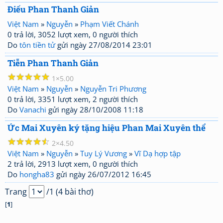
Điếu Phan Thanh Giản
Việt Nam
»
Nguyễn
»
Phạm Viết Chánh
0 trả lời, 3052 lượt xem, 0 người thích
Do
tôn tiền tử
gửi ngày 27/08/2014 23:01
Tiễn Phan Thanh Giản
☆
☆
☆
☆
☆
1
5.00
Việt Nam
»
Nguyễn
»
Nguyễn Tri Phương
0 trả lời, 3351 lượt xem, 2 người thích
Do
Vanachi
gửi ngày 28/10/2008 11:18
Ức Mai Xuyên ký tặng hiệu Phan Mai Xuyên thể
☆
☆
☆
☆
☆
2
4.50
Việt Nam
»
Nguyễn
»
Tuy Lý Vương
»
Vĩ Dạ hợp tập
2 trả lời, 2913 lượt xem, 0 người thích
Do
hongha83
gửi ngày 26/07/2012 16:45
Trang
/1 (4 bài thơ)
[
1
]