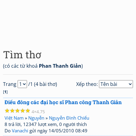
Tìm thơ
(có các từ khoá
Phan Thanh Giản
)
Trang
/1 (4 bài thơ)
Xếp theo:
[
1
]
Điếu đông các đại học sĩ Phan công Thanh Giản
☆
☆
☆
☆
☆
4
4.75
Việt Nam
»
Nguyễn
»
Nguyễn Đình Chiểu
8 trả lời, 12347 lượt xem, 0 người thích
Do
Vanachi
gửi ngày 14/05/2010 08:49