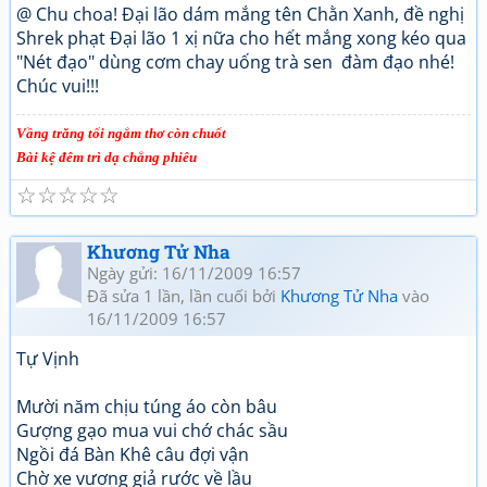
@ Chu choa! Đại lão dám mắng tên Chằn Xanh, đề nghị
Shrek phạt Đại lão 1 xị nữa cho hết mắng xong kéo qua
"Nét đạo" dùng cơm chay uống trà sen đàm đạo nhé!
Chúc vui!!!
Vầng trăng tối ngắm thơ còn chuốt
Bài kệ đêm trì dạ chẳng phiêu
☆
☆
☆
☆
☆
Khương Tử Nha
Ngày gửi: 16/11/2009 16:57
Đã sửa 1 lần, lần cuối bởi
Khương Tử Nha
vào
16/11/2009 16:57
Tự Vịnh
Mười năm chịu túng áo còn bâu
Gượng gạo mua vui chớ chác sầu
Ngồi đá Bàn Khê câu đợi vận
Chờ xe vương giả rước về lầu