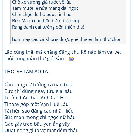
Chờ xe vương giả rước về lầu
Tám mươi lẻ nửa mang đai ngọc
Chín chục dư ba buộc ấn hầu
Bến Mạnh chư hầu trăm trấn họp
Rạng danh đại tướng đến thiên thu!
hôm nay câu cá không được ghé thivien làm thơ chơi!
Lão cũng thế, mà chẳng đặng chú Rô nào làm vài ve,
thôi cũng mần thơ giải sầu ...
THÔI VỀ TẮM AO TA...
Cần rung cứ tưởng cá nào bâu
Bức chí dùng ngay tửu giải sầu
Tí tởn đưa chân Anh Các Hội
Ti toay góp mặt Vạn Huê Lầu
Tài hèn sao đặng cao nhân liếc
Sức mọn mong chi ngọc nữ hầu
Gác gậy treo bầu yên ắng vậy
Quạt nồng giúp vợ mát đêm thâu