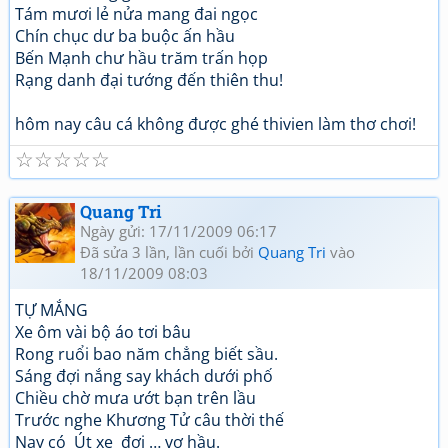
Tám mươi lẻ nửa mang đai ngọc
Chín chục dư ba buộc ấn hầu
Bến Mạnh chư hầu trăm trấn họp
Rạng danh đại tướng đến thiên thu!
hôm nay câu cá không được ghé thivien làm thơ chơi!
☆
☆
☆
☆
☆
Quang Tri
Ngày gửi: 17/11/2009 06:17
Đã sửa 3 lần, lần cuối bởi
Quang Tri
vào
18/11/2009 08:03
TỰ MẮNG
Xe ôm vài bộ áo tơi bâu
Rong ruổi bao năm chẳng biết sầu.
Sáng đợi nắng say khách dưới phố
Chiều chờ mưa ướt bạn trên lầu
Trước nghe Khương Tử câu thời thế
Nay có Út xe đợi … vợ hầu.