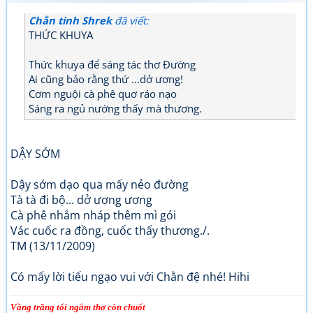
Chằn tinh Shrek
đã viết:
THỨC KHUYA
Thức khuya để sáng tác thơ Đường
Ai cũng bảo rằng thứ ...dở ương!
Cơm nguội cà phê quơ ráo nạo
Sáng ra ngủ nướng thấy mà thương.
DẬY SỚM
Dậy sớm dạo qua mấy nẻo đường
Tà tà đi bộ... dở ương ương
Cà phê nhắm nháp thêm mì gói
Vác cuốc ra đồng, cuốc thấy thương./.
TM (13/11/2009)
Có mấy lời tiếu ngạo vui với Chằn đệ nhé! Hihi
Vầng trăng tối ngắm thơ còn chuốt