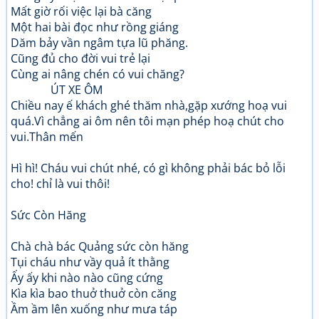
Mất giờ rối việc lại bà căng
Một hai bài đọc như rồng giáng
Dăm bảy vần ngâm tựa lũ phăng.
Cũng đủ cho đời vui trẻ lại
Cùng ai nâng chén có vui chăng?
ÚT XE ÔM
Chiều nay ế khách ghé thăm nhà,gặp xướng hoạ vui
quá.Vì chẳng ai ôm nên tôi mạn phép hoạ chút cho
vui.Thân mến
Hì hì! Cháu vui chút nhé, có gì không phải bác bỏ lỗi
cho! chỉ là vui thôi!
Sức Còn Hăng
Chà chà bác Quảng sức còn hăng
Tụi cháu như vầy quả ít thằng
Ấy ấy khi nào nào cũng cứng
Kìa kìa bao thuở thuở còn căng
Ầm ầm lên xuống như mưa táp