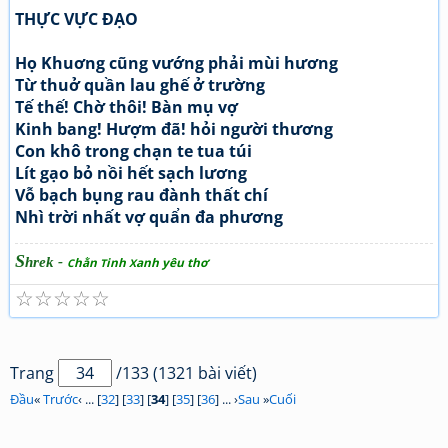
THỰC VỰC ĐẠO
Họ Khuơng cũng vướng phải mùi hương
Từ thuở quần lau ghế ở trường
Tế thế! Chờ thôi! Bàn mụ vợ
Kinh bang! Hượm đã! hỏi người thương
Con khô trong chạn te tua túi
Lít gạo bỏ nồi hết sạch lương
Vỗ bạch bụng rau đành thất chí
Nhì trời nhất vợ quẩn đa phương
S
hrek -
hằn
inh
anh yêu thơ
C
T
X
☆
☆
☆
☆
☆
Trang
/133 (1321 bài viết)
Đầu
«
Trước
‹ ... [
32
] [
33
] [
34
] [
35
] [
36
] ... ›
Sau
»
Cuối