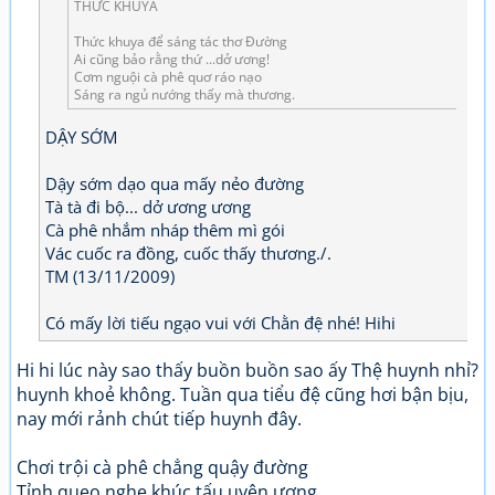
THỨC KHUYA
Thức khuya để sáng tác thơ Đường
Ai cũng bảo rằng thứ ...dở ương!
Cơm nguội cà phê quơ ráo nạo
Sáng ra ngủ nướng thấy mà thương.
DẬY SỚM
Dậy sớm dạo qua mấy nẻo đường
Tà tà đi bộ... dở ương ương
Cà phê nhắm nháp thêm mì gói
Vác cuốc ra đồng, cuốc thấy thương./.
TM (13/11/2009)
Có mấy lời tiếu ngạo vui với Chằn đệ nhé! Hihi
Hi hi lúc này sao thấy buồn buồn sao ấy Thệ huynh nhỉ?
huynh khoẻ không. Tuần qua tiểu đệ cũng hơi bận bịu,
nay mới rảnh chút tiếp huynh đây.
Chơi trội cà phê chẳng quậy đường
Tỉnh queo nghe khúc tấu uyên ương