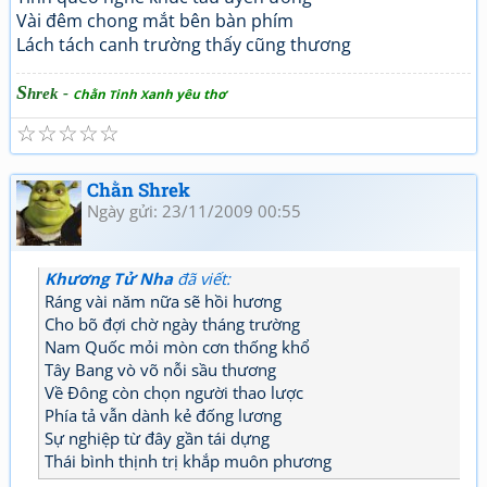
Vài đêm chong mắt bên bàn phím
Lách tách canh trường thấy cũng thương
S
hrek -
hằn
inh
anh yêu thơ
C
T
X
☆
☆
☆
☆
☆
Chằn Shrek
Ngày gửi: 23/11/2009 00:55
Khương Tử Nha
đã viết:
Ráng vài năm nữa sẽ hồi hương
Cho bõ đợi chờ ngày tháng trường
Nam Quốc mỏi mòn cơn thống khổ
Tây Bang vò võ nỗi sầu thương
Về Đông còn chọn người thao lược
Phía tả vẫn dành kẻ đống lương
Sự nghiệp từ đây gần tái dựng
Thái bình thịnh trị khắp muôn phương