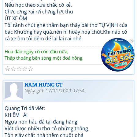
Nếu học theo xưa chắc có kẻ.
Ch?c c?ng ?ai r?i ch?ng h?t thu
ÚT XE ÔM
Tối rảnh chút ghé thăm bạn thấy bài thơ TỰ VỊNH của
bác Khương hay quá,nên hí hoáy hoạ chút.Khi nào có
cá xe ôm tôi đêm đế lại lai rai nhé.
Hoa đào ngày cũ còn đâu nữa,
Thấp thoáng bên song một đoá hồng.
☆
☆
☆
☆
☆
NAM HƯNG CT
Ngày gửi: 17/11/2009 07:54
Quang Tri đã viết:
KHIÊM ÁI
Ngựa non háu đá tại đang hăng!
Viết được nhiều thơ có những thằng.
Tốn giấy chật nhà thêm chuột phá