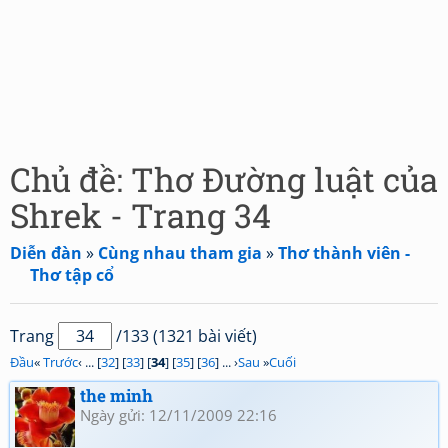
Chủ đề: Thơ Đường luật của
Shrek - Trang 34
Diễn đàn
»
Cùng nhau tham gia
»
Thơ thành viên -
Thơ tập cổ
Trang
/133 (1321 bài viết)
Đầu
«
Trước
‹ ... [
32
] [
33
] [
34
] [
35
] [
36
] ... ›
Sau
»
Cuối
the minh
Ngày gửi: 12/11/2009 22:16