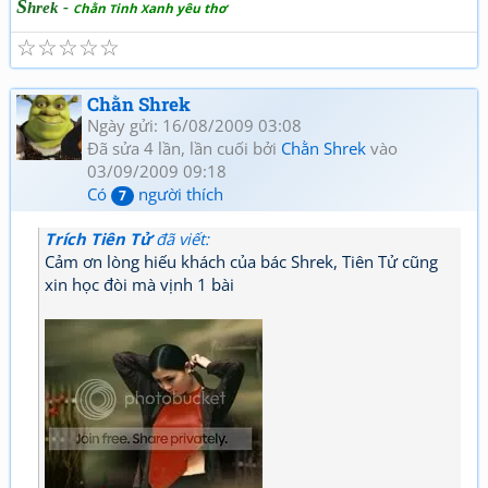
S
hrek -
hằn
inh
anh yêu thơ
C
T
X
☆
☆
☆
☆
☆
Chằn Shrek
Ngày gửi: 16/08/2009 03:08
Đã sửa 4 lần, lần cuối bởi
Chằn Shrek
vào
03/09/2009 09:18
Có
người thích
7
Trích Tiên Tử
đã viết:
Cảm ơn lòng hiếu khách của bác Shrek, Tiên Tử cũng
xin học đòi mà vịnh 1 bài