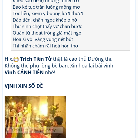
Khéo sao để lộ những "thiên cơ"
Bao kẻ tục trần luống mộng mơ
Tóc liễu, xiêm y buông lướt thướt
Đào tiên, chân ngọc khép ơ hờ
Thư sinh chợt thấy vờ chân bước
Quân tử thoạt trông giả mặt ngơ
Hoạ sĩ vội vàng vung nét bút
Thi nhân chậm rãi hoá hồn thơ
Hix.
Trích Tiên Tử
thật là cao thủ Đường thi.
Không thể phụ lòng bè bạn. Xin hoạ lại bài vịnh:
Vinh CẢNH TIÊN
nhé!
VỊNH XIN SỐ ĐỀ