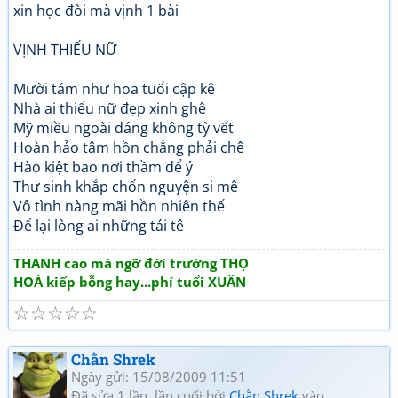
xin học đòi mà vịnh 1 bài
VỊNH THIẾU NỮ
Mười tám như hoa tuổi cập kê
Nhà ai thiếu nữ đẹp xinh ghê
Mỹ miều ngoài dáng không tỳ vết
Hoàn hảo tâm hồn chẳng phải chê
Hào kiệt bao nơi thầm để ý
Thư sinh khắp chốn nguyện si mê
Vô tình nàng mãi hồn nhiên thế
Để lại lòng ai những tái tê
THANH cao mà ngỡ đời trường THỌ
HOÁ kiếp bỗng hay...phí tuổi XUÂN
☆
☆
☆
☆
☆
Chằn Shrek
Ngày gửi: 15/08/2009 11:51
Đã sửa 1 lần, lần cuối bởi
Chằn Shrek
vào