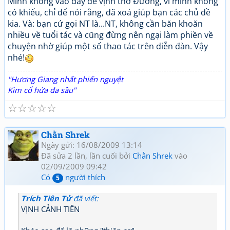
Mình không vào đây để vịnh thơ Đường, vì mình không
có khiếu, chỉ để nói rằng, đã xoá giúp bạn các chủ đề
kia. Và: bạn cứ gọi NT là...NT, không cần băn khoăn
nhiều về tuổi tác và cũng đừng nên ngại làm phiền về
chuyện nhờ giúp một số thao tác trên diễn đàn. Vậy
nhé!
"Hương Giang nhất phiến nguyệt
Kim cổ hứa đa sầu"
☆
☆
☆
☆
☆
Chằn Shrek
Ngày gửi: 16/08/2009 13:14
Đã sửa 2 lần, lần cuối bởi
Chằn Shrek
vào
02/09/2009 09:42
Có
người thích
5
Trích Tiên Tử
đã viết:
VỊNH CẢNH TIÊN