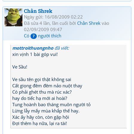
Chằn Shrek
Ngày gửi: 16/08/2009 02:22
Đã sửa 4 lần, lần cuối bởi
Chằn Shrek
vào
02/09/2009 09:47
Có
người thích
7
mottroithuongnho
đã viết:
xin vịnh 1 bài góp vui!
Ve Sầu!
Ve sầu tên gọi thật không sai
Cất giọng đêm đêm nảo nuột thay
Có phải ghét thu mà rúc xác?
hay do tiếc hạ mới ai hoài?
Tung hoành bao tháng muôn người tỏ
Lừng lẫy mấy mùa khắp thế hay.
Xác ấy hãy còn, còn gặp hội
Đợi thêm hạ nữa, lại ra tài!