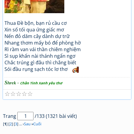
Thua Đề bộn, bạn rủ cầu cơ
Xin số tối qua ứng giấc mơ
Nến đỏ dăm cây dành dự trữ
Nhang thơm mấy bó để phòng hờ
Rì rầm van vái thần chiêm nghiệm
Sì sụp khấn nài thánh ngẩn ngơ
Chắc trúng gì đâu thì chẳng biết
Sói đầu rụng sạch tóc lơ thơ
S
hrek -
hằn
inh
anh yêu thơ
C
T
X
☆
☆
☆
☆
☆
Trang
/133 (1321 bài viết)
[
1
] [
2
] [
3
] ... ›
Sau
»
Cuối