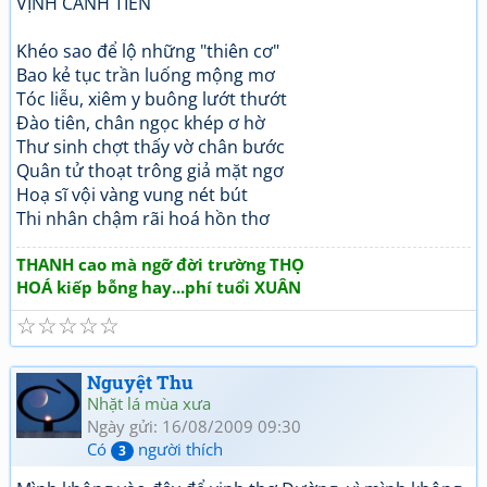
VỊNH CẢNH TIÊN
Khéo sao để lộ những "thiên cơ"
Bao kẻ tục trần luống mộng mơ
Tóc liễu, xiêm y buông lướt thướt
Đào tiên, chân ngọc khép ơ hờ
Thư sinh chợt thấy vờ chân bước
Quân tử thoạt trông giả mặt ngơ
Hoạ sĩ vội vàng vung nét bút
Thi nhân chậm rãi hoá hồn thơ
THANH cao mà ngỡ đời trường THỌ
HOÁ kiếp bỗng hay...phí tuổi XUÂN
☆
☆
☆
☆
☆
Nguyệt Thu
Nhặt lá mùa xưa
Ngày gửi: 16/08/2009 09:30
Có
người thích
3