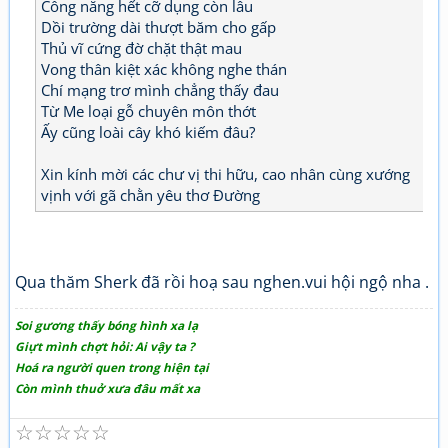
Công năng hết cỡ dụng còn lâu
Dồi trường dài thượt băm cho gấp
Thủ vĩ cứng đờ chặt thật mau
Vong thân kiệt xác không nghe thán
Chí mạng trơ mình chẳng thấy đau
Từ Me loại gỗ chuyên môn thớt
Ấy cũng loài cây khó kiếm đâu?
Xin kính mời các chư vị thi hữu, cao nhân cùng xướng
vịnh với gã chằn yêu thơ Đường
Qua thăm Sherk đã rồi hoạ sau nghen.vui hội ngộ nha .
Soi gương thấy bóng hình xa lạ
Giựt mình chợt hỏi: Ai vậy ta ?
Hoá ra người quen trong hiện tại
Còn mình thuở xưa đâu mất xa
☆
☆
☆
☆
☆