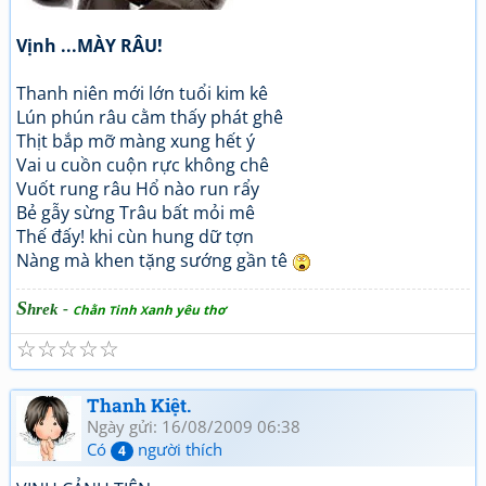
Vịnh ...MÀY RÂU!
Thanh niên mới lớn tuổi kim kê
Lún phún râu cằm thấy phát ghê
Thịt bắp mỡ màng xung hết ý
Vai u cuồn cuộn rực không chê
Vuốt rung râu Hổ nào run rẩy
Bẻ gẫy sừng Trâu bất mỏi mê
Thế đấy! khi cùn hung dữ tợn
Nàng mà khen tặng sướng gần tê
S
hrek -
hằn
inh
anh yêu thơ
C
T
X
☆
☆
☆
☆
☆
Thanh Kiệt.
Ngày gửi: 16/08/2009 06:38
Có
người thích
4