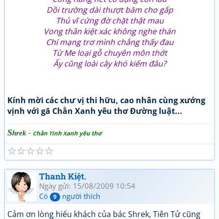
Dồi trường dài thượt băm cho gấp
Thủ vĩ cứng đờ chặt thật mau
Vong thân kiệt xác không nghe thán
Chí mạng trơ mình chẳng thấy đau
Từ Me loại gỗ chuyên môn thớt
Ấy cũng loài cây khó kiếm đâu?
Kính mời các chư vị thi hữu, cao nhân cùng xướng
vịnh với gã Chằn Xanh yêu thơ Đường luật...
S
hrek -
hằn
inh
anh yêu thơ
C
T
X
☆
☆
☆
☆
☆
Thanh Kiệt.
Ngày gửi: 15/08/2009 10:54
Có
người thích
9
Cảm ơn lòng hiếu khách của bác Shrek, Tiên Tử cũng