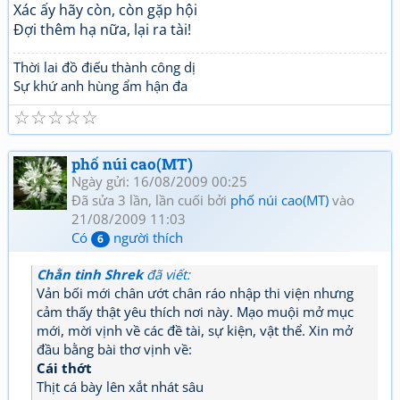
Xác ấy hãy còn, còn gặp hội
Đợi thêm hạ nữa, lại ra tài!
Thời lai đồ điếu thành công dị
Sự khứ anh hùng ẩm hận đa
☆
☆
☆
☆
☆
phố núi cao(MT)
Ngày gửi: 16/08/2009 00:25
Đã sửa 3 lần, lần cuối bởi
phố núi cao(MT)
vào
21/08/2009 11:03
Có
người thích
6
Chằn tinh Shrek
đã viết:
Vản bối mới chân ướt chân ráo nhập thi viện nhưng
cảm thấy thật yêu thích nơi này. Mạo muội mở mục
mới, mời vịnh về các đề tài, sự kiện, vật thể. Xin mở
đầu bằng bài thơ vịnh về:
Cái thớt
Thịt cá bày lên xắt nhát sâu