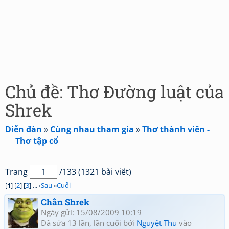
Chủ đề: Thơ Đường luật của
Shrek
Diễn đàn
»
Cùng nhau tham gia
»
Thơ thành viên -
Thơ tập cổ
Trang
/133 (1321 bài viết)
[
1
] [
2
] [
3
] ... ›
Sau
»
Cuối
Chằn Shrek
Ngày gửi: 15/08/2009 10:19
Đã sửa 13 lần, lần cuối bởi
Nguyệt Thu
vào