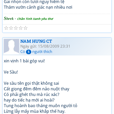
Gai nhọn còn tươi nguy hiểm tệ
Thăm vườn cảnh giác nạn nhiều nơi
S
hrek -
hằn
inh
anh yêu thơ
C
T
X
☆
☆
☆
☆
☆
NAM HƯNG CT
Ngày gửi: 15/08/2009 23:31
Có
người thích
5
xin vịnh 1 bài góp vui!
Ve Sầu!
Ve sầu tên gọi thật không sai
Cất giọng đêm đêm nảo nuột thay
Có phải ghét thu mà rúc xác?
hay do tiếc hạ mới ai hoài?
Tung hoành bao tháng muôn người tỏ
Lừng lẫy mấy mùa khắp thế hay.