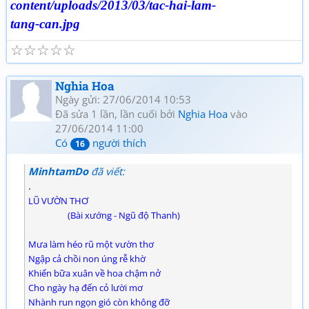
☆
☆
☆
☆
☆
Nghia Hoa
Ngày gửi: 27/06/2014 10:53
Đã sửa 1 lần, lần cuối bởi
Nghia Hoa
vào
27/06/2014 11:00
Có
người thích
16
MinhtamDo
đã viết:
.
LŨ VƯỜN THƠ
(Bài xướng - Ngũ độ Thanh)
Mưa làm héo rũ một vườn thơ
Ngập cả chồi non úng rễ khờ
Khiến bữa xuân về hoa chậm nở
Cho ngày hạ đến cỏ lười mơ
Nhành run ngọn gió còn không đỡ