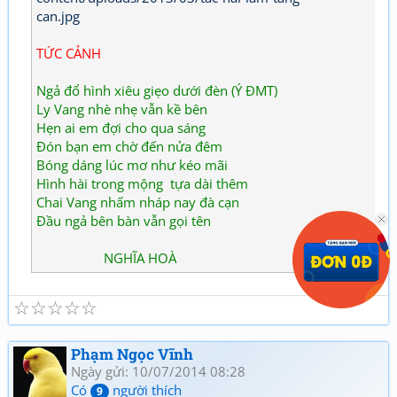
TỨC CẢNH
Ngả đổ hình xiêu giẹo dưới đèn (Ý ĐMT)
Ly Vang nhè nhẹ vẫn kề bên
Hẹn ai em đợi cho qua sáng
Đón bạn em chờ đến nửa đêm
Bóng dáng lúc mơ như kéo mãi
Hình hài trong mộng tựa dài thêm
Chai Vang nhấm nháp nay đà cạn
Đầu ngả bên bàn vẫn gọi tên
NGHĨA HOÀ
☆
☆
☆
☆
☆
Phạm Ngọc Vĩnh
Ngày gửi: 10/07/2014 08:28
Có
người thích
9