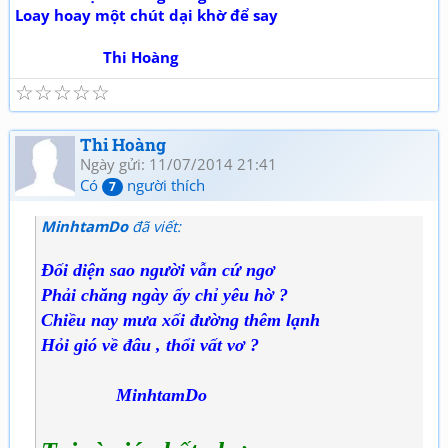
Loay hoay một chút dại khờ để say
Thi Hoàng
☆
☆
☆
☆
☆
Thi Hoàng
Ngày gửi: 11/07/2014 21:41
Có
người thích
7
MinhtamDo
đã viết:
Đối diện sao người vẫn cứ ngơ
Phải chăng ngày ấy chỉ yêu hờ ?
Chiều nay mưa xối đường thêm lạnh
Hỏi gió về đâu , thổi vất vơ ?
MinhtamDo