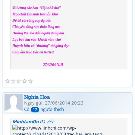
Vui cùng các bạn “Hội nhà thơ”
Một chút tâm tình bởi nỗi khờ
Để bõ cất công say dạ ước
Cho yên dáng sức thỏa lòng mơ
Đường thi tỏa đến người đang đợi
Lục bát lan vào khách vẫn chờ
Huynh hữu có “thương” thì gắng đọc
Câu vần trúc trắc cứ trơ trơ.
27/6/204 N.H
☆
☆
☆
☆
☆
Nghia Hoa
Ngày gửi: 27/06/2014 20:23
Có
người thích
17
MinhtamDo
đã viết: