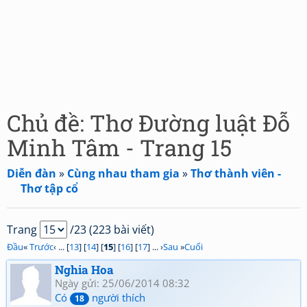
Chủ đề: Thơ Đường luật Đỗ
Minh Tâm - Trang 15
Diễn đàn
»
Cùng nhau tham gia
»
Thơ thành viên -
Thơ tập cổ
Trang
/23 (223 bài viết)
Đầu
«
Trước
‹ ... [
13
] [
14
] [
15
] [
16
] [
17
] ... ›
Sau
»
Cuối
Nghia Hoa
Ngày gửi: 25/06/2014 08:32
Có
người thích
18