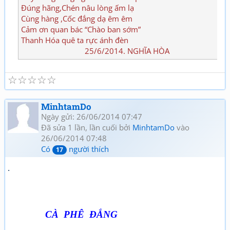
Đúng hãng,Chén nâu lòng ấm lạ
Cùng hàng ,Cốc đắng dạ êm êm
Cảm ơn quan bác “Chào ban sớm”
Thanh Hóa quê ta rực ánh đèn
25/6/2014. NGHĨA HÒA
☆
☆
☆
☆
☆
MinhtamDo
Ngày gửi: 26/06/2014 07:47
Đã sửa 1 lần, lần cuối bởi
MinhtamDo
vào
26/06/2014 07:48
Có
người thích
17
.
CÀ PHÊ ĐẮNG