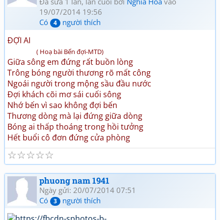
Đã sửa 1 lần, lần cuối bởi
Nghia Hoa
vào
19/07/2014 19:56
Có
người thích
4
ĐỢI AI
( Hoạ bài Bến đợi-MTD)
Giữa sông em đứng rất buồn lòng
Trông bóng người thương rõ mất công
Ngoái người trong mộng sầu đầu nước
Đợi khách cõi mơ sái cuối sông
Nhớ bến vì sao không đợi bến
Thương dòng mà lại đứng giữa dòng
Bóng ai thấp thoáng trong hồi tưởng
Hết buổi cô đơn đứng cửa phòng
☆
☆
☆
☆
☆
phuong nam 1941
Ngày gửi: 20/07/2014 07:51
Có
người thích
3