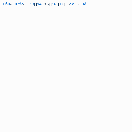
Đầu
«
Trước
‹ ... [
13
] [
14
] [
15
] [
16
] [
17
] ... ›
Sau
»
Cuối