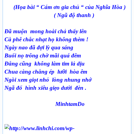
(Họa bài “ Cám ơn gia chủ “ của Nghĩa Hòa )
( Ngũ độ thanh )
Đã muộn mong hoài chả thấy lên
Cà phê chắc nhạt họ không thèm !
Ngày nao đã đợi lỳ qua sáng
Buổi nọ trông chờ mãi quá đêm
Đắng cũng không làm tim lả dịu
Chua càng chẳng ép lưỡi hòa êm
Ngồi xem giọt nhỏ lòng nhung nhớ
Ngã đổ hình xiêu giẹo dưới đèn .
MinhtamDo