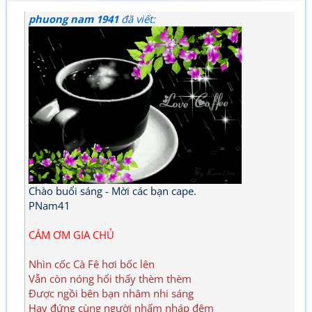
phuong nam 1941
đã viết:
Chào buổi sáng - Mời các bạn cape.
PNam41
CÁM ƠM GIA CHỦ
Nhìn cốc Cà Fê hơi bốc lên
Vẫn còn nóng hổi thấy thèm thèm
Được ngồi bên bạn nhâm nhi sáng
Hay đứng cùng người nhấm nháp đêm