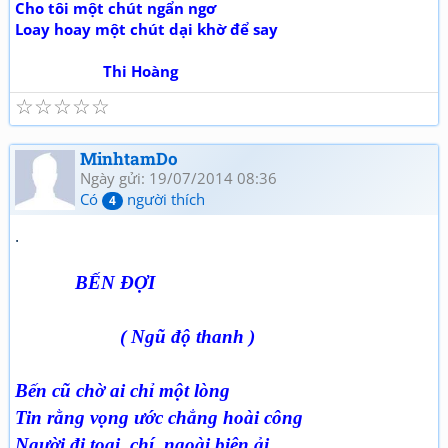
Cho tôi một chút ngẩn ngơ
Loay hoay một chút dại khờ để say
Thi Hoàng
☆
☆
☆
☆
☆
MinhtamDo
Ngày gửi: 19/07/2014 08:36
Có
người thích
4
.
BẾN ĐỢI
( Ngũ độ thanh )
Bến cũ chờ ai chỉ một lòng
Tin rằng vọng ước chẳng hoài công
Người đi toại chí ngoài biên ải