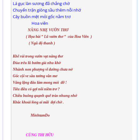
Lá gục làn sương đã chẳng chờ
Chuyển trận giông sầu thêm nỗi nhớ
Cây buồn mệt mỏi gốc nằm trơ
Hoa viên
NẮNG NHẸ VƯỜN THƠ
( Họa bài “ Lũ vườn thơ “ của Hoa Viên )
( Ngũ độ thanh )
Khẽ rải trong vườn vạt nắng thơ
Đùa trêu lũ bướm giả nhu khờ
Nhành non phượng vĩ dường chưa nở
Gốc cội ve sầu tưởng vẫn mơ
Vắng lặng đâu làm mong mỏi đỡ !
Tiêu điều có gợi nỗi niềm trơ ?
Chiều buông quạnh quẽ trào nhung nhớ
Khắc khoải lòng ai mãi đợi chờ .
MinhtamDo
CÙNG THI HỮU