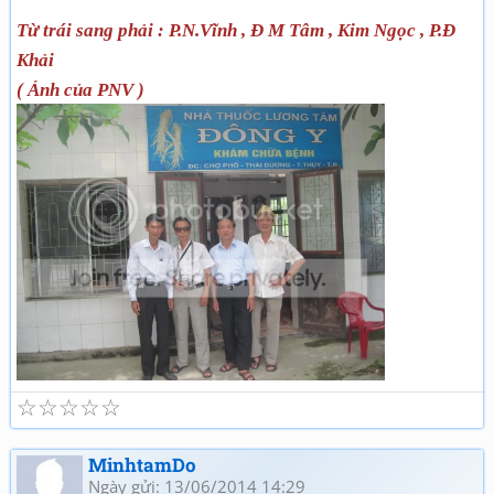
Từ trái sang phải : P.N.Vĩnh , Đ M Tâm , Kim Ngọc , P.Đ
Khải
( Ảnh của PNV )
☆
☆
☆
☆
☆
MinhtamDo
Ngày gửi: 13/06/2014 14:29