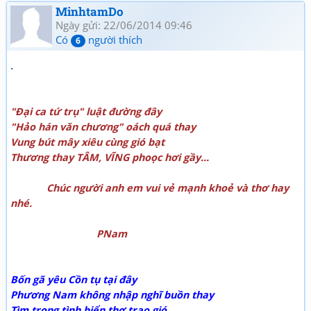
MinhtamDo
Ngày gửi: 22/06/2014 09:46
Có
người thích
6
.
"Đại ca tứ trụ" luật đường đây
"Hảo hán văn chương" oách quá thay
Vung bút mây xiêu cùng gió bạt
Thương thay TÂM, VĨNG phoọc hơi gầy...
Chúc người anh em vui vẻ mạnh khoẻ và thơ hay
nhé.
PNam
Bốn gã yêu Cồn tụ tại đây
Phương Nam không nhập nghĩ buồn thay
Tìm trong tình biển thơ trao gió