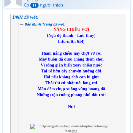
Có
người thích
11
DNH
đã viết:
Bảo Minh Trang
đã viết:
NẮNG CHIỀU VƠI
(Ngũ độ thanh - Lưu thủy)
(ntd-mltn 614)
Thảm nắng chiều nay chợt vỡ rời
Mây buồn dã dượi chẳng thèm chơi
Vì sông giận biển xoay chiều nước
Tại rễ hờn cây chuyển hướng đời
Hỏi nếu không chờ cơn lũ giựt
Thôi thì cứ nhặt nỗi lòng rơi
Màn đêm chụp xuống vùng hoang dã
Những trận cuồng phong phủ đất trời
Ntd