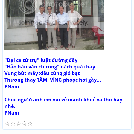
"Đại ca tứ trụ" luật đường đây
"Hảo hán văn chương" oách quá thay
Vung bút mây xiêu cùng gió bạt
Thương thay TÂM, VĨNG phoọc hơi gầy...
PNam
Chúc người anh em vui vẻ mạnh khoẻ và thơ hay
nhé.
PNam
☆
☆
☆
☆
☆