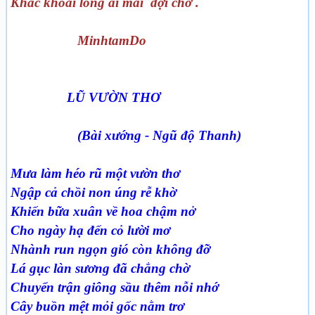
Khắc khoải lòng ai mãi đợi chờ .
MinhtamDo
LŨ VƯỜN THƠ
(Bài xướng - Ngũ độ Thanh)
Mưa làm héo rũ một vườn thơ
Ngập cả chồi non úng rễ khờ
Khiến bữa xuân về hoa chậm nở
Cho ngày hạ đến cỏ lười mơ
Nhành run ngọn gió còn không đỡ
Lá gục làn sương đã chẳng chờ
Chuyển trận giông sầu thêm nỗi nhớ
Cây buồn mệt mỏi gốc nằm trơ