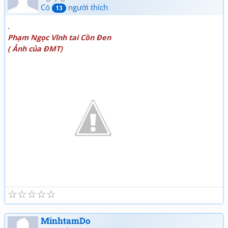
Có
người thích
13
.
Phạm Ngọc Vĩnh tai Cồn Đen
( Ảnh của ĐMT)
☆
☆
☆
☆
☆
MinhtamDo