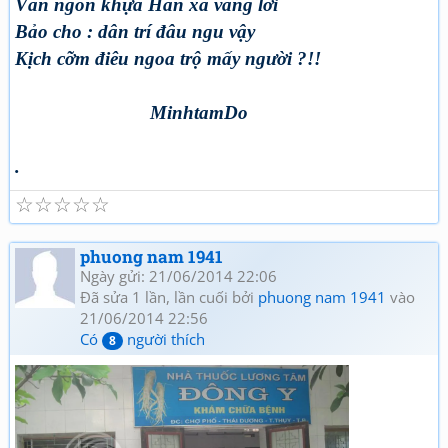
Văn ngôn khựa Hán xả văng lời
Bảo cho : dân trí đâu ngu vậy
Kịch cỡm điêu ngoa trộ mấy người ?!!
MinhtamDo
.
☆
☆
☆
☆
☆
phuong nam 1941
Ngày gửi: 21/06/2014 22:06
Đã sửa 1 lần, lần cuối bởi
phuong nam 1941
vào
21/06/2014 22:56
Có
người thích
8