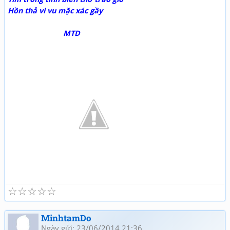
Hồn thả vi vu mặc xác gầy
MTD
☆
☆
☆
☆
☆
MinhtamDo
Ngày gửi: 23/06/2014 21:36