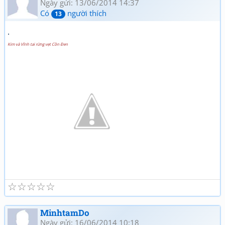
Ngày gửi: 13/06/2014 14:37
Có
người thích
13
.
Kim và Vĩnh tai rừng vẹt Cồn Đen
☆
☆
☆
☆
☆
MinhtamDo
Ngày gửi: 16/06/2014 10:18