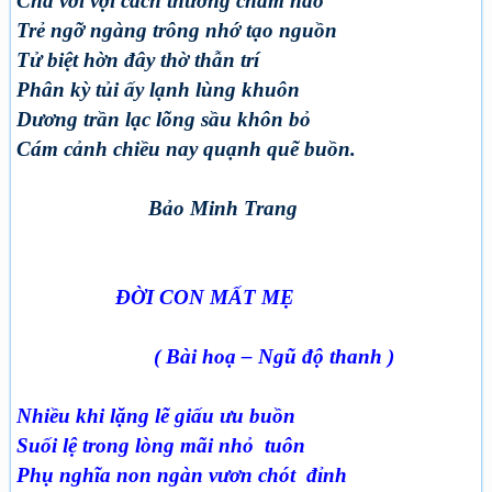
Cha vời vợi cách thương chằm não
Trẻ ngỡ ngàng trông nhớ tạo nguồn
Tử biệt hờn đây thờ thẫn trí
Phân kỳ tủi ấy lạnh lùng khuôn
Dương trần lạc lõng sầu khôn bỏ
Cám cảnh chiều nay quạnh quẽ buồn.
Bảo Minh Trang
ĐỜI CON MẤT MẸ
( Bài hoạ – Ngũ độ thanh )
Nhiều khi lặng lẽ giấu ưu buồn
Suối lệ trong lòng mãi nhỏ tuôn
Phụ nghĩa non ngàn vươn chót đỉnh