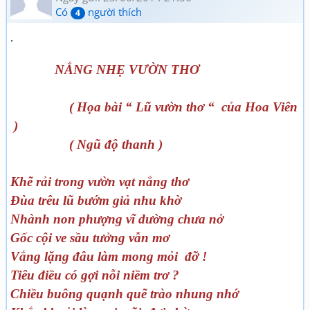
Có
người thích
4
.
NẮNG NHẸ VƯỜN THƠ
( Họa bài “ Lũ vườn thơ “ của Hoa Viên
)
( Ngũ độ thanh )
Khẽ rải trong vườn vạt nắng thơ
Đùa trêu lũ bướm giả nhu khờ
Nhành non phượng vĩ dường chưa nở
Gốc cội ve sầu tưởng vẫn mơ
Vắng lặng đâu làm mong mỏi đỡ !
Tiêu điều có gợi nỗi niềm trơ ?
Chiều buông quạnh quẽ trào nhung nhớ