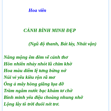
Hoa viên
CẢNH BÌNH MINH ĐẸP
(Ngũ độ thanh, Bát láy, Nhất vận)
Nắng mộng êm đềm vẽ cảnh thơ
Hồn nhiên nhảy nhót lũ chim khờ
Hoa màu diễm lệ tưng bừng nở
Núi vẻ yêu kiều rộn rã mơ
Óng ả mây hồng giăng lụa đỡ
Trầm ngâm nước bạc khảm tơ chờ
Bình minh yểu điệu choàng nhung nhớ
Lộng lẫy tô trời đuổi nét trơ.