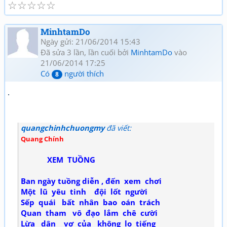
☆
☆
☆
☆
☆
MinhtamDo
Ngày gửi: 21/06/2014 15:43
Đã sửa 3 lần, lần cuối bởi
MinhtamDo
vào
21/06/2014 17:25
Có
người thích
8
.
quangchinhchuongmy
đã viết:
Quang Chính
XEM TUỒNG
Ban ngày tuồng diễn , đến xem chơi
Một lũ yêu tinh đội lốt người
Sếp quái bất nhân bao oán trách
Quan tham vô đạo lắm chê cười
Lừa dân vơ của không lo tiếng