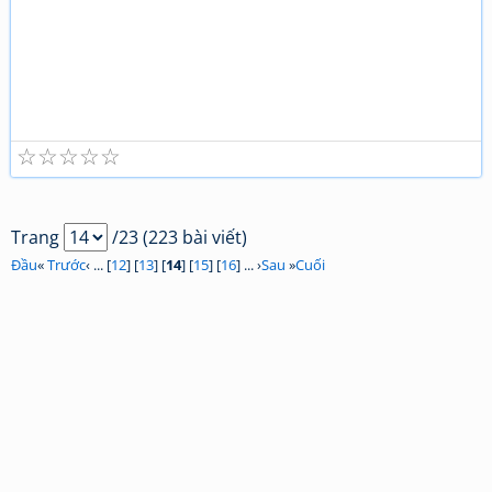
☆
☆
☆
☆
☆
Trang
/23 (223 bài viết)
Đầu
«
Trước
‹ ... [
12
] [
13
] [
14
] [
15
] [
16
] ... ›
Sau
»
Cuối