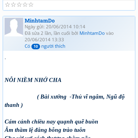
☆
☆
☆
☆
☆
MinhtamDo
Ngày gửi: 20/06/2014 10:14
Đã sửa 2 lần, lần cuối bởi
MinhtamDo
vào
20/06/2014 13:33
Có
người thích
10
.
NỖI NIỀM NHỚ CHA
( Bài xướng -Thủ vĩ ngâm, Ngũ độ
thanh )
Cám cảnh chiều nay quạnh quẽ buồn
Âm thầm lệ đắng bỗng trào tuôn