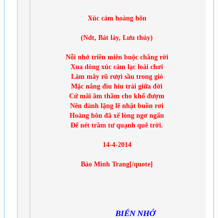
Xúc cảm hoàng hôn
(Ndt, Bát láy, Lưu thủy)
Nỗi nhớ triền miên buộc chẳng rời
Xua dòng xúc cảm lạc loài chơi
Làm mây rũ rượi sầu trong gió
Mặc nắng đìu hiu trải giữa đời
Cứ mãi âm thầm cho khổ đượm
Nên đành lặng lẽ nhặt buồn rơi
Hoàng hôn đã xế lòng ngơ ngẩn
Để nét trầm tư quạnh quẽ trời.
14-4-2014
Bảo Minh Trang[/quote]
BIỂN NHỚ