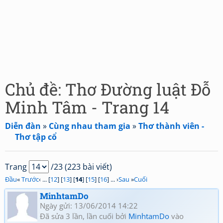
Chủ đề: Thơ Đường luật Đỗ
Minh Tâm - Trang 14
Diễn đàn
»
Cùng nhau tham gia
»
Thơ thành viên -
Thơ tập cổ
Trang
/23 (223 bài viết)
Đầu
«
Trước
‹ ... [
12
] [
13
] [
14
] [
15
] [
16
] ... ›
Sau
»
Cuối
MinhtamDo
Ngày gửi: 13/06/2014 14:22
Đã sửa 3 lần, lần cuối bởi
MinhtamDo
vào