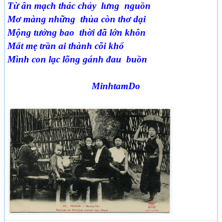
Từ ân mạch thác chảy lưng nguồn
Mơ màng những thủa còn thơ dại
Mộng tưởng bao thời đã lớn khôn
Mất mẹ trần ai thành cõi khổ
Mình con lạc lõng gánh đau buồn
MinhtamDo