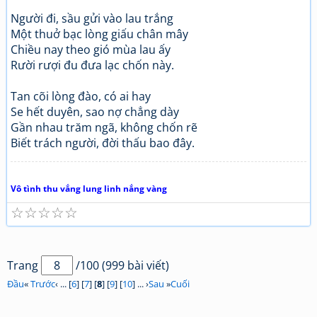
Người đi, sầu gửi vào lau trắng
Một thuở bạc lòng giấu chân mây
Chiều nay theo gió mùa lau ấy
Rười rượi đu đưa lạc chốn này.
Tan cõi lòng đào, có ai hay
Se hết duyên, sao nợ chẳng dày
Gần nhau trăm ngã, không chốn rẽ
Biết trách người, đời thấu bao đây.
Vô tình thu vắng lung linh nắng vàng
☆
☆
☆
☆
☆
Trang
/100 (999 bài viết)
Đầu
«
Trước
‹ ... [
6
] [
7
] [
8
] [
9
] [
10
] ... ›
Sau
»
Cuối