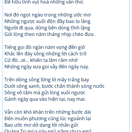
Để hữu tình vụt hoá những vần thơ.
Nơi đó ngọt ngào trong những ước mơ
Những ngược xuôi độn đầy bao lo lắng
Người đi qua, dừng bên dòng tĩnh lặng
Gửi lòng theo năm tháng nhịp chèo đưa.
Tiếng gọi đò ngàn năm vọng đến giờ
Khắc lên đáy sông những lời cách trở
Cứ đò…ơi… khiến ta lâm râm nhớ
Những ngày xưa gọi vẫy đến ngày nay.
Trên dòng sông lững lờ mây trắng bay
Dưới sông xanh, bước chân thành sóng nước
Sông vô tâm mà gửi lòng xuôi ngược
Gánh ngày qua vào hiện tại, nay mai.
Vẫn còn khó khăn trên những bước dài
Đến muôn phương cũng lúc ngoảnh lại
Bao ước mơ dở dang lời nhắn gửi
Quảng Trị mùa này ngủ nắng chưa em?.