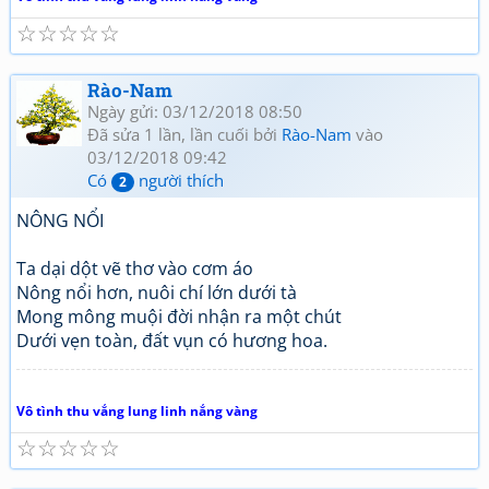
☆
☆
☆
☆
☆
Rào-Nam
Ngày gửi: 03/12/2018 08:50
Đã sửa 1 lần, lần cuối bởi
Rào-Nam
vào
03/12/2018 09:42
Có
người thích
2
NÔNG NỔI
Ta dại dột vẽ thơ vào cơm áo
Nông nổi hơn, nuôi chí lớn dưới tà
Mong mông muội đời nhận ra một chút
Dưới vẹn toàn, đất vụn có hương hoa.
Vô tình thu vắng lung linh nắng vàng
☆
☆
☆
☆
☆