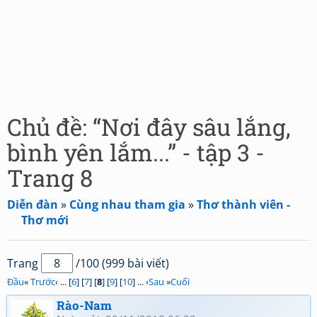
Chủ đề: “Nơi đây sâu lắng,
bình yên lắm...” - tập 3 -
Trang 8
Diễn đàn
»
Cùng nhau tham gia
»
Thơ thành viên -
Thơ mới
Trang
/100 (999 bài viết)
Đầu
«
Trước
‹ ... [
6
] [
7
] [
8
] [
9
] [
10
] ... ›
Sau
»
Cuối
Rào-Nam