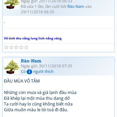
Ngày gửi: 29/11/2018 06:33
Đã sửa 1 lần, lần cuối bởi
Rào-Nam
vào
29/11/2018 06:35
.
Vô tình thu vắng lung linh nắng vàng
☆
☆
☆
☆
☆
Rào-Nam
Ngày gửi: 30/11/2018 07:35
Có
người thích
3
ĐẦU MÙA VÔ TÂM
Những cơn mưa và giá lạnh đầu mùa
Đã khép lại một mùa thu dang dở
Ta cười hay lo cũng không biết nữa
Giữa muôn màu le lói toả đi đâu.