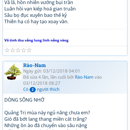
Vã lã, hồn nhiên vướng bụi trần
Luân hồi vạn kiếp hoá gian truân
Sâu bọ đục xuyên bao thế kỷ
Thiên hạ có hay tạo xoay vần.
Vô tình thu vắng lung linh nắng vàng
☆
☆
☆
☆
☆
Rào-Nam
Ngày gửi: 03/12/2018 04:01
Đã sửa 4 lần, lần cuối bởi
Rào-Nam
vào
03/12/2018 08:27
Có
người thích
2
DÒNG SÔNG NHỚ
Quảng Trị mùa này ngủ nắng chưa em?
Gió đã bớt lang thang miền cát trắng?
Những ồn ào đã chuyển vào sâu nặng