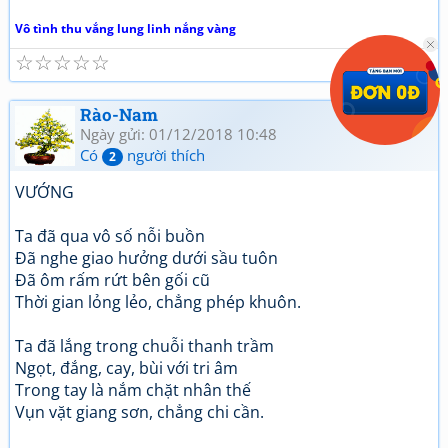
Vô tình thu vắng lung linh nắng vàng
☆
☆
☆
☆
☆
Rào-Nam
Ngày gửi: 01/12/2018 10:48
Có
người thích
2
VƯỚNG
Ta đã qua vô số nỗi buồn
Đã nghe giao hưởng dưới sầu tuôn
Đã ôm rấm rứt bên gối cũ
Thời gian lỏng lẻo, chẳng phép khuôn.
Ta đã lắng trong chuỗi thanh trầm
Ngọt, đắng, cay, bùi với tri âm
Trong tay là nắm chặt nhân thế
Vụn vặt giang sơn, chẳng chi cần.