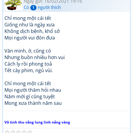
Ngày gửi: 16/02/2021 19:16
Có
người thích
1
Chỉ mong một cái tết
Giống như là ngày xưa
Không dịch bệnh, khổ sở
Mọi người vui đón đưa
Văn minh, ờ, cũng có
Nhưng buồn nhiều hơn vui
Cách ly rồi phong toả
Tết cày phim, ngủ vùi.
Chỉ mong một cái tết
Mọi người thăm hỏi nhau
Năm mới gì cũng tuyệt
Mong xưa thành năm sau
Vô tình thu vắng lung linh nắng vàng
☆
☆
☆
☆
☆