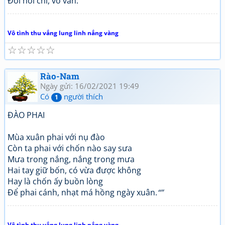
Đòi hỏi chi, vô vàn.
Vô tình thu vắng lung linh nắng vàng
☆
☆
☆
☆
☆
Rào-Nam
Ngày gửi: 16/02/2021 19:49
Có
người thích
1
ĐÀO PHAI
Mùa xuân phai với nụ đào
Còn ta phai với chốn nào say sưa
Mưa trong nắng, nắng trong mưa
Hai tay giữ bốn, có vừa được không
Hay là chốn ấy buồn lòng
Để phai cánh, nhạt má hồng ngày xuân.
“”
Vô tình thu vắng lung linh nắng vàng