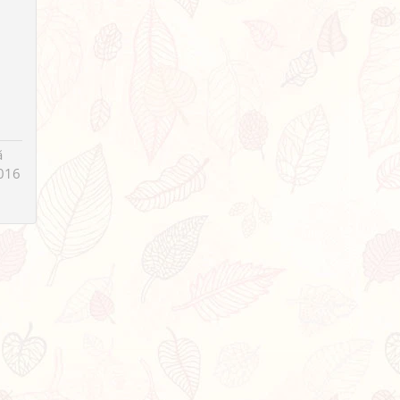
ã
016