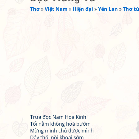
Thơ
»
Việt Nam
»
Hiện đại
»
Yến Lan
»
Thơ tứ
Trưa đọc Nam Hoa Kinh
Tối nằm không hoá bướm
Mừng mình chủ được mình
Dậy thổi nồi khoai sớm