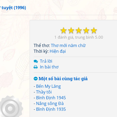
 tuyệt (1996)
☆
☆
☆
☆
☆
1
5.00
Thể thơ:
Thơ mới năm chữ
Thời kỳ:
Hiện đại
Trả lời
In bài thơ
Một số bài cùng tác giả
-
Bến My Lăng
-
Thầy tôi
-
Bình Định 1945
-
Nắng sông Đà
-
Bình Định 1935