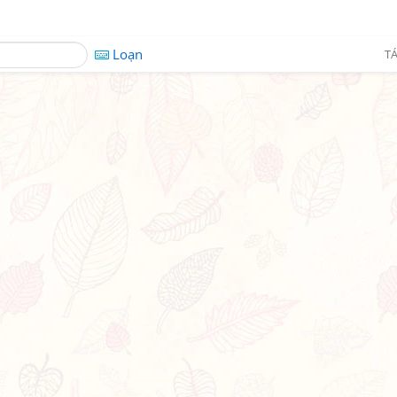
Loạn
TÁ