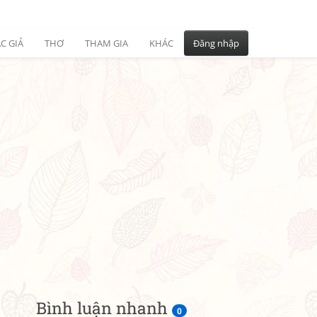
C GIẢ
THƠ
THAM GIA
KHÁC
Đăng nhập
Bình luận nhanh
0