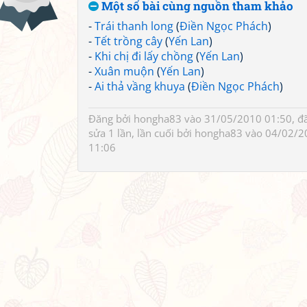
Một số bài cùng nguồn tham khảo
-
Trái thanh long
(
Điền Ngọc Phách
)
-
Tết trồng cây
(
Yến Lan
)
-
Khi chị đi lấy chồng
(
Yến Lan
)
-
Xuân muộn
(
Yến Lan
)
-
Ai thả vầng khuya
(
Điền Ngọc Phách
)
Đăng bởi
hongha83
vào 31/05/2010 01:50, đ
sửa 1 lần, lần cuối bởi
hongha83
vào 04/02/2
11:06