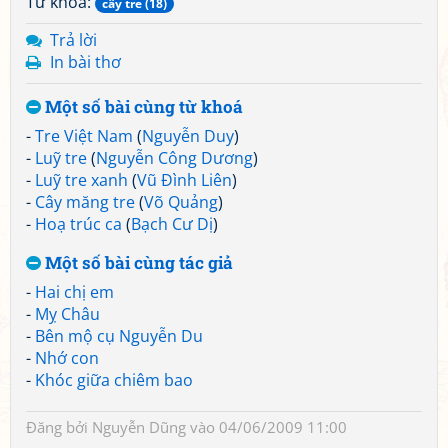
Từ khoá:
cây tre (18)
Trả lời
In bài thơ
Một số bài cùng từ khoá
-
Tre Việt Nam
(
Nguyễn Duy
)
-
Luỹ tre
(
Nguyễn Công Dương
)
-
Luỹ tre xanh
(
Vũ Đình Liên
)
-
Cây măng tre
(
Võ Quảng
)
-
Hoạ trúc ca
(
Bạch Cư Dị
)
Một số bài cùng tác giả
-
Hai chị em
-
Mỵ Châu
-
Bên mộ cụ Nguyễn Du
-
Nhớ con
-
Khóc giữa chiêm bao
Đăng bởi
Nguyễn Dũng
vào 04/06/2009 11:00