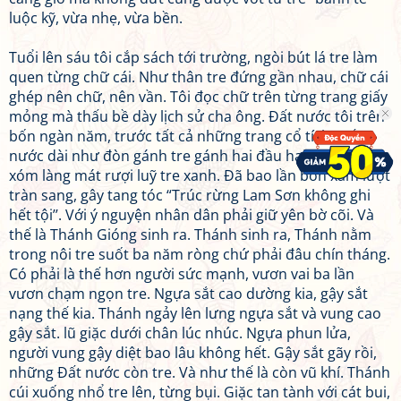
luộc kỹ, vừa nhẹ, vừa bền.
Tuổi lên sáu tôi cắp sách tới trường, ngòi bút lá tre làm
quen từng chữ cái. Như thân tre đứng gần nhau, chữ cái
ghép nên chữ, nên vần. Tôi đọc chữ trên từng trang giấy
mỏng mà thấu bề dày lịch sử cha ông. Đất nước tôi trên
bốn ngàn năm, trước tất cả những trang cổ tích. Đất
nước dài như đòn gánh tre gánh hai đầu hai thúng thóc,
xóm làng mát rượi luỹ tre xanh. Đã bao lần bon xâm lượt
tràn sang, gây tang tóc “Trúc rừng Lam Sơn không ghi
hết tội’’. Với ý nguyện nhân dân phải giữ yên bờ cõi. Và
thế là Thánh Gióng sinh ra. Thánh sinh ra, Thánh nằm
trong nôi tre suốt ba năm ròng chứ phải đâu chín tháng.
Có phải là thế hơn người sức mạnh, vươn vai ba lần
vươn chạm ngọn tre. Ngựa sắt cao dường kia, gậy sắt
nạng thế kia. Thánh ngảy lên lưng ngựa sắt và vung cao
gậy sắt. lũ giặc dưới chân lúc nhúc. Ngựa phun lửa,
người vung gậy diệt bao lâu không hết. Gậy sắt gãy rồi,
những Đất nước còn tre. Và như thế là còn vũ khí. Thánh
cúi xuống nhổ tre lên, từng bụi. Giặc tan tành với cát bui,