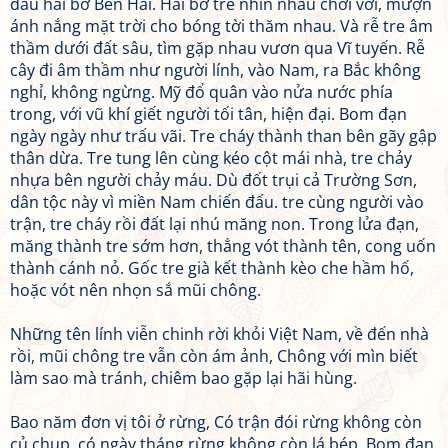
đau hai bờ Bến Hải. Hai bờ tre nhìn nhau chới với, mượn
ánh nắng mặt trời cho bóng tời thăm nhau. Và rễ tre âm
thầm dưới đất sâu, tìm gặp nhau vươn qua Vĩ tuyến. Rễ
cây đi âm thầm như người lính, vào Nam, ra Bắc không
nghỉ, không ngừng. Mỹ đổ quân vào nửa nước phía
trong, với vũ khí giết người tối tân, hiện đại. Bom đạn
ngày ngày như trấu vãi. Tre cháy thành than bên gãy gập
thân dừa. Tre tung lên cùng kéo cột mái nhà, tre chảy
nhựa bên người chảy máu. Dù đốt trụi cả Trường Sơn,
dân tộc này vì miền Nam chiến đấu. tre cùng người vào
trận, tre cháy rồi đất lại nhú măng non. Trong lửa đạn,
măng thành tre sớm hơn, thẳng vót thành tên, cong uốn
thành cánh nỏ. Gốc tre già kết thành kèo che hầm hố,
hoặc vót nên nhọn sắ mũi chông.
Những tên lính viễn chinh rời khỏi Việt Nam, về đến nhà
rồi, mũi chông tre vẫn còn ám ảnh, Chông với mìn biết
làm sao mà tránh, chiêm bao gặp lại hãi hùng.
Bao năm đơn vị tôi ở rừng, Có trận đói rừng không còn
củ chụp. có ngày tháng rừng không còn lá bép. Bom đạn