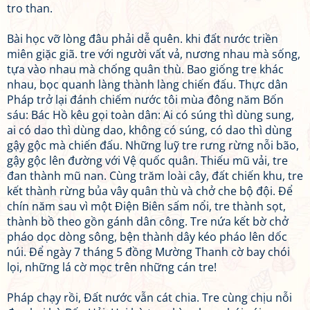
tro than.
Bài học vỡ lòng đâu phải dễ quên. khi đất nước triền
miên giặc giã. tre với người vất vả, nương nhau mà sống,
tựa vào nhau mà chống quân thù. Bao giống tre khác
nhau, bọc quanh làng thành làng chiến đấu. Thực dân
Pháp trở lại đánh chiếm nước tôi mùa đông năm Bốn
sáu: Bác Hồ kêu gọi toàn dân: Ai có súng thì dùng sung,
ai có dao thì dùng dao, không có súng, có dao thì dùng
gậy gộc mà chiến đấu. Những luỹ tre rưng rừng nỗi bão,
gậy gộc lên đường với Vệ quốc quân. Thiếu mũ vải, tre
đan thành mũ nan. Cùng trăm loài cây, đất chiến khu, tre
kết thành rừng bủa vây quân thù và chở che bộ đội. Để
chín năm sau vì một Điện Biên sấm nổi, tre thành sọt,
thành bồ theo gồn gánh dân công. Tre nứa kết bờ chở
pháo dọc dòng sông, bện thành dây kéo pháo lên dốc
núi. Để ngày 7 tháng 5 đồng Mường Thanh cờ bay chói
lọi, những lá cờ mọc trên những cán tre!
Pháp chạy rồi, Đất nước vẫn cát chia. Tre cùng chịu nỗi