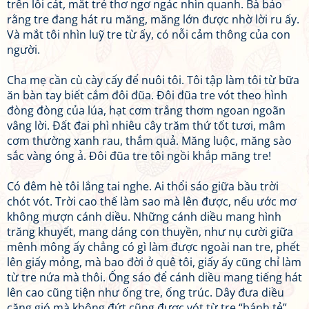
trên lối cát, mắt trẻ thơ ngơ ngác nhìn quanh. Bà bảo
rằng tre đang hát ru măng, măng lớn được nhờ lời ru ấy.
Và mắt tôi nhìn luỹ tre từ ấy, có nỗi cảm thông của con
người.
Cha mẹ cần cù cày cấy để nuôi tôi. Tôi tập làm tôi từ bữa
ăn bàn tay biết cắm đôi đũa. Đôi đũa tre vót theo hình
đòng đòng của lúa, hạt cơm trắng thơm ngoan ngoãn
vâng lời. Đất đai phì nhiêu cây trăm thứ tốt tươi, mâm
cơm thường xanh rau, thắm quả. Măng luộc, măng sào
sắc vàng óng ả. Đôi đũa tre tôi ngồi khắp măng tre!
Có đêm hè tôi lắng tai nghe. Ai thổi sáo giữa bầu trời
chót vót. Trời cao thế làm sao mà lên được, nếu ước mơ
không mượn cánh diều. Những cánh diều mang hình
trăng khuyết, mang dáng con thuyền, như nụ cười giữa
mênh mông ấy chẳng có gì làm được ngoài nan tre, phết
lên giấy mỏng, mà bao đời ở quê tôi, giấy ấy cũng chỉ làm
từ tre nứa mà thôi. Ống sáo để cánh diều mang tiếng hát
lên cao cũng tiện như ống tre, ống trúc. Dây đưa diều
căng gió mà không đứt cũng được vót từ tre “bánh tẻ”