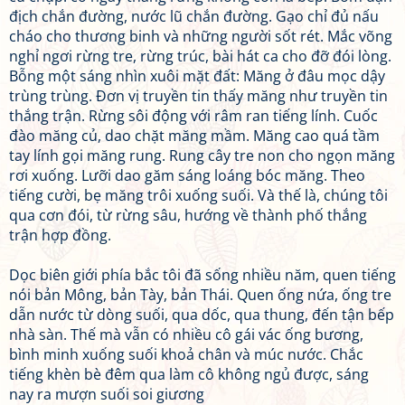
địch chắn đường, nước lũ chắn đường. Gạo chỉ đủ nấu
cháo cho thương binh và những người sốt rét. Mắc võng
nghỉ ngơi rừng tre, rừng trúc, bài hát ca cho đỡ đói lòng.
Bỗng một sáng nhìn xuôi mặt đất: Măng ở đâu mọc dậy
trùng trùng. Đơn vị truyền tin thấy măng như truyền tin
thắng trận. Rừng sôi động với râm ran tiếng lính. Cuốc
đào măng củ, dao chặt măng mầm. Măng cao quá tầm
tay lính gọi măng rung. Rung cây tre non cho ngọn măng
rơi xuống. Lưỡi dao găm sáng loáng bóc măng. Theo
tiếng cười, bẹ măng trôi xuống suối. Và thế là, chúng tôi
qua cơn đói, từ rừng sâu, hướng về thành phố thắng
trận hợp đồng.
Dọc biên giới phía bắc tôi đã sống nhiều năm, quen tiếng
nói bản Mông, bản Tày, bản Thái. Quen ống nứa, ống tre
dẫn nước từ dòng suối, qua dốc, qua thung, đến tận bếp
nhà sàn. Thế mà vẫn có nhiều cô gái vác ống bương,
bình minh xuống suối khoả chân và múc nước. Chắc
tiếng khèn bè đêm qua làm cô không ngủ được, sáng
nay ra mượn suối soi giương