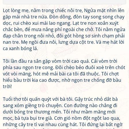
Lọt lòng mẹ, nằm trong chiếc nôi tre, Ngửa mặt nhìn lên
gặp mái nhà tre nứa. Đòn dông, đòn tay song song chạy
dọc, rui chèo xui mái lao ngang. Lạt tre non xoắn xuýt
chắc bền, để mưa nắng phí ngoài che chở. Tôi nằm ngửa
đạp chân trong nôi nhỏ, đôi gót hồng sơ sinh chạm phải
nan tre. Mẹ ngồi đưa nôi, lưng dựa cột tre. Và mẹ hát lời
ca xanh bóng lá.
Tôi lần đầu ra sân gặp vòm trời cao quá. Cái vòm trời
phía sau ngọn tre cong. Đôi chèo bẻo đuôi xoè trên chót
vót vòi măng, hót mê mải bài ca tôi đã thuộc. Tôi chợt
hiểu bầu trời kia cao được, nhờ ngọn tre chống đỡ bầu
trời!
Tuổi thơ tôi quấn quýt với bà tôi. Gậy trúc nhỏ dắt bà
sang xóm giềng trò chuyện. Con đường nào chẳng đi
dưới bóng tre thương mến. Tôi như mầm măng mới
mọc, bà tựa bụi tre già. Cơn gió nồm đột ngột lao qua,
những cây tre tì vai nhau cùng hát. Tôi đứng lại bất ngờ