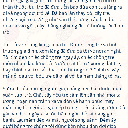
bụi tre già gầy guộc. Tôi đứng lại tần ngần bên bụi tre
thân thuộc, bụi tre đã đưa tiễn bao đứa con của làng ra
đi và ngóng đợi trở về. Đã bao lần thay đổi cây tre,
nhưng bụi tre dường như vẫn thế. Lưng trâu lấm bùn đi
qua cà vào gốc, cây chẳng nghiêng đi, cứ hướng tới đỉnh
trời.
Tôi trở về không kịp gặp bà tôi. Đòn khiêng tre và tình
thương gia đình, xóm làng đã đưa bà tôi về nơi an nghỉ.
Tôi tìm đến chiếc chõng tre ngày ấy, chiếc chõng tre
mòn nhẵn dấu lưng bà. Nước mắt tôi rơi xuống dát tre,
hay chính dát tre sẻ chia tình thương sót? Chính vì vậy
mà nỗi đau vơi bớt, tre đã ở lại với bà năm tháng tôi xa.
Sự ra đi của những người già, chẳng héo hắt được mùa
xuân tươi trẻ. Chặt cây nêu tre cắm lên sân nhà, mọi tai
ương, hoạn nạn tránh xa và đón về hạnh phúc, may
mắn, mẹ tôi ngồi vo gạo nếp trong chiếc lá vàng ươm. Cô
gái bạn học ngày xưa tới thăm ngồi chẻ lạt dang gói
bánh. Lạt mềm dẻo và mắt người sóng sánh. Đêm ấy
dưới bóng tre chúng tôi đứng bên nhau đón đợi giao