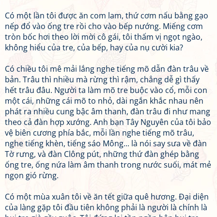
Có một lần tôi được ăn com lam, thứ cơm nấu bằng gạo
nếp đổ vào ống tre rồi cho vào bếp nướng. Miếng cơm
tròn bốc hơi theo lời mời cô gái, tôi thấm vị ngọt ngào,
không hiểu của tre, của bếp, hay của nụ cười kia?
Có chiều tôi mê mải lắng nghe tiếng mõ dẫn đàn trâu về
bản. Trâu thì nhiều mà rừng thì rậm, chẳng dễ gì thấy
hết trâu đâu. Người ta làm mõ tre buộc vào cổ, mỗi con
một cái, những cái mõ to nhỏ, dài ngắn khắc nhau nên
phát ra nhiều cung bậc âm thanh, đàn trâu đi như mang
theo cả đàn hợp xướng. Anh bạn Tây Nguyên của tôi bảo
vệ biên cương phía bắc, mỗi lần nghe tiếng mõ trâu,
nghe tiếng khèn, tiếng sáo Mông... là nói say sưa về đàn
Tờ rưng, và đàn Clông pút, những thứ đàn ghép bằng
ống tre, ống nứa làm âm thanh trong nước suối, mát mẻ
ngọn gió rừng.
Có một mùa xuân tôi về ăn tết giữa quê hương. Đại diện
của làng gặp tôi đầu tiên không phải là người là chính là