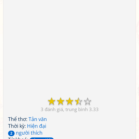
☆
☆
☆
☆
☆
3
3.33
Thể thơ:
Tản văn
Thời kỳ:
Hiện đại
người thích
2