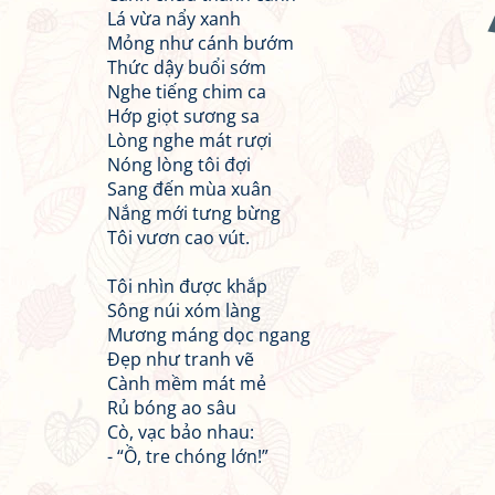
Lá vừa nẩy xanh
Mỏng như cánh bướm
Thức dậy buổi sớm
Nghe tiếng chim ca
Hớp giọt sương sa
Lòng nghe mát rượi
Nóng lòng tôi đợi
Sang đến mùa xuân
Nắng mới tưng bừng
Tôi vươn cao vút.
Tôi nhìn được khắp
Sông núi xóm làng
Mương máng dọc ngang
Đẹp như tranh vẽ
Cành mềm mát mẻ
Rủ bóng ao sâu
Cò, vạc bảo nhau:
- “Ồ, tre chóng lớn!”