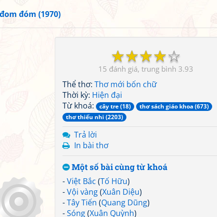
đom đóm (1970)
☆
☆
☆
☆
☆
15
3.93
Thể thơ:
Thơ mới bốn chữ
Thời kỳ:
Hiện đại
Từ khoá:
cây tre (18)
thơ sách giáo khoa (673)
thơ thiếu nhi (2203)
Trả lời
In bài thơ
Một số bài cùng từ khoá
-
Việt Bắc
(
Tố Hữu
)
-
Vội vàng
(
Xuân Diệu
)
-
Tây Tiến
(
Quang Dũng
)
-
Sóng
(
Xuân Quỳnh
)