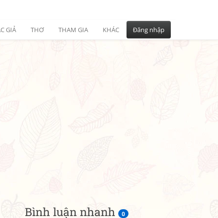
C GIẢ
THƠ
THAM GIA
KHÁC
Đăng nhập
Bình luận nhanh
0