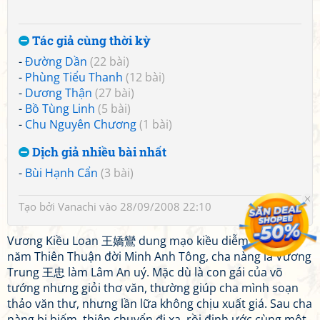
Tác giả cùng thời kỳ
-
Đường Dần
(22 bài)
-
Phùng Tiểu Thanh
(12 bài)
-
Dương Thận
(27 bài)
-
Bồ Tùng Linh
(5 bài)
-
Chu Nguyên Chương
(1 bài)
Dịch giả nhiều bài nhất
-
Bùi Hạnh Cẩn
(3 bài)
Tạo bởi
Vanachi
vào 28/09/2008 22:10
Vương Kiều Loan 王嬌鸞 dung mạo kiều diễm. Khoảng
năm Thiên Thuận đời Minh Anh Tông, cha nàng là Vương
Trung 王忠 làm Lâm An uý. Mặc dù là con gái của võ
tướng nhưng giỏi thơ văn, thường giúp cha mình soạn
thảo văn thư, nhưng lần lữa không chịu xuất giá. Sau cha
nàng bị biếm, thiên chuyển đi xa, rồi định ước cùng một