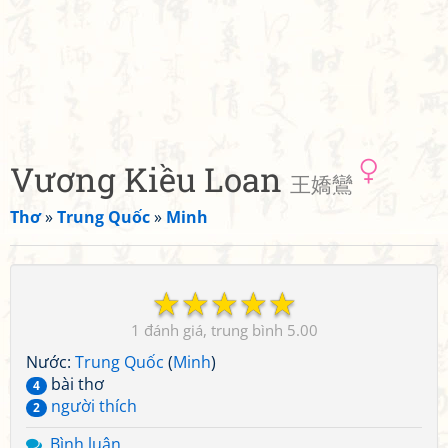
Vương Kiều Loan
王嬌鸞
Thơ
»
Trung Quốc
»
Minh
☆
☆
☆
☆
☆
1
5.00
Nước:
Trung Quốc
(
Minh
)
bài thơ
4
người thích
2
Bình luận