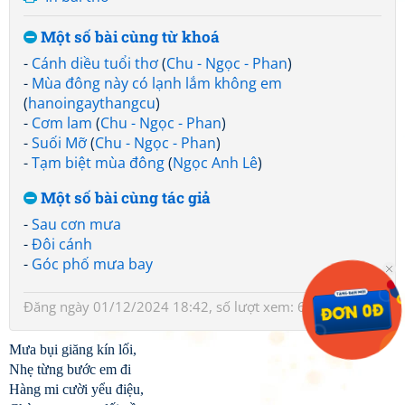
Một số bài cùng từ khoá
-
Cánh diều tuổi thơ
(
Chu - Ngọc - Phan
)
-
Mùa đông này có lạnh lắm không em
(
hanoingaythangcu
)
-
Cơm lam
(
Chu - Ngọc - Phan
)
-
Suối Mỡ
(
Chu - Ngọc - Phan
)
-
Tạm biệt mùa đông
(
Ngọc Anh Lê
)
Một số bài cùng tác giả
-
Sau cơn mưa
-
Đôi cánh
-
Góc phố mưa bay
Đăng ngày 01/12/2024 18:42, số lượt xem: 657
Mưa bụi giăng kín lối,
Nhẹ từng bước em đi
Hàng mi cười yểu điệu,