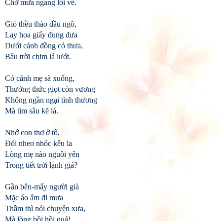
Chờ mưa ngang lối về.
Gió thều thào đầu ngõ,
Lay hoa giấy đung đưa
Dưới cánh đồng cỏ thưa,
Bầu trời chim lả lướt.
Có cánh mẹ sà xuống,
Thưởng thức giọt còn vương
Không ngần ngại tình thương
Mà tìm sâu kẽ lá.
Nhớ con thơ ở tổ,
Đói nheo nhóc kêu la
Lòng mẹ nào nguôi yên
Trong tiết trời lạnh giá?
Gần bên-mấy người già
Mặc áo ấm đi mưa
Thầm thì nói chuyện xưa,
Mà lòng bồi hồi quá!