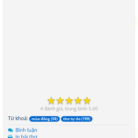
☆
☆
☆
☆
☆
4
5.00
Từ khoá:
mùa đông (58)
thơ tự do (199)
Bình luận
In bài thơ